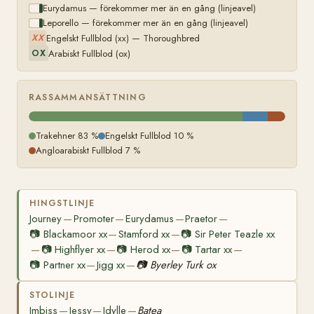
Eurydamus — förekommer mer än en gång (linjeavel)
Leporello — förekommer mer än en gång (linjeavel)
Engelskt Fullblod (xx) — Thoroughbred
XX
Arabiskt Fullblod (ox)
OX
RASSAMMANSÄTTNING
Trakehner 83 %
Engelskt Fullblod 10 %
Angloarabiskt Fullblod 7 %
HINGSTLINJE
Journey
Promoter
Eurydamus
Praetor
—
—
—
—
📷
Blackamoor xx
Stamford xx
📷
Sir Peter Teazle xx
—
—
📷
Highflyer xx
📷
Herod xx
📷
Tartar xx
—
—
—
—
📷
Partner xx
Jigg xx
📷
Byerley Turk ox
—
—
STOLINJE
Imbiss
Jessy
Idylle
Batea
—
—
—