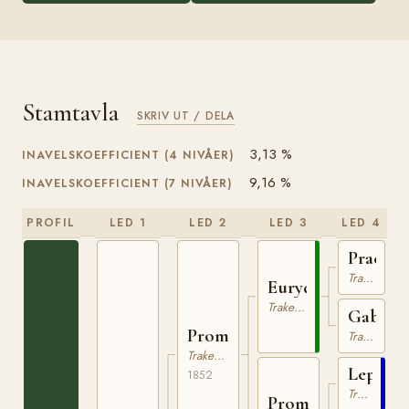
Stamtavla
SKRIV UT / DELA
3,13 %
INAVELSKOEFFICIENT (4 NIVÅER)
9,16 %
INAVELSKOEFFICIENT (7 NIVÅER)
PROFIL
LED 1
LED 2
LED 3
LED 4
Praetor
Trakehner
Eurydamus
Trakehner
Gabriel
Promoter
Trakehner
Trakehner
Leporel
1852
Trakehner
Promise