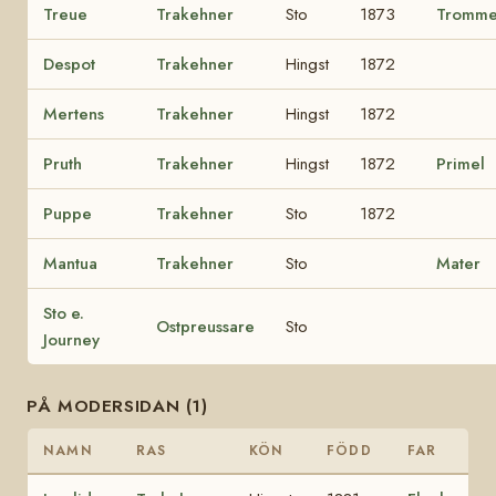
Treue
Trakehner
Sto
1873
Tromme
Despot
Trakehner
Hingst
1872
Mertens
Trakehner
Hingst
1872
Pruth
Trakehner
Hingst
1872
Primel
Puppe
Trakehner
Sto
1872
Mantua
Trakehner
Sto
Mater
Sto e.
Ostpreussare
Sto
Journey
PÅ MODERSIDAN (1)
NAMN
RAS
KÖN
FÖDD
FAR