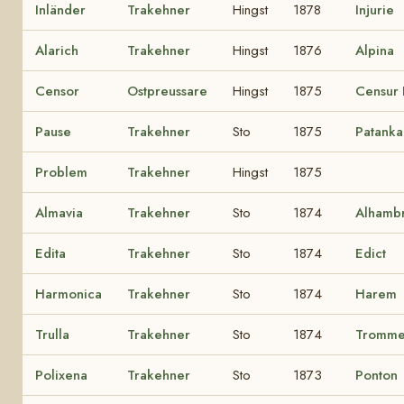
Inländer
Trakehner
Hingst
1878
Injurie
Alarich
Trakehner
Hingst
1876
Alpina
Censor
Ostpreussare
Hingst
1875
Censur I
Pause
Trakehner
Sto
1875
Patanka
Problem
Trakehner
Hingst
1875
Almavia
Trakehner
Sto
1874
Alhamb
Edita
Trakehner
Sto
1874
Edict
Harmonica
Trakehner
Sto
1874
Harem
Trulla
Trakehner
Sto
1874
Tromme
Polixena
Trakehner
Sto
1873
Ponton