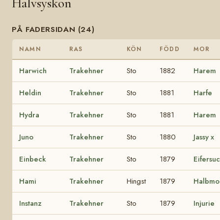
Halvsyskon
PÅ FADERSIDAN (24)
NAMN
RAS
KÖN
FÖDD
MOR
Harwich
Trakehner
Sto
1882
Harem
Heldin
Trakehner
Sto
1881
Harfe
Hydra
Trakehner
Sto
1881
Harem
Juno
Trakehner
Sto
1880
Jassy x
Einbeck
Trakehner
Sto
1879
Eifersuc
Hami
Trakehner
Hingst
1879
Halbmo
Instanz
Trakehner
Sto
1879
Injurie