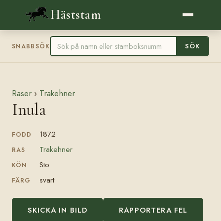
Häststam
SÖK
SNABBSÖK
Raser
›
Trakehner
Inula
1872
FÖDD
Trakehner
RAS
Sto
KÖN
svart
FÄRG
SKICKA IN BILD
RAPPORTERA FEL