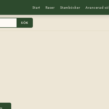
Start
Raser
Stamböcker
Avancerad sö
SÖK
EL