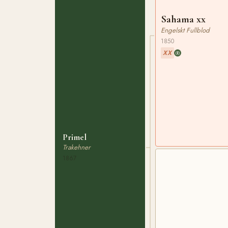
Sahama xx
Engelskt Fullblod
1850
XX
Primel
Trakehner
1867