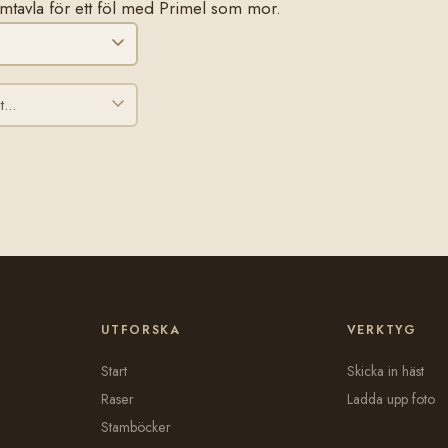
stamtavla för ett föl med Primel som mor.
UTFORSKA
VERKTYG
Start
Skicka in häst
Raser
Ladda upp foto
Stamböcker