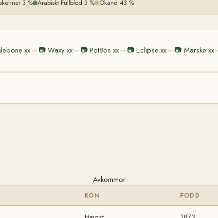
akehner 3 %
Arabiskt Fullblod 3 %
Okänd 43 %
lebone xx
📷
Waxy xx
📷
Pot8os xx
📷
Eclipse xx
📷
Marske xx
—
—
—
—
Avkommor
KÖN
FÖDD
Hingst
1872