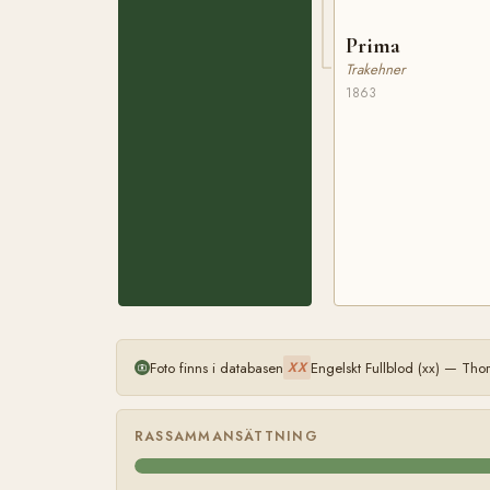
Prima
Trakehner
1863
Foto finns i databasen
Engelskt Fullblod (xx) — Th
XX
RASSAMMANSÄTTNING