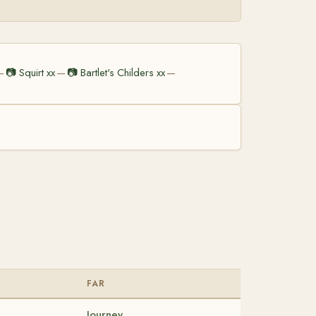
📷
Squirt xx
📷
Bartlet's Childers xx
—
—
—
FAR
Journey