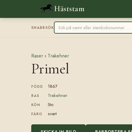
Häststam
SNABBSÖK
Raser
›
Trakehner
Primel
1867
FÖDD
Trakehner
RAS
Sto
KÖN
svart
FÄRG
SKICKA IN BILD
RAPPORTERA F