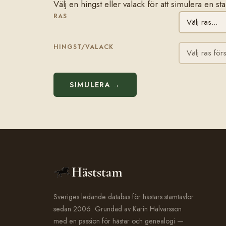
Välj en hingst eller valack för att simulera en 
RAS
HINGST/VALACK
SIMULERA →
Häststam
Sveriges ledande databas för hästars stamtavlor
sedan 2006. Grundad av Karin Halvarsson
med en passion för hästar och genealogi —