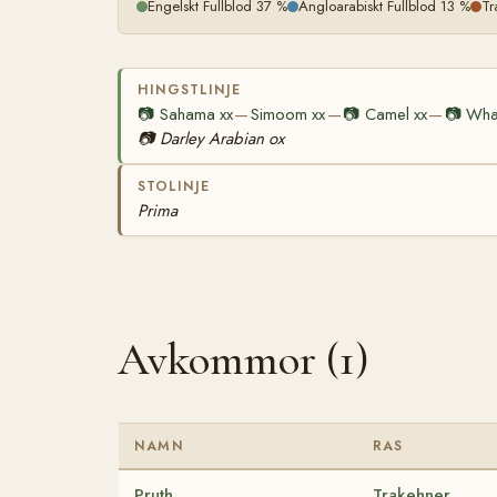
Engelskt Fullblod 37 %
Angloarabiskt Fullblod 13 %
Tr
HINGSTLINJE
📷
Sahama xx
Simoom xx
📷
Camel xx
📷
Wha
—
—
—
📷
Darley Arabian ox
STOLINJE
Prima
Avkommor (1)
NAMN
RAS
Pruth
Trakehner