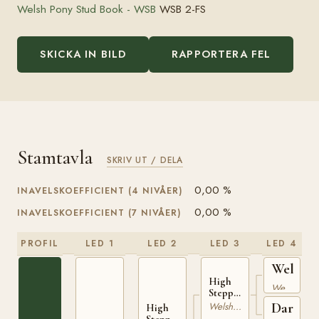
Welsh Pony Stud Book - WSB
WSB 2-FS
SKICKA IN BILD
RAPPORTERA FEL
Stamtavla
SKRIV UT / DELA
0,00 %
INAVELSKOEFFICIENT (4 NIVÅER)
0,00 %
INAVELSKOEFFICIENT (7 NIVÅER)
PROFIL
LED 1
LED 2
LED 3
LED 4
Welsh
High
Briton
Welshponny
Stepping
Gambler
Darby
Welsh Cob
High
I WSB