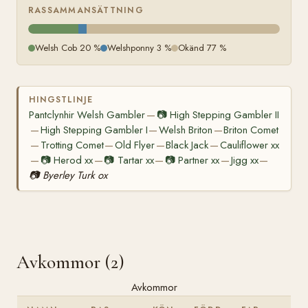
RASSAMMANSÄTTNING
Welsh Cob 20 %
Welshponny 3 %
Okänd 77 %
HINGSTLINJE
Pantclynhir Welsh Gambler
📷
High Stepping Gambler II
—
High Stepping Gambler I
Welsh Briton
Briton Comet
—
—
—
Trotting Comet
Old Flyer
Black Jack
Cauliflower xx
—
—
—
—
📷
Herod xx
📷
Tartar xx
📷
Partner xx
Jigg xx
—
—
—
—
—
📷
Byerley Turk ox
Avkommor (2)
Avkommor