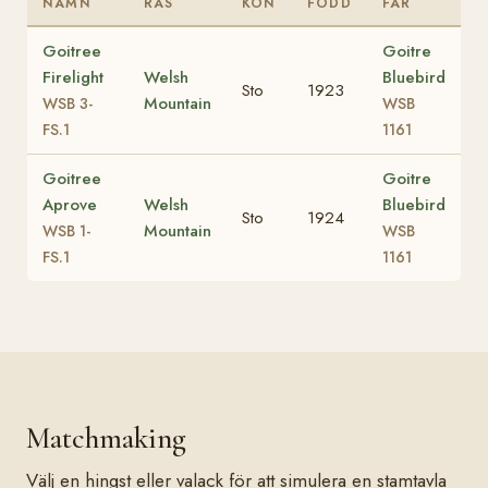
NAMN
RAS
KÖN
FÖDD
FAR
Goitree
Goitre
Firelight
Welsh
Bluebird
Sto
1923
Mountain
WSB 3-
WSB
FS.1
1161
Goitree
Goitre
Aprove
Welsh
Bluebird
Sto
1924
Mountain
WSB 1-
WSB
FS.1
1161
Matchmaking
Välj en hingst eller valack för att simulera en stamtavla