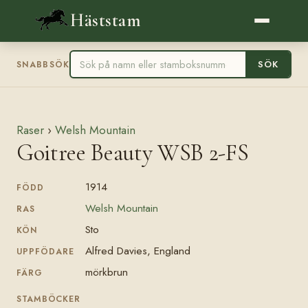
Häststam
SÖK
SNABBSÖK
Raser
›
Welsh Mountain
Goitree Beauty WSB 2-FS
1914
FÖDD
Welsh Mountain
RAS
Sto
KÖN
Alfred Davies, England
UPPFÖDARE
mörkbrun
FÄRG
STAMBÖCKER