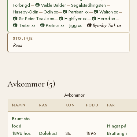
Forbrigd
📷
Veikle Balder
Segalstadhingsten
—
—
—
Huseby-Odin
Odin xx
📷
Partisan xx
📷
Walton xx
—
—
—
—
📷
Sir Peter Teazle xx
📷
Highflyer xx
📷
Herod xx
—
—
—
📷
Tartar xx
📷
Partner xx
Jigg xx
📷
Byerley Turk ox
—
—
—
STOLINJE
Raua
Avkommor (5)
Avkommor
NAMN
RAS
KÖN
FÖDD
FAR
Brunt sto
född
Hingst på
1896 hos
Dölehäst
Sto
1896
Bratteng i