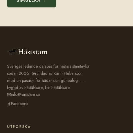
SIMULERA →
Häststam
Sveriges ledande databas för hästars stamtavlor
sedan 2006. Grundad av Karin Halvarsson
med en passion för hästar och genealogi —
byggd av hästälskare, för hästälskare.
info@haststam.se
Facebook
UTFORSKA