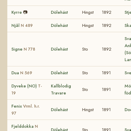
Kyrre
📷
Dölehäst
Hingst
1892
Stj
Njål
Dölehäst
Hingst
1892
Ska
N 489
Sva
Ank
Signe
Dölehäst
Sto
1892
N 778
(Sö
La
Dua
Dölehäst
Sto
1891
Sv
N 569
Dyveke (NO)
Kallblodig
Mör
T-
Sto
1891
Travare
fö
19
Fenix
Vrml. h.r.
Dölehäst
Hingst
1891
Do
97
Fjelddokka
N
Dölehäst
Sto
1891
Sva