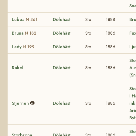
Sn
Lubba
Dölehäst
Sto
1888
Bru
N 361
Bruna
Dölehäst
Sto
1886
Fux
N 182
Lady
Dölehäst
Sto
1886
Lju
N 199
Sto
Rakel
Dölehäst
Sto
1886
Aus
(Sn
Sto
i H
Stjernen
📷
Dölehäst
Sto
1886
ink
åri
Byf
Sto
Storbrona
Dölehäst
Sto
1886