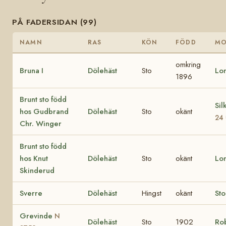
PÅ FADERSIDAN (99)
NAMN
RAS
KÖN
FÖDD
M
omkring
Bruna I
Dölehäst
Sto
Lo
1896
Brunt sto född
Si
hos Gudbrand
Dölehäst
Sto
okänt
24
Chr. Winger
Brunt sto född
hos Knut
Dölehäst
Sto
okänt
Lo
Skinderud
Sverre
Dölehäst
Hingst
okänt
Sto
Grevinde
N
Dölehäst
Sto
1902
Ro