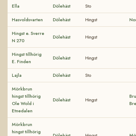
Ella
Dölehäst
Sto
Hasvoldsvarten
Dölehäst
Hingst
No
Hingst e. Sverre
Dölehäst
Hingst
N 270
Hingst tillhörig
Dölehäst
Hingst
E. Finden
Lajla
Dölehäst
Sto
Mörkbrun
hingst tillhörig
Bru
Dölehäst
Hingst
Ole Wold i
Br
Etnedalen
Mörkbrun
hingst tillhörig
Dölehäst
Hingst
Mö