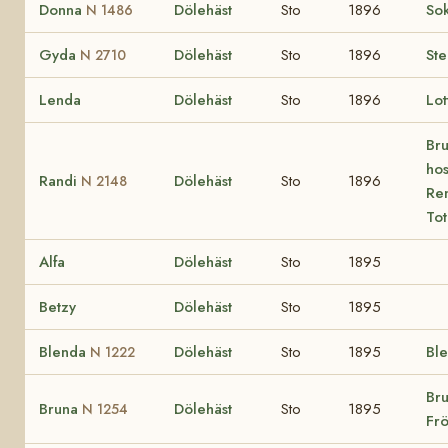
Donna
Dölehäst
Sto
1896
So
N 1486
Gyda
Dölehäst
Sto
1896
St
N 2710
Lenda
Dölehäst
Sto
1896
Lo
Bru
hos
Randi
Dölehäst
Sto
1896
N 2148
Ren
To
Alfa
Dölehäst
Sto
1895
Betzy
Dölehäst
Sto
1895
Blenda
Dölehäst
Sto
1895
Bl
N 1222
Bru
Bruna
Dölehäst
Sto
1895
N 1254
Frö