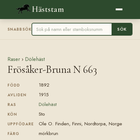
Häststam
SÖK
SNABBSÖK
Raser
›
Dölehäst
Frösåker-Bruna N 663
1892
FÖDD
1915
AVLIDEN
Dölehäst
RAS
Sto
KÖN
Ole O. Finden, Finni, Nordtorpa, Norge
UPPFÖDARE
mörkbrun
FÄRG