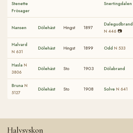
Stenette
Snertingdalen
Frösager
Dalegudbrand
Nansen
Dölehäst
Hingst
1897
📷
N 446
Halvard
Dölehäst
Hingst
1899
Odd
N 533
N 631
Hasla
N
Dölehäst
Sto
1903
Dölabrand
3806
Bruna
N
Dölehäst
Sto
1908
Solve
N 641
5127
Halvsyskon