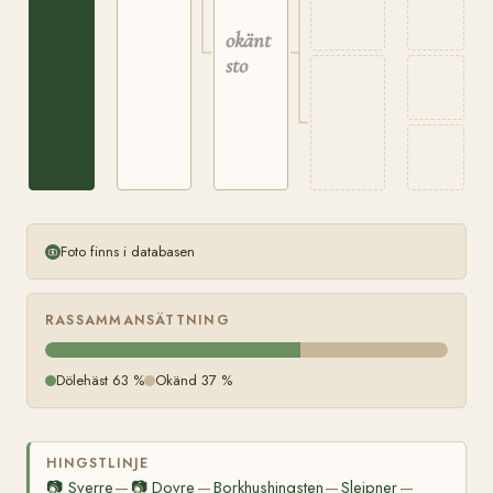
okänt
sto
Foto finns i databasen
RASSAMMANSÄTTNING
Dölehäst 63 %
Okänd 37 %
HINGSTLINJE
📷
Sverre
📷
Dovre
Borkhushingsten
Sleipner
—
—
—
—