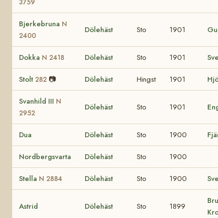
3759
Bjerkebruna
N
Dölehäst
Sto
1901
Gu
2400
Dokka
Dölehäst
Sto
1901
Sv
N 2418
Stolt
📷
Dölehäst
Hingst
1901
Hj
282
Svanhild III
N
Dölehäst
Sto
1901
En
2952
Dua
Dölehäst
Sto
1900
Fj
Nordbergsvarta
Dölehäst
Sto
1900
Stella
Dölehäst
Sto
1900
Sv
N 2884
Bru
Astrid
Dölehäst
Sto
1899
Kr