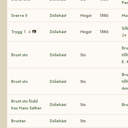
Per
Sverre II
Dölehäst
Hingst
1886
Ma
Si
Trygg
📷
Dölehäst
Hingst
1886
T- 4
24
Bru
Brunt sto
Dölehäst
Sto
til
E. 
Bru
Brunt sto
Dölehäst
Sto
til
Am
Brunt sto född
Dölehäst
Sto
Bru
hos Hans Säther
Bruntan
Dölehäst
Sto