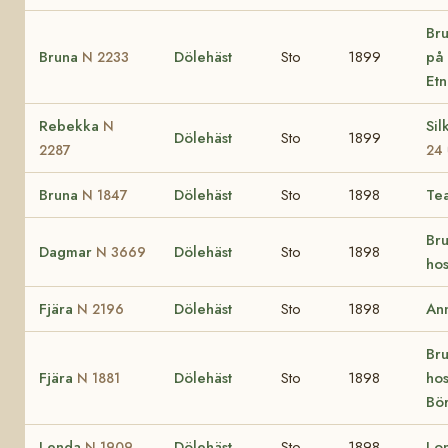
Bru
Bruna
Dölehäst
Sto
1899
på 
N 2233
Et
Rebekka
Si
N
Dölehäst
Sto
1899
2287
24
Bruna
Dölehäst
Sto
1898
Te
N 1847
Bru
Dagmar
Dölehäst
Sto
1898
N 3669
hos
Fjära
Dölehäst
Sto
1898
An
N 2196
Bru
Fjära
Dölehäst
Sto
1898
ho
N 1881
Bör
Lenda
Dölehäst
Sto
1898
Lo
N 1909