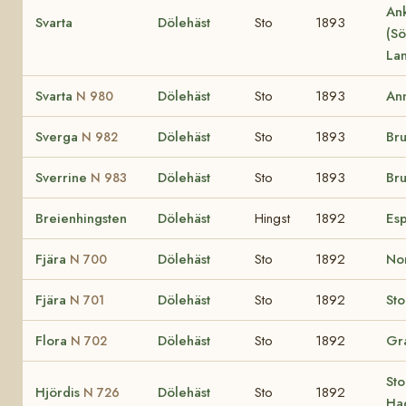
Ank
Svarta
Dölehäst
Sto
1893
(Sö
La
Svarta
Dölehäst
Sto
1893
An
N 980
Sverga
Dölehäst
Sto
1893
Br
N 982
Sverrine
Dölehäst
Sto
1893
Bru
N 983
Breienhingsten
Dölehäst
Hingst
1892
Esp
Fjära
Dölehäst
Sto
1892
Nor
N 700
Fjära
Dölehäst
Sto
1892
St
N 701
Flora
Dölehäst
Sto
1892
Gr
N 702
Sto
Hjördis
Dölehäst
Sto
1892
N 726
Ha