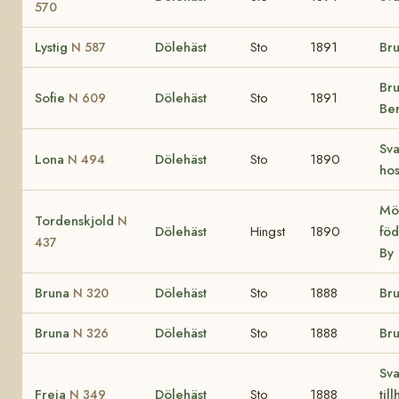
570
Lystig
Dölehäst
Sto
1891
Bru
N 587
Bru
Sofie
Dölehäst
Sto
1891
N 609
Be
Sva
Lona
Dölehäst
Sto
1890
N 494
hos
Mör
Tordenskjold
N
Dölehäst
Hingst
1890
fö
437
By
Bruna
Dölehäst
Sto
1888
Bru
N 320
Bruna
Dölehäst
Sto
1888
Bru
N 326
Sva
Freia
Dölehäst
Sto
1888
til
N 349