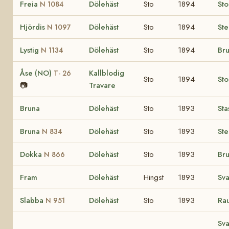
Freia
Dölehäst
Sto
1894
Sto
N 1084
Hjördis
Dölehäst
Sto
1894
Ste
N 1097
Lystig
Dölehäst
Sto
1894
Bru
N 1134
Åse (NO)
Kallblodig
T- 26
Sto
1894
Sto
📷
Travare
Bruna
Dölehäst
Sto
1893
Sta
Bruna
Dölehäst
Sto
1893
Ste
N 834
Dokka
Dölehäst
Sto
1893
Bru
N 866
Fram
Dölehäst
Hingst
1893
Sva
Slabba
Dölehäst
Sto
1893
Ra
N 951
Sva