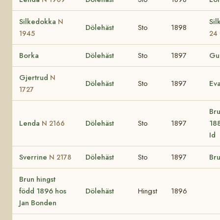
Silkedokka
Si
N
Dölehäst
Sto
1898
1945
24
Borka
Dölehäst
Sto
1897
Gul
Gjertrud
N
Dölehäst
Sto
1897
Ev
1727
Bru
Lenda
Dölehäst
Sto
1897
188
N 2166
Id
Sverrine
Dölehäst
Sto
1897
Bru
N 2178
Brun hingst
född 1896 hos
Dölehäst
Hingst
1896
Jan Bonden