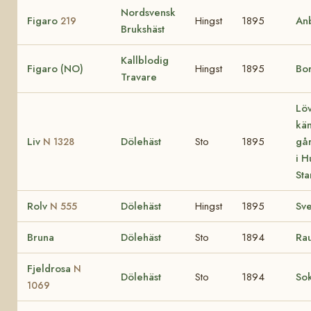
Nordsvensk
Figaro
Hingst
1895
Anb
219
Brukshäst
Kallblodig
Figaro (NO)
Hingst
1895
Bo
Travare
Löv
kä
Liv
Dölehäst
Sto
1895
gå
N 1328
i H
St
Rolv
Dölehäst
Hingst
1895
Sv
N 555
Bruna
Dölehäst
Sto
1894
Ra
Fjeldrosa
N
Dölehäst
Sto
1894
So
1069