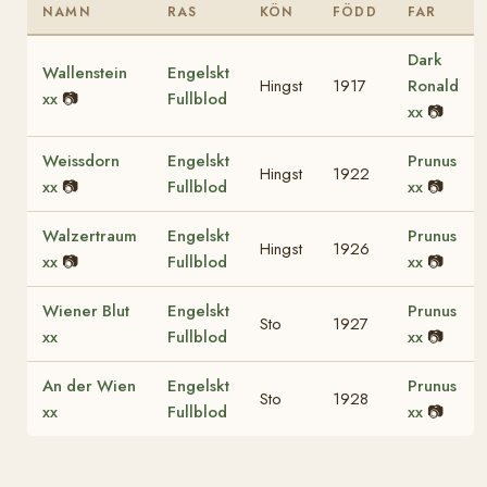
NAMN
RAS
KÖN
FÖDD
FAR
Dark
Wallenstein
Engelskt
Hingst
1917
Ronald
xx
📷
Fullblod
xx
📷
Weissdorn
Engelskt
Prunus
Hingst
1922
xx
📷
Fullblod
xx
📷
Walzertraum
Engelskt
Prunus
Hingst
1926
xx
📷
Fullblod
xx
📷
Wiener Blut
Engelskt
Prunus
Sto
1927
xx
Fullblod
xx
📷
An der Wien
Engelskt
Prunus
Sto
1928
xx
Fullblod
xx
📷