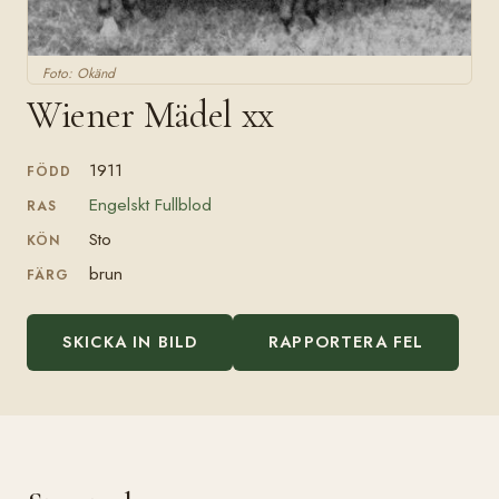
Foto: Okänd
Wiener Mädel xx
1911
FÖDD
Engelskt Fullblod
RAS
Sto
KÖN
brun
FÄRG
SKICKA IN BILD
RAPPORTERA FEL