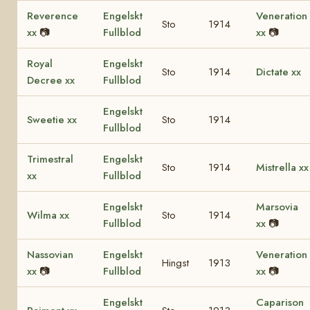
Reverence
Engelskt
Veneration
Sto
1914
xx
📷
Fullblod
xx
📷
Royal
Engelskt
Sto
1914
Dictate xx
Decree xx
Fullblod
Engelskt
Sweetie xx
Sto
1914
Fullblod
Trimestral
Engelskt
Sto
1914
Mistrella xx
xx
Fullblod
Engelskt
Marsovia
Wilma xx
Sto
1914
Fullblod
xx
📷
Nassovian
Engelskt
Veneration
Hingst
1913
xx
📷
Fullblod
xx
📷
Engelskt
Caparison