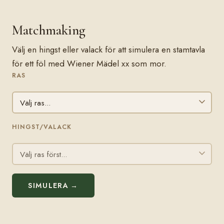
Matchmaking
Välj en hingst eller valack för att simulera en stamtavla
för ett föl med Wiener Mädel xx som mor.
RAS
HINGST/VALACK
SIMULERA →