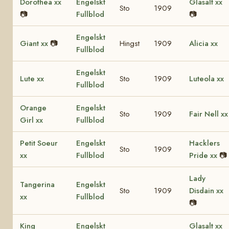
Dorothea xx
Engelskt
Glasalt xx
Sto
1909
📷
Fullblod
📷
Engelskt
Giant xx
📷
Hingst
1909
Alicia xx
Fullblod
Engelskt
Lute xx
Sto
1909
Luteola xx
Fullblod
Orange
Engelskt
Sto
1909
Fair Nell xx
Girl xx
Fullblod
Petit Soeur
Engelskt
Hacklers
Sto
1909
xx
Fullblod
Pride xx
📷
Lady
Tangerina
Engelskt
Sto
1909
Disdain xx
xx
Fullblod
📷
King
Engelskt
Glasalt xx