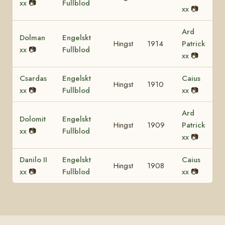
xx
📷
Fullblod
xx
📷
Ard
Dolman
Engelskt
Hingst
1914
Patrick
xx
📷
Fullblod
xx
📷
Csardas
Engelskt
Caius
Hingst
1910
xx
📷
Fullblod
xx
📷
Ard
Dolomit
Engelskt
Hingst
1909
Patrick
xx
📷
Fullblod
xx
📷
Danilo II
Engelskt
Caius
Hingst
1908
xx
📷
Fullblod
xx
📷