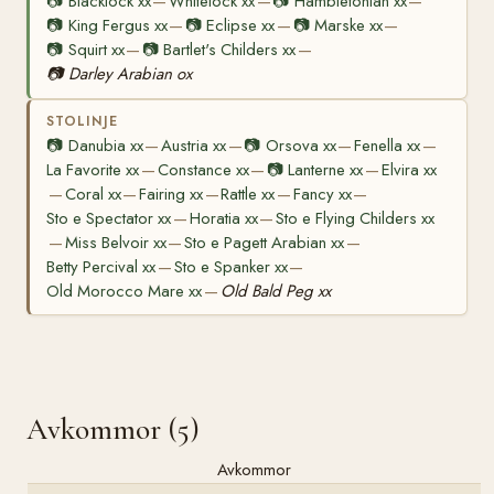
📷
Blacklock xx
Whitelock xx
📷
Hambletonian xx
—
—
—
📷
King Fergus xx
📷
Eclipse xx
📷
Marske xx
—
—
—
📷
Squirt xx
📷
Bartlet's Childers xx
—
—
📷
Darley Arabian ox
STOLINJE
📷
Danubia xx
Austria xx
📷
Orsova xx
Fenella xx
—
—
—
—
La Favorite xx
Constance xx
📷
Lanterne xx
Elvira xx
—
—
—
Coral xx
Fairing xx
Rattle xx
Fancy xx
—
—
—
—
—
Sto e Spectator xx
Horatia xx
Sto e Flying Childers xx
—
—
Miss Belvoir xx
Sto e Pagett Arabian xx
—
—
—
Betty Percival xx
Sto e Spanker xx
—
—
Old Morocco Mare xx
Old Bald Peg xx
—
Avkommor (5)
Avkommor