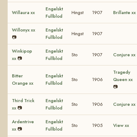
Engelskt
Willaura xx
Hingst
1907
Brillante xx
Fullblod
Willonyx xx
Engelskt
Hingst
1907
📷
Fullblod
Winkipop
Engelskt
Sto
1907
Conjure xx
xx
📷
Fullblod
Tragedy
Bitter
Engelskt
Sto
1906
Queen xx
Orange xx
Fullblod
📷
Third Trick
Engelskt
Sto
1906
Conjure xx
xx
📷
Fullblod
Ardentrive
Engelskt
Sto
1905
View xx
xx
📷
Fullblod