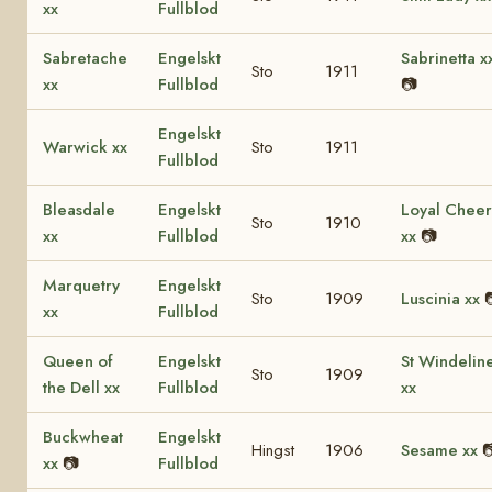
xx
Fullblod
Sabretache
Engelskt
Sabrinetta x
Sto
1911
xx
Fullblod
📷
Engelskt
Warwick xx
Sto
1911
Fullblod
Bleasdale
Engelskt
Loyal Cheer
Sto
1910
xx
Fullblod
xx
📷
Marquetry
Engelskt
Sto
1909
Luscinia xx
xx
Fullblod
Queen of
Engelskt
St Windelin
Sto
1909
the Dell xx
Fullblod
xx
Buckwheat
Engelskt
Hingst
1906
Sesame xx

xx
📷
Fullblod