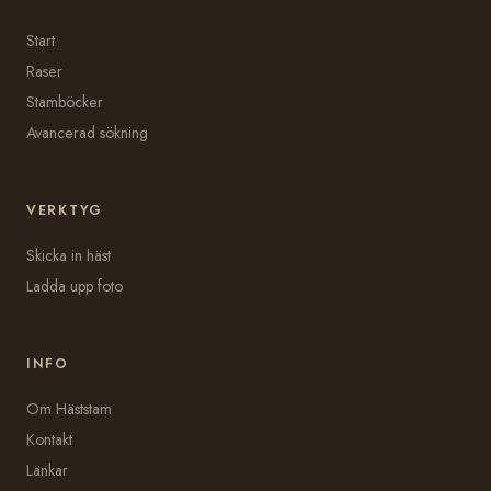
Start
Raser
Stamböcker
Avancerad sökning
VERKTYG
Skicka in häst
Ladda upp foto
INFO
Om Häststam
Kontakt
Länkar