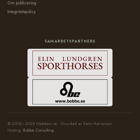
Om publicering
Integritetspolicy
SAMARBETSPARTNERS
© 2006–2026 Häststam.se · Grundad av Karin Halvarsson
Hosting:
Bobbe Consulting