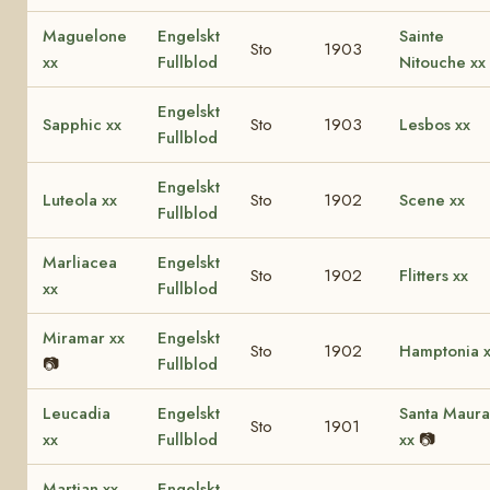
Maguelone
Engelskt
Sainte
Sto
1903
xx
Fullblod
Nitouche xx
Engelskt
Sapphic xx
Sto
1903
Lesbos xx
Fullblod
Engelskt
Luteola xx
Sto
1902
Scene xx
Fullblod
Marliacea
Engelskt
Sto
1902
Flitters xx
xx
Fullblod
Miramar xx
Engelskt
Sto
1902
Hamptonia 
📷
Fullblod
Leucadia
Engelskt
Santa Maura
Sto
1901
xx
Fullblod
xx
📷
Martian xx
Engelskt