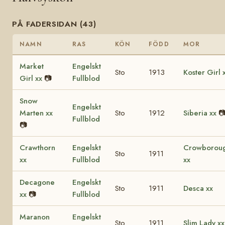
PÅ FADERSIDAN (43)
NAMN
RAS
KÖN
FÖDD
MOR
Market
Engelskt
Sto
1913
Koster Girl 
Girl xx
📷
Fullblod
Snow
Engelskt
Marten xx
Sto
1912
Siberia xx

Fullblod
📷
Crawthorn
Engelskt
Crowborou
Sto
1911
xx
Fullblod
xx
Decagone
Engelskt
Sto
1911
Desca xx
xx
📷
Fullblod
Maranon
Engelskt
Sto
1911
Slim Lady xx