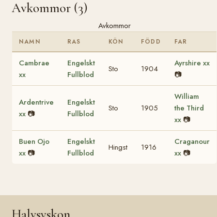
Avkommor (3)
Avkommor
NAMN
RAS
KÖN
FÖDD
FAR
Cambrae
Engelskt
Ayrshire xx
Sto
1904
xx
Fullblod
📷
William
Ardentrive
Engelskt
Sto
1905
the Third
xx
📷
Fullblod
xx
📷
Buen Ojo
Engelskt
Craganour
Hingst
1916
xx
📷
Fullblod
xx
📷
Halvsyskon