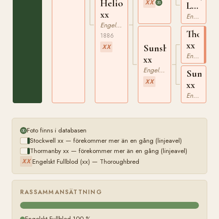
Helioscene
XX
Langde
xx
xx
Engelskt Fullblod
Engelskt Fullblod
Thorma
1886
xx
Sunshine
XX
Engelskt Fullblod
xx
Engelskt Fullblod
Sunbea
XX
xx
Engelskt Fullblod
Foto finns i databasen
Stockwell xx — förekommer mer än en gång (linjeavel)
Thormanby xx — förekommer mer än en gång (linjeavel)
Engelskt Fullblod (xx) — Thoroughbred
XX
RASSAMMANSÄTTNING
Engelskt Fullblod 100 %