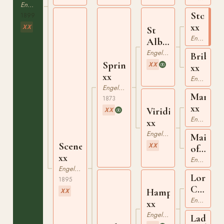
Engelskt Fullblod
Stockwe
1899
xx
XX
St
Engelskt Fullblod
Albans
xx
Engelskt Fullblod
Bribery
Springfield
XX
xx
xx
Engelskt Fullblod
Engelskt Fullblod
Marsyas
1873
xx
Viridis
XX
Engelskt Fullblod
xx
Engelskt Fullblod
Maid
Scene
XX
of
xx
Palmyra
Engelskt Fullblod
Engelskt Fullblod
xx
Lord
1895
Clifden
Hampton
XX
xx
Engelskt Fullblod
xx
Engelskt Fullblod
Lady