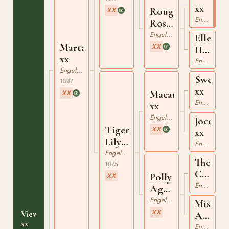
xx
Rouge
XX
Engelskt Fullblod
Rose
xx
Engelskt Fullblod
Ellen
Martagon
XX
Horne
xx
xx
Engelskt Fullblod
Engelskt Fullblod
Sweetm
1887
xx
Macaroni
XX
Engelskt Fullblod
xx
Engelskt Fullblod
Jocose
Tiger
XX
xx
Lily
Engelskt Fullblod
xx
Engelskt Fullblod
The
1875
Cure
Polly
XX
xx
Engelskt Fullblod
Agnes
xx
Engelskt Fullblod
Miss
XX
View
Agnes
xx
xx
Engelskt Fullblod