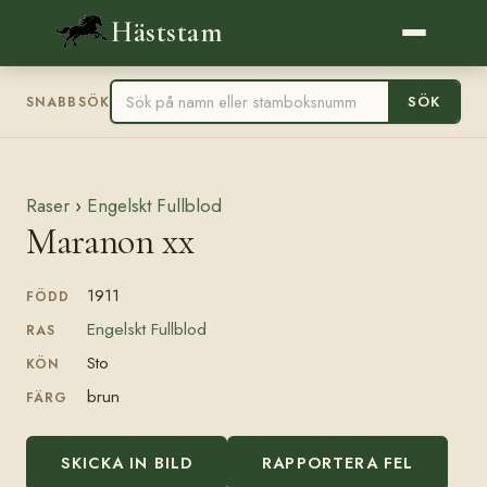
Häststam
SÖK
SNABBSÖK
Raser
›
Engelskt Fullblod
Maranon xx
1911
FÖDD
Engelskt Fullblod
RAS
Sto
KÖN
brun
FÄRG
SKICKA IN BILD
RAPPORTERA FEL