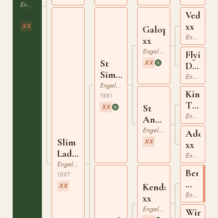
Engelskt Fullblod
Vedette
1911
xx
XX
Galopin
Engelskt Fullblod
xx
Engelskt Fullblod
Flying
St
XX
Duches
Simon
xx
Engelskt Fullblod
xx
Engelskt Fullblod
King
1881
Tom
St
XX
xx
Engelskt Fullblod
Angela
xx
Engelskt Fullblod
Adeline
Slim
XX
xx
Lady
Engelskt Fullblod
xx
Engelskt Fullblod
Bend
1897
Or
Kendal
XX
xx
Engelskt Fullblod
xx
Engelskt Fullblod
Winder