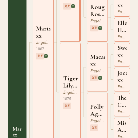
xx
Rouge
XX
Engelskt Fullblod
Rose
xx
Engelskt Fullblod
Ellen
Martagon
XX
Horne
xx
xx
Engelskt Fullblod
Engelskt Fullblod
Sweetm
1887
xx
Macaroni
XX
Engelskt Fullblod
xx
Engelskt Fullblod
Jocose
Tiger
XX
xx
Lily
Engelskt Fullblod
xx
Engelskt Fullblod
The
1875
Cure
Polly
XX
xx
Engelskt Fullblod
Agnes
xx
Engelskt Fullblod
Miss
XX
Maranon
Agnes
xx
xx
Engelskt Fullblod