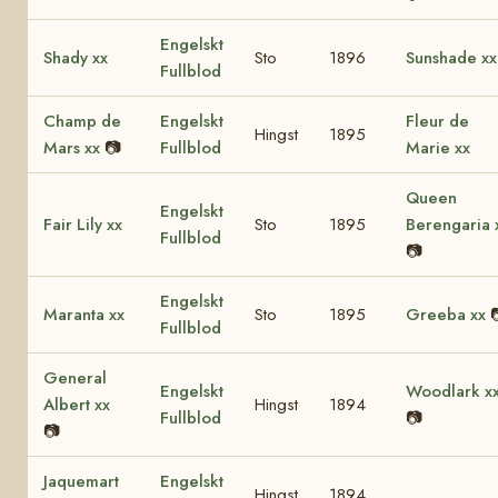
Engelskt
Shady xx
Sto
1896
Sunshade xx
Fullblod
Champ de
Engelskt
Fleur de
Hingst
1895
Mars xx
📷
Fullblod
Marie xx
Queen
Engelskt
Fair Lily xx
Sto
1895
Berengaria 
Fullblod
📷
Engelskt
Maranta xx
Sto
1895
Greeba xx
Fullblod
General
Engelskt
Woodlark x
Albert xx
Hingst
1894
Fullblod
📷
📷
Jaquemart
Engelskt
Hingst
1894