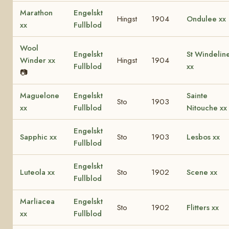
Marathon
Engelskt
Hingst
1904
Ondulee xx
xx
Fullblod
Wool
Engelskt
St Windelin
Winder xx
Hingst
1904
Fullblod
xx
📷
Maguelone
Engelskt
Sainte
Sto
1903
xx
Fullblod
Nitouche xx
Engelskt
Sapphic xx
Sto
1903
Lesbos xx
Fullblod
Engelskt
Luteola xx
Sto
1902
Scene xx
Fullblod
Marliacea
Engelskt
Sto
1902
Flitters xx
xx
Fullblod