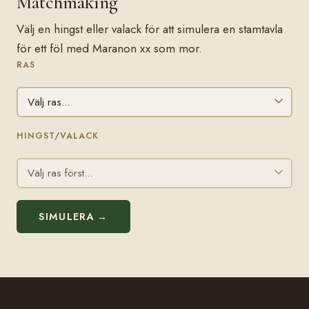
Matchmaking
Välj en hingst eller valack för att simulera en stamtavla
för ett föl med Maranon xx som mor.
RAS
HINGST/VALACK
SIMULERA →