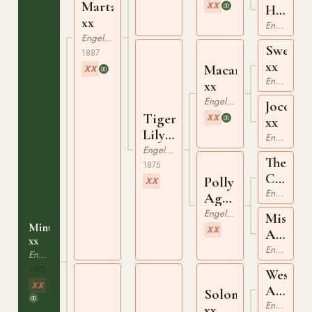
Martagon
XX
Horne
xx
xx
Engelskt Fullblod
Engelskt Fullblod
Sweetm
1887
xx
Macaroni
XX
Engelskt Fullblod
xx
Engelskt Fullblod
Jocose
Tiger
XX
xx
Lily
Engelskt Fullblod
xx
Engelskt Fullblod
The
1875
Cure
Polly
XX
xx
Engelskt Fullblod
Agnes
xx
Engelskt Fullblod
Miss
Mintagon
XX
Agnes
xx
xx
Engelskt Fullblod
Engelskt Fullblod
1901
West
XX
Austral
Solon
xx
Engelskt Fullblod
xx