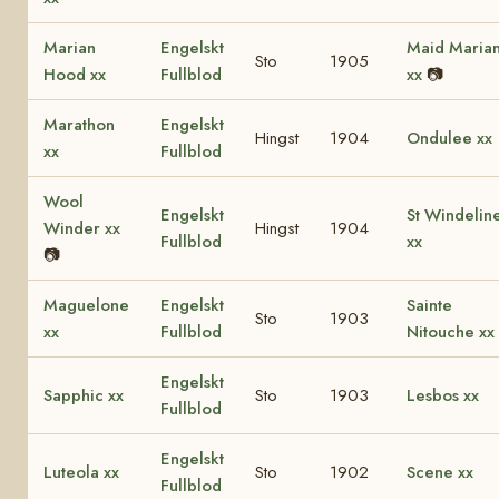
Marian
Engelskt
Maid Maria
Sto
1905
Hood xx
Fullblod
xx
📷
Marathon
Engelskt
Hingst
1904
Ondulee xx
xx
Fullblod
Wool
Engelskt
St Windelin
Winder xx
Hingst
1904
Fullblod
xx
📷
Maguelone
Engelskt
Sainte
Sto
1903
xx
Fullblod
Nitouche xx
Engelskt
Sapphic xx
Sto
1903
Lesbos xx
Fullblod
Engelskt
Luteola xx
Sto
1902
Scene xx
Fullblod