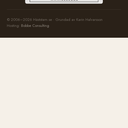
© 2006–2026 Häststam.se · Grundad av Karin Halvarsson
Hosting:
Bobbe Consulting