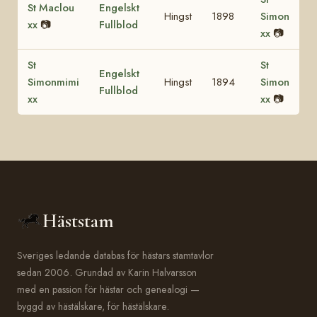
St Maclou
Engelskt
Hingst
1898
Simon
xx
📷
Fullblod
xx
📷
St
St
Engelskt
Simonmimi
Hingst
1894
Simon
Fullblod
xx
xx
📷
Häststam
Sveriges ledande databas för hästars stamtavlor
sedan 2006. Grundad av Karin Halvarsson
med en passion för hästar och genealogi —
byggd av hästälskare, för hästälskare.