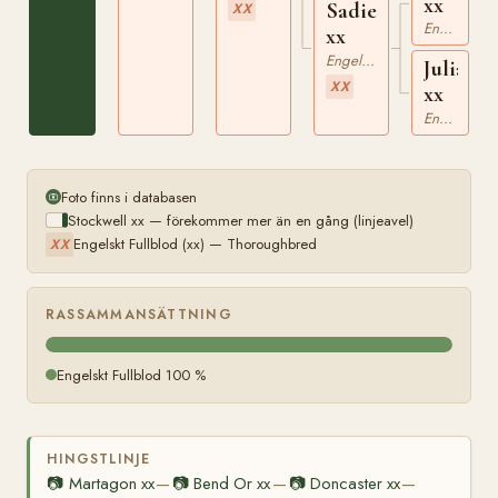
xx
Sadie
XX
Engelskt Fullblod
xx
Engelskt Fullblod
Julia
XX
xx
Engelskt Fullblod
Foto finns i databasen
Stockwell xx — förekommer mer än en gång (linjeavel)
Engelskt Fullblod (xx) — Thoroughbred
XX
RASSAMMANSÄTTNING
Engelskt Fullblod 100 %
HINGSTLINJE
📷
Martagon xx
📷
Bend Or xx
📷
Doncaster xx
—
—
—