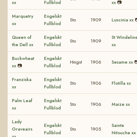
xx
Fullblod
xx
📷
Marquetry
Engelskt
Sto
1909
Luscinia xx
xx
Fullblod
Queen of
Engelskt
St Windelin
Sto
1909
the Dell xx
Fullblod
xx
Buckwheat
Engelskt
Hingst
1906
Sesame xx

xx
📷
Fullblod
Franziska
Engelskt
Sto
1906
Flotilla xx
xx
Fullblod
Palm Leaf
Engelskt
Sto
1906
Maize xx
xx
Fullblod
Lady
Engelskt
Sainte
Graveairs
Sto
1905
Fullblod
Nitouche xx
xx