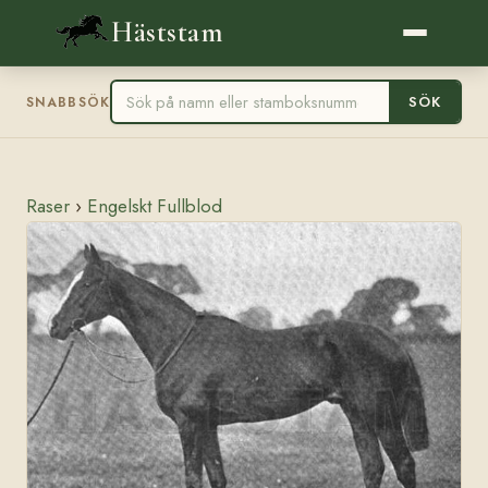
Häststam
SÖK
SNABBSÖK
Raser
›
Engelskt Fullblod