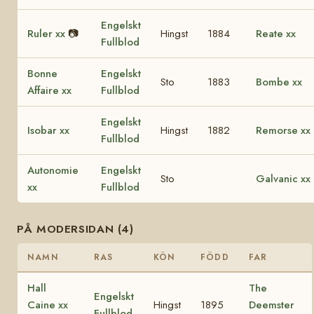
Engelskt
Ruler xx
📷
Hingst
1884
Reate xx
Fullblod
Bonne
Engelskt
Sto
1883
Bombe xx
Affaire xx
Fullblod
Engelskt
Isobar xx
Hingst
1882
Remorse xx
Fullblod
Autonomie
Engelskt
Sto
Galvanic xx
xx
Fullblod
PÅ MODERSIDAN (4)
NAMN
RAS
KÖN
FÖDD
FAR
Hall
The
Engelskt
Caine xx
Hingst
1895
Deemster
Fullblod