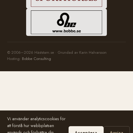
© 2006–2026 Häststam.se · Grundad av Karin Halvarsson
Hosting:
Bobbe Consulting
Vi använder analyticscookies för
att förstå hur webbplatsen
används och förbättra din
Acceptera
Avvisa