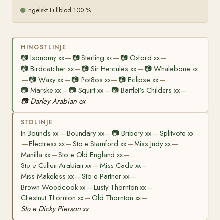
Engelskt Fullblod 100 %
HINGSTLINJE
📷
Isonomy xx
📷
Sterling xx
📷
Oxford xx
—
—
—
📷
Birdcatcher xx
📷
Sir Hercules xx
📷
Whalebone xx
—
—
📷
Waxy xx
📷
Pot8os xx
📷
Eclipse xx
—
—
—
—
📷
Marske xx
📷
Squirt xx
📷
Bartlet's Childers xx
—
—
—
📷
Darley Arabian ox
STOLINJE
In Bounds xx
Boundary xx
📷
Bribery xx
Splitvote xx
—
—
—
Electress xx
Sto e Stamford xx
Miss Judy xx
—
—
—
—
Manilla xx
Sto e Old England xx
—
—
Sto e Cullen Arabian xx
Miss Cade xx
—
—
Miss Makeless xx
Sto e Partner xx
—
—
Brown Woodcook xx
Lusty Thornton xx
—
—
Chestnut Thornton xx
Old Thornton xx
—
—
Sto e Dicky Pierson xx