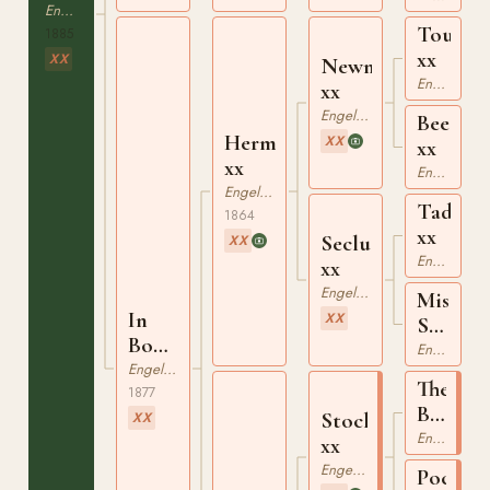
xx
Engelskt Fullblod
Touchs
1885
xx
XX
Newminster
Engelskt Fullblod
xx
Engelskt Fullblod
Beeswi
Hermit
XX
xx
xx
Engelskt Fullblod
Engelskt Fullblod
Tadmo
1864
xx
Seclusion
XX
Engelskt Fullblod
xx
Engelskt Fullblod
Miss
In
XX
Sellon
Bounds
xx
Engelskt Fullblod
xx
Engelskt Fullblod
The
1877
Baron
Stockwell
XX
xx
Engelskt Fullblod
xx
Engelskt Fullblod
Pocaho