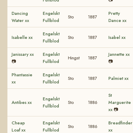
Dancing
Engelskt
Pretty
Sto
1887
Water xx
Fullblod
Dance xx
Engelskt
Isabelle xx
Sto
1887
Isabel xx
Fullblod
Janissary xx
Engelskt
Jannette xx
Hingst
1887
📷
Fullblod
📷
Phantassie
Engelskt
Sto
1887
Palmiet xx
xx
Fullblod
St
Engelskt
Antibes xx
Sto
1886
Marguerite
Fullblod
xx
📷
Cheap
Engelskt
Breadfinder
Sto
1886
Loaf xx
Fullblod
xx