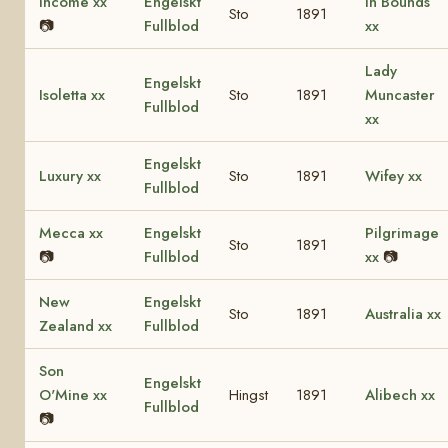
Income xx
Engelskt
In Bounds
Sto
1891
📷
Fullblod
xx
Lady
Engelskt
Isoletta xx
Sto
1891
Muncaster
Fullblod
xx
Engelskt
Luxury xx
Sto
1891
Wifey xx
Fullblod
Mecca xx
Engelskt
Pilgrimage
Sto
1891
📷
Fullblod
xx
📷
New
Engelskt
Sto
1891
Australia xx
Zealand xx
Fullblod
Son
Engelskt
O'Mine xx
Hingst
1891
Alibech xx
Fullblod
📷