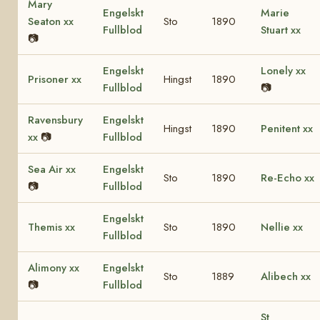
Mary
Engelskt
Marie
Seaton xx
Sto
1890
Fullblod
Stuart xx
📷
Engelskt
Lonely xx
Prisoner xx
Hingst
1890
Fullblod
📷
Ravensbury
Engelskt
Hingst
1890
Penitent xx
xx
📷
Fullblod
Sea Air xx
Engelskt
Sto
1890
Re-Echo xx
📷
Fullblod
Engelskt
Themis xx
Sto
1890
Nellie xx
Fullblod
Alimony xx
Engelskt
Sto
1889
Alibech xx
📷
Fullblod
St