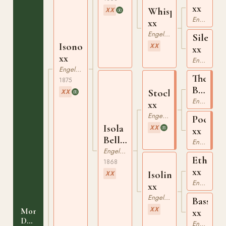
xx
Whisper
XX
Engelskt Fullblod
xx
Engelskt Fullblod
Silence
Isonomy
XX
xx
xx
Engelskt Fullblod
Engelskt Fullblod
The
1875
Baron
Stockwell
XX
xx
Engelskt Fullblod
xx
Engelskt Fullblod
Pocaho
Isola
XX
xx
Bella
Engelskt Fullblod
xx
Engelskt Fullblod
Ethelbe
1868
xx
Isoline
XX
Engelskt Fullblod
xx
Engelskt Fullblod
Bassish
XX
Mon
xx
Droit
Engelskt Fullblod