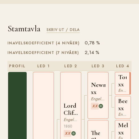
Stamtavla
SKRIV UT / DELA
0,78 %
INAVELSKOEFFICIENT (4 NIVÅER)
2,14 %
INAVELSKOEFFICIENT (7 NIVÅER)
PROFIL
LED 1
LED 2
LED 3
LED 4
Touchs
xx
Newminster
Engelskt Fullblod
xx
Engelskt Fullblod
Beeswi
Lord
XX
xx
Clifden
Engelskt Fullblod
xx
Engelskt Fullblod
Melbou
1860
xx
The
XX
Engelskt Fullblod