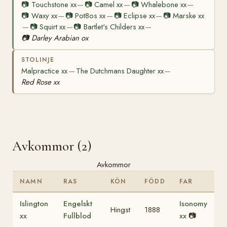
📷
Touchstone xx
📷
Camel xx
📷
Whalebone xx
—
—
—
📷
Waxy xx
📷
Pot8os xx
📷
Eclipse xx
📷
Marske xx
—
—
—
📷
Squirt xx
📷
Bartlet's Childers xx
—
—
—
📷
Darley Arabian ox
STOLINJE
Malpractice xx
The Dutchmans Daughter xx
—
—
Red Rose xx
Avkommor (2)
Avkommor
NAMN
RAS
KÖN
FÖDD
FAR
Islington
Engelskt
Isonomy
Hingst
1888
xx
Fullblod
xx
📷