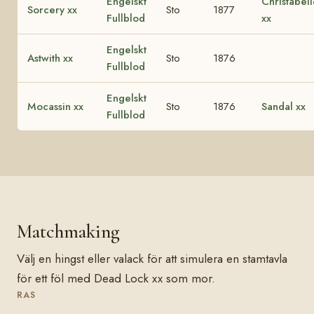
Engelskt
Christabel
Sorcery xx
Sto
1877
Fullblod
xx
Engelskt
Astwith xx
Sto
1876
Fullblod
Engelskt
Mocassin xx
Sto
1876
Sandal xx
Fullblod
Matchmaking
Välj en hingst eller valack för att simulera en stamtavla
för ett föl med Dead Lock xx som mor.
RAS