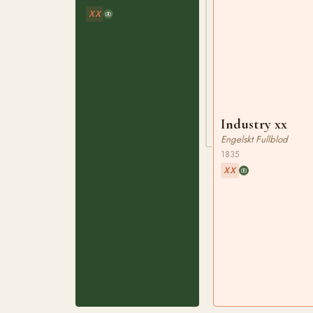
XX
Industry xx
Engelskt Fullblod
1835
XX