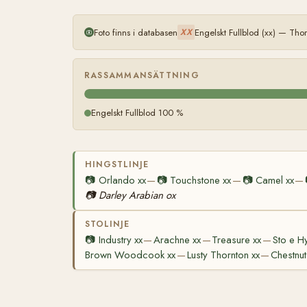
Foto finns i databasen
Engelskt Fullblod (xx) — Th
XX
RASSAMMANSÄTTNING
Engelskt Fullblod 100 %
HINGSTLINJE
📷
Orlando xx
📷
Touchstone xx
📷
Camel xx
—
—
—
📷
Darley Arabian ox
STOLINJE
📷
Industry xx
Arachne xx
Treasure xx
Sto e Hy
—
—
—
Brown Woodcook xx
Lusty Thornton xx
Chestnut
—
—