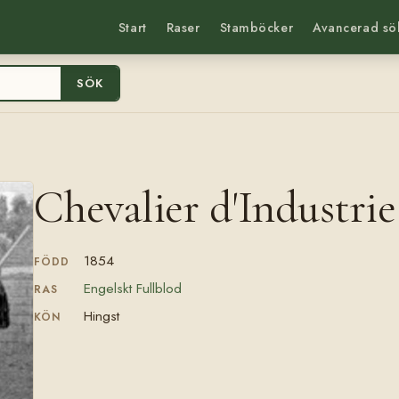
Start
Raser
Stamböcker
Avancerad sö
SÖK
Chevalier d'Industrie
1854
FÖDD
Engelskt Fullblod
RAS
Hingst
KÖN