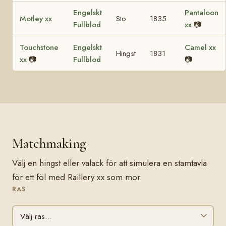
Engelskt
Pantaloon
Motley xx
Sto
1835
Fullblod
xx
📷
Touchstone
Engelskt
Camel xx
Hingst
1831
xx
📷
Fullblod
📷
Matchmaking
Välj en hingst eller valack för att simulera en stamtavla
för ett föl med Raillery xx som mor.
RAS