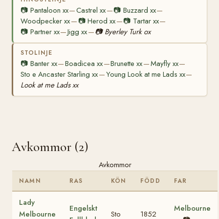
📷
Pantaloon xx
Castrel xx
📷
Buzzard xx
—
—
—
Woodpecker xx
📷
Herod xx
📷
Tartar xx
—
—
—
📷
Partner xx
Jigg xx
📷
Byerley Turk ox
—
—
STOLINJE
📷
Banter xx
Boadicea xx
Brunette xx
Mayfly xx
—
—
—
—
Sto e Ancaster Starling xx
Young Look at me Lads xx
—
—
Look at me Lads xx
Avkommor (2)
Avkommor
NAMN
RAS
KÖN
FÖDD
FAR
Lady
Engelskt
Melbourne
Melbourne
Sto
1852