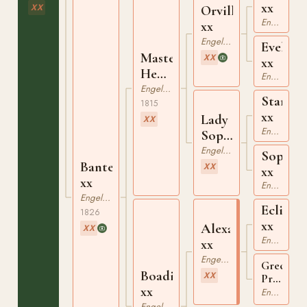
xx
XX
Orville
Engelskt Fullblod
xx
Engelskt Fullblod
Evelina
Master
XX
xx
Henry
Engelskt Fullblod
xx
Engelskt Fullblod
Stamfo
1815
xx
Lady
XX
Engelskt Fullblod
Sophia
xx
Engelskt Fullblod
Sophia
Banter
XX
xx
xx
Engelskt Fullblod
Engelskt Fullblod
Eclipse
1826
xx
Alexander
XX
Engelskt Fullblod
xx
Engelskt Fullblod
Grecian
Boadicea
XX
Princess
xx
xx
Engelskt Fullblod
Engelskt Fullblod