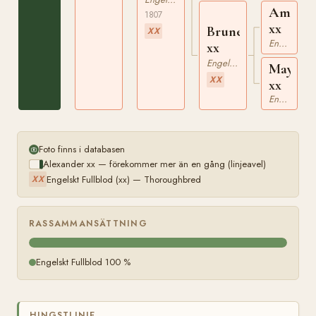
Amaran
1807
xx
Brunette
XX
Engelskt Fullblod
xx
Engelskt Fullblod
Mayfly
XX
xx
Engelskt Fullblod
Foto finns i databasen
Alexander xx — förekommer mer än en gång (linjeavel)
Engelskt Fullblod (xx) — Thoroughbred
XX
RASSAMMANSÄTTNING
Engelskt Fullblod 100 %
HINGSTLINJE