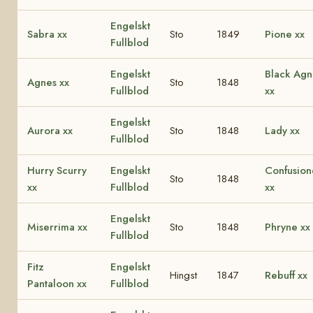
Engelskt
Sabra xx
Sto
1849
Pione xx
Fullblod
Engelskt
Black Agn
Agnes xx
Sto
1848
Fullblod
xx
Engelskt
Aurora xx
Sto
1848
Lady xx
Fullblod
Hurry Scurry
Engelskt
Confusio
Sto
1848
xx
Fullblod
xx
Engelskt
Miserrima xx
Sto
1848
Phryne xx
Fullblod
Fitz
Engelskt
Hingst
1847
Rebuff xx
Pantaloon xx
Fullblod