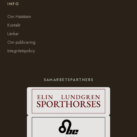
INFO
Om Häststam
Kontakt
Länkar
Om publicering
Integritetspolicy
SAMARBETSPARTNERS