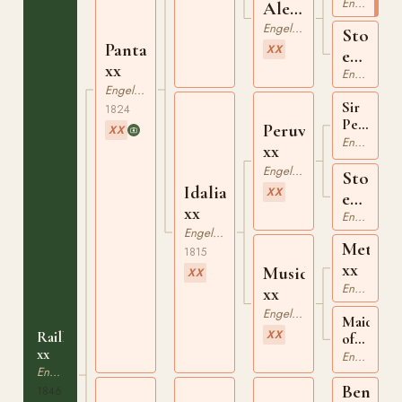
Engelskt Fullblod
Alexander
xx
Engelskt Fullblod
Sto
Pantaloon
XX
e
xx
Highfly
Engelskt Fullblod
Engelskt Fullblod
xx
Sir
1824
Peter
Peruvian
XX
Teazle
Engelskt Fullblod
xx
xx
Engelskt Fullblod
Sto
Idalia
XX
e
xx
Boudro
Engelskt Fullblod
Engelskt Fullblod
xx
Meteor
1815
xx
Musidora
XX
Engelskt Fullblod
xx
Engelskt Fullblod
Maid
XX
Raillery
of
xx
All
Engelskt Fullblod
Work
Engelskt Fullblod
xx
Bening
1846