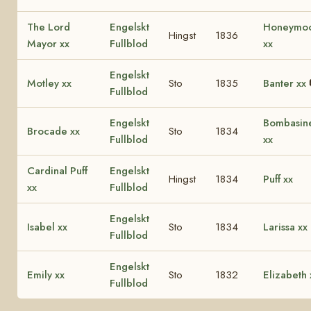
The Lord
Engelskt
Honeymo
Hingst
1836
Mayor xx
Fullblod
xx
Engelskt
Motley xx
Sto
1835
Banter xx
Fullblod
Engelskt
Bombasin
Brocade xx
Sto
1834
Fullblod
xx
Cardinal Puff
Engelskt
Hingst
1834
Puff xx
xx
Fullblod
Engelskt
Isabel xx
Sto
1834
Larissa xx
Fullblod
Engelskt
Emily xx
Sto
1832
Elizabeth 
Fullblod