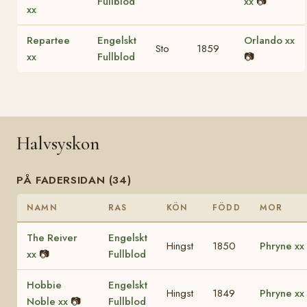
Fullblod
xx
📷
xx
Repartee
Engelskt
Orlando xx
Sto
1859
xx
Fullblod
📷
Halvsyskon
PÅ FADERSIDAN (34)
NAMN
RAS
KÖN
FÖDD
MOR
The Reiver
Engelskt
Hingst
1850
Phryne xx
xx
📷
Fullblod
Hobbie
Engelskt
Hingst
1849
Phryne xx
Noble xx
📷
Fullblod