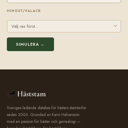
HINGST/VALACK
SIMULERA →
Häststam
Sveriges ledande databas för hästars stamtavlor
sedan 2006. Grundad av Karin Halvarsson
med en passion för hästar och genealogi —