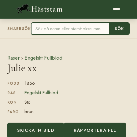
Häststam
SÖK
SNABBSÖK
Raser
›
Engelskt Fullblod
Julie xx
1856
FÖDD
Engelskt Fullblod
RAS
Sto
KÖN
brun
FÄRG
SKICKA IN BILD
RAPPORTERA FEL