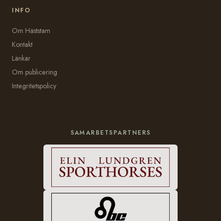
INFO
Om Häststam
Kontakt
Länkar
Om publicering
Integritetspolicy
SAMARBETSPARTNERS