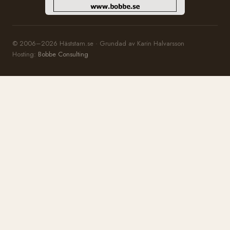
© 2006–2026 Häststam.se · Grundad av Karin Halvarsson
Hosting:
Bobbe Consulting