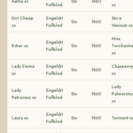
Aetna xx
Sto
1860
Fullblod
xx
Dirt Cheap
Engelskt
Sto e
Sto
1860
xx
Fullblod
Venison xx
Miss
Engelskt
Esher xx
Sto
1860
Twickenh
Fullblod
xx
Lady Emma
Engelskt
Chaseawa
Sto
1860
xx
Fullblod
xx
Lady
Lady
Engelskt
Sto
1860
Palmersto
Patroness xx
Fullblod
xx
Engelskt
Laura xx
Sto
1860
Torment x
Fullblod