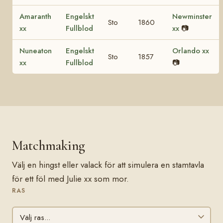
Amaranth
Engelskt
Newminster
Sto
1860
xx
Fullblod
xx
📷
Nuneaton
Engelskt
Orlando xx
Sto
1857
xx
Fullblod
📷
Matchmaking
Välj en hingst eller valack för att simulera en stamtavla
för ett föl med Julie xx som mor.
RAS