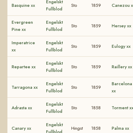
Engelskt
Basquine xx
Sto
1859
Canezou x
Fullblod
Evergreen
Engelskt
Sto
1859
Hersey xx
Pine xx
Fullblod
Imperatrice
Engelskt
Sto
1859
Eulogy xx
xx
Fullblod
Engelskt
Repartee xx
Sto
1859
Raillery xx
Fullblod
Engelskt
Barcelona
Tarragona xx
Sto
1859
Fullblod
xx
Engelskt
Adrasta xx
Sto
1858
Torment x
Fullblod
Engelskt
Canary xx
Hingst
1858
Palma xx
Fullblod