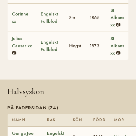
St
Corinne
Engelskt
Sto
1865
Albans
xx
Fullblod
xx
📷
Julius
St
Engelskt
Caesar xx
Hingst
1873
Albans
Fullblod
📷
xx
📷
Halvsyskon
PÅ FADERSIDAN (74)
NAMN
RAS
KÖN
FÖDD
MOR
Gunga Jee
Engelskt