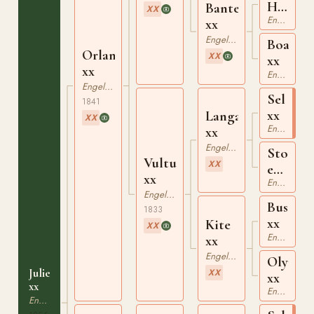
Henry
Banter
XX
Engelskt Fullblod
xx
xx
Engelskt Fullblod
Boadice
Orlando
XX
xx
xx
Engelskt Fullblod
Engelskt Fullblod
Selim
1841
xx
Langar
XX
Engelskt Fullblod
xx
Engelskt Fullblod
Sto
Vulture
XX
e
xx
Engelskt Fullblod
Walton
Engelskt Fullblod
xx
Bustard
1833
xx
Kite
XX
Engelskt Fullblod
xx
Engelskt Fullblod
Olympi
Julie
XX
xx
xx
Engelskt Fullblod
Engelskt Fullblod