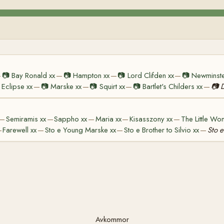
📷
Bay Ronald xx
📷
Hampton xx
📷
Lord Clifden xx
📷
Newminste
—
—
—
—
Eclipse xx
📷
Marske xx
📷
Squirt xx
📷
Bartlet's Childers xx
📷
D
—
—
—
—
Semiramis xx
Sappho xx
Maria xx
Kisasszony xx
The Little Wo
—
—
—
—
—
Farewell xx
Sto e Young Marske xx
Sto e Brother to Silvio xx
Sto e
—
—
—
—
Avkommor