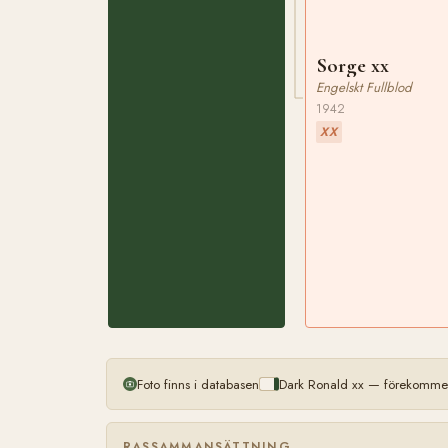
Sorge xx
Engelskt Fullblod
1942
XX
Foto finns i databasen
Dark Ronald xx — förekommer
RASSAMMANSÄTTNING