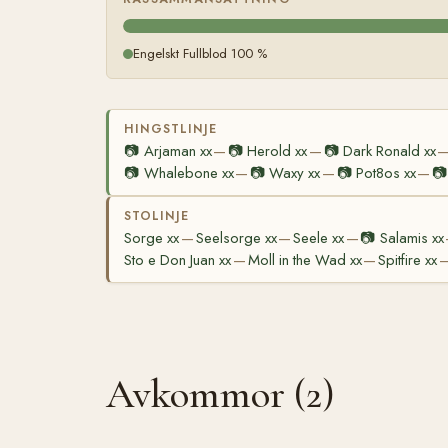
Engelskt Fullblod 100 %
HINGSTLINJE
📷
Arjaman xx
📷
Herold xx
📷
Dark Ronald xx
—
—
📷
Whalebone xx
📷
Waxy xx
📷
Pot8os xx
📷
—
—
—
STOLINJE
Sorge xx
Seelsorge xx
Seele xx
📷
Salamis xx
—
—
—
Sto e Don Juan xx
Moll in the Wad xx
Spitfire xx
—
—
Avkommor (2)