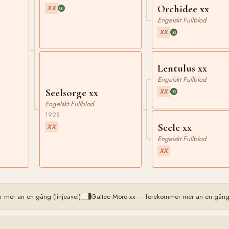
Orchidee xx
XX
Engelskt Fullblod
XX
Lentulus xx
Engelskt Fullblod
Seelsorge xx
XX
Engelskt Fullblod
1928
Seele xx
XX
Engelskt Fullblod
XX
 mer än en gång (linjeavel)
Galtee More xx — förekommer mer än en gång (