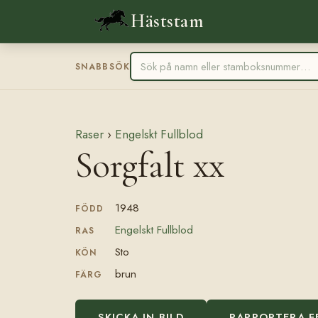
Häststam
SNABBSÖK
Raser
›
Engelskt Fullblod
Sorgfalt xx
1948
FÖDD
Engelskt Fullblod
RAS
Sto
KÖN
brun
FÄRG
SKICKA IN BILD
RAPPORTERA F