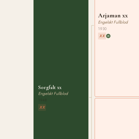
Arjaman xx
Engelskt Fullblod
1930
XX
Sorgfalt xx
Engelskt Fullblod
1948
XX