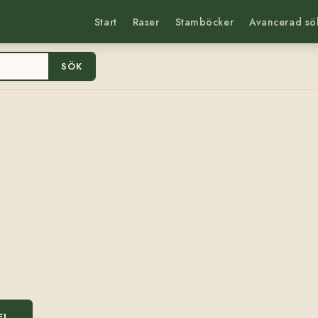
Start
Raser
Stamböcker
Avancerad sö
SÖK
EL