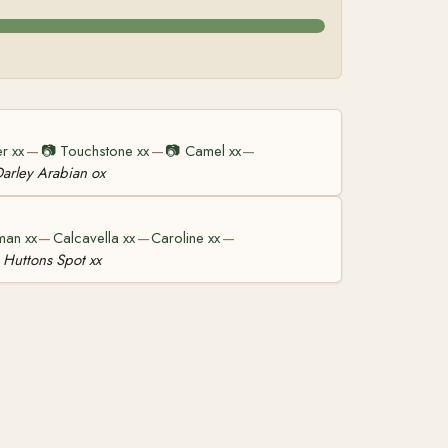
r xx
📷
Touchstone xx
📷
Camel xx
—
—
—
arley Arabian ox
man xx
Calcavella xx
Caroline xx
—
—
—
 Huttons Spot xx