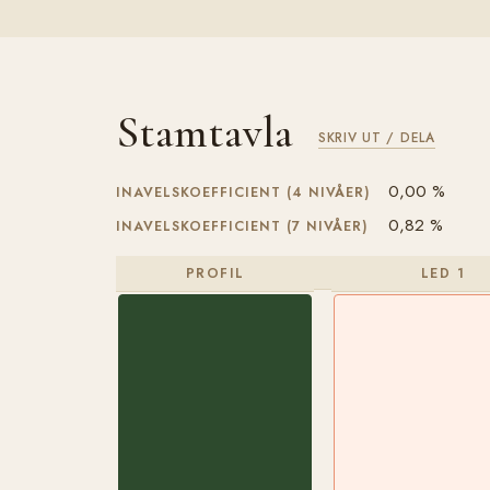
Stamtavla
SKRIV UT / DELA
0,00 %
INAVELSKOEFFICIENT (4 NIVÅER)
0,82 %
INAVELSKOEFFICIENT (7 NIVÅER)
PROFIL
LED 1