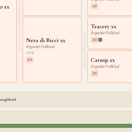
o xx
XX
Tracery xx
Engelskt Fullblod
Nera di Bicci xx
XX
Engelskt Fullblod
1918
Catnip xx
XX
Engelskt Fullblod
XX
oroughbred