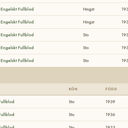
Engelskt Fullblod
Hingst
19
Engelskt Fullblod
Hingst
19
Engelskt Fullblod
Sto
19
Engelskt Fullblod
Sto
19
Engelskt Fullblod
Sto
19
KÖN
FÖDD
Fullblod
Sto
1939
Fullblod
Sto
1936
Fullblod
Sto
1933