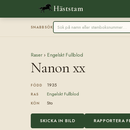
Häststam
SNABBSÖK
Raser
›
Engelskt Fullblod
Nanon xx
1935
FÖDD
Engelskt Fullblod
RAS
Sto
KÖN
SKICKA IN BILD
RAPPORTERA F