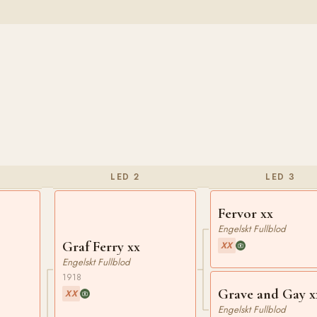
LED 2
LED 3
Fervor xx
Engelskt Fullblod
Graf Ferry xx
XX
Engelskt Fullblod
1918
Grave and Gay x
XX
Engelskt Fullblod