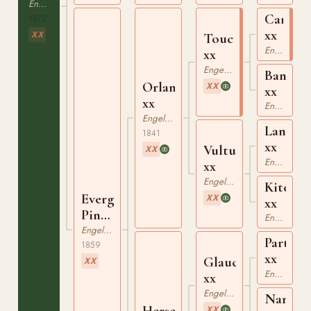
xx
Engelskt Fullblod
Camel
1872
xx
XX
Touchstone
Engelskt Fullblod
xx
Engelskt Fullblod
Banter
Orlando
XX
xx
xx
Engelskt Fullblod
Engelskt Fullblod
Langar
1841
xx
Vulture
XX
Engelskt Fullblod
xx
Engelskt Fullblod
Kite
Evergreen
XX
xx
Pine
Engelskt Fullblod
xx
Engelskt Fullblod
Partisa
1859
xx
Glaucus
XX
Engelskt Fullblod
xx
Engelskt Fullblod
Nanine
Hersey
XX