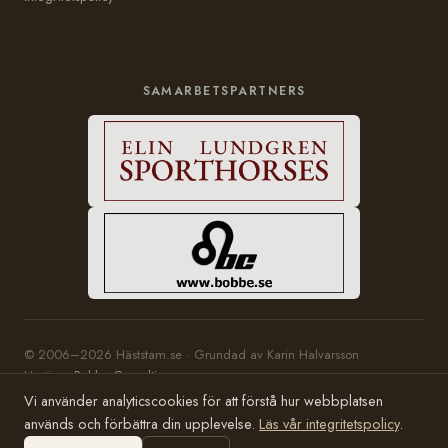
SAMARBETSPARTNERS
© 2006–2026 Häststam.se · Grundad av Karin Halvarsson
Hosting:
Bobbe Consulting
Vi använder analyticscookies för att förstå hur webbplatsen
används och förbättra din upplevelse.
Läs vår integritetspolicy
.