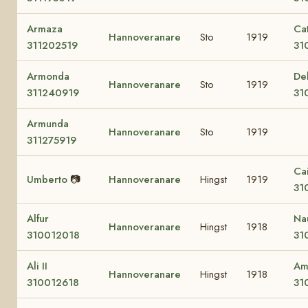
Armaza
Ca
Hannoveranare
Sto
1919
311202519
31
Armonda
Del
Hannoveranare
Sto
1919
311240919
31
Armunda
Hannoveranare
Sto
1919
311275919
Ca
Umberto
📷
Hannoveranare
Hingst
1919
31
Alfur
Na
Hannoveranare
Hingst
1918
310012018
31
Ali II
Am
Hannoveranare
Hingst
1918
310012618
31