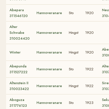
Abepara
Neu
Hannoveranare
Sto
1920
311546120
310
Alter
Schwabe
Hannoveranare
Hingst
1920
310024420
Abe
Winter
Hannoveranare
Hingst
1920
310
Abepunda
Alt
Hannoveranare
Sto
1922
311527222
310
Altenstein II
Sir
Hannoveranare
Hingst
1922
310023422
310
Aboguza
Seka
Hannoveranare
Sto
1923
311776123
310