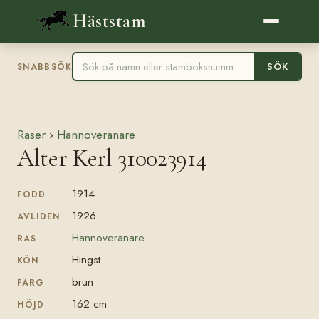
Häststam
SÖK
SNABBSÖK
Raser
›
Hannoveranare
Alter Kerl 310023914
1914
FÖDD
1926
AVLIDEN
Hannoveranare
RAS
Hingst
KÖN
brun
FÄRG
162 cm
HÖJD