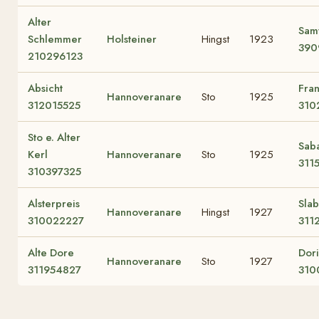
Alter
Sam
Schlemmer
Holsteiner
Hingst
1923
390
210296123
Absicht
Fra
Hannoveranare
Sto
1925
312015525
310
Sto e. Alter
Sab
Kerl
Hannoveranare
Sto
1925
311
310397325
Alsterpreis
Slab
Hannoveranare
Hingst
1927
310022227
311
Alte Dore
Dori
Hannoveranare
Sto
1927
311954827
310