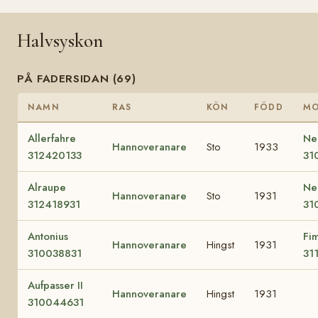
Halvsyskon
PÅ FADERSIDAN (69)
NAMN
RAS
KÖN
FÖDD
M
Allerfahre
Ne
Hannoveranare
Sto
1933
312420133
31
Alraupe
Neg
Hannoveranare
Sto
1931
312418931
31
Antonius
Fi
Hannoveranare
Hingst
1931
310038831
31
Aufpasser II
Hannoveranare
Hingst
1931
310044631