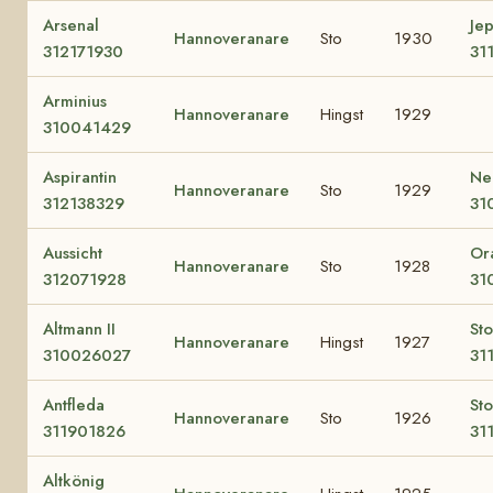
Arsenal
Jep
Hannoveranare
Sto
1930
312171930
31
Arminius
Hannoveranare
Hingst
1929
310041429
Aspirantin
Neg
Hannoveranare
Sto
1929
312138329
31
Aussicht
Or
Hannoveranare
Sto
1928
312071928
31
Altmann II
Sto
Hannoveranare
Hingst
1927
310026027
31
Antfleda
Sto
Hannoveranare
Sto
1926
311901826
31
Altkönig