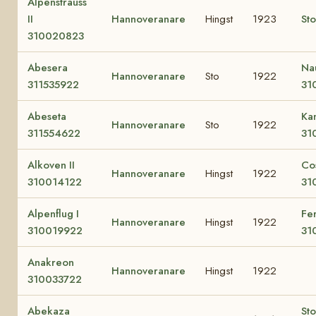
Alpenstrauss
II
Hannoveranare
Hingst
1923
Sto
310020823
Abesera
Na
Hannoveranare
Sto
1922
311535922
31
Abeseta
Ka
Hannoveranare
Sto
1922
311554622
31
Alkoven II
Co
Hannoveranare
Hingst
1922
310014122
31
Alpenflug I
Fe
Hannoveranare
Hingst
1922
310019922
31
Anakreon
Hannoveranare
Hingst
1922
310033722
Abekaza
Sto