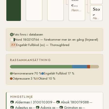
e.
Sto
Landgraf
Hannoveranare
e.
Hannoveranare
Nadock
Foto finns i databasen
Nord 180210766 — förekommer mer än en gång (linjeavel)
Engelskt Fullblod (xx) — Thoroughbred
XX
RASSAMMANSÄTTNING
Hannoveranare 70 %
Engelskt Fullblod 17 %
Ostpreussare 3 %
Okänd 10 %
HINGSTLINJE
📷
Alderman I 310010309
📷
Alnok 180019588
—
—
📷
Adeptus xx
📷
Adonis xx
📷
Grimston xx
—
—
—