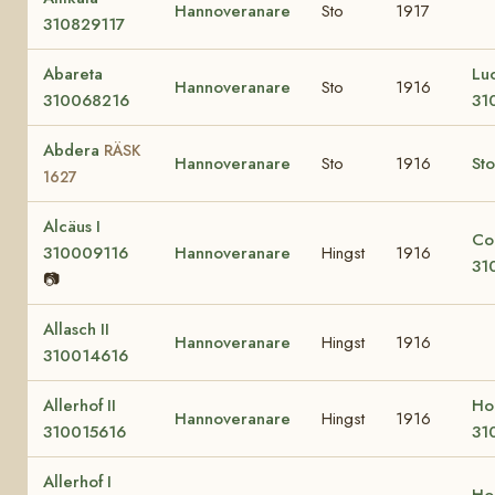
Hannoveranare
Sto
1917
310829117
Abareta
Lu
Hannoveranare
Sto
1916
310068216
31
Abdera
RÄSK
Hannoveranare
Sto
1916
Sto
1627
Alcäus I
Co
310009116
Hannoveranare
Hingst
1916
31
📷
Allasch II
Hannoveranare
Hingst
1916
310014616
Allerhof II
Hod
Hannoveranare
Hingst
1916
310015616
31
Allerhof I
Hod