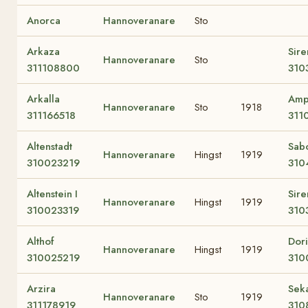
Anorca
Hannoveranare
Sto
Arkaza
Sir
Hannoveranare
Sto
311108800
310
Arkalla
Amp
Hannoveranare
Sto
1918
311166518
311
Altenstadt
Sabo
Hannoveranare
Hingst
1919
310023219
310
Altenstein I
Sir
Hannoveranare
Hingst
1919
310023319
310
Althof
Dori
Hannoveranare
Hingst
1919
310025219
310
Arzira
Seka
Hannoveranare
Sto
1919
311178919
310