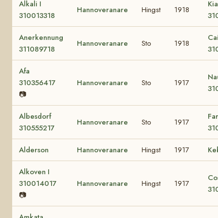
Alkali I
Kia
Hannoveranare
Hingst
1918
310013318
31
Anerkennung
Ca
Hannoveranare
Sto
1918
311089718
31
Afa
Na
310356417
Hannoveranare
Sto
1917
31
📷
Albesdorf
Fa
Hannoveranare
Sto
1917
310555217
31
Alderson
Hannoveranare
Hingst
1917
Ke
Alkoven I
Co
310014017
Hannoveranare
Hingst
1917
31
📷
Amkata