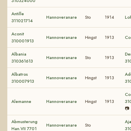
310324000
Antille
Hannoveranare
Sto
1914
Lo
311021714
Aconit
Hannoveranare
Hingst
1913
Cop
310001913
Albania
De
Hannoveranare
Sto
1913
310361613
31
Albatros
Ad
Hannoveranare
Hingst
1913
310007913
31
Co
Alemanne
Hannoveranare
Hingst
1913
31
📷
Abmusterung
Aj
Hannoveranare
Sto
Han.VII 7701
31