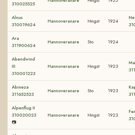
Hannoveranare
Hingst
1925
310025525
Alnus
Neg
Hannoveranare
Hingst
1924
310019624
31
Ara
Hannoveranare
Sto
1924
311900624
Abendwind
Ma
III
Hannoveranare
Hingst
1923
31
310001223
Abineza
Ka
Hannoveranare
Sto
1923
311652523
31
Alpenflug II
Fe
310020023
Hannoveranare
Hingst
1923
31
📷