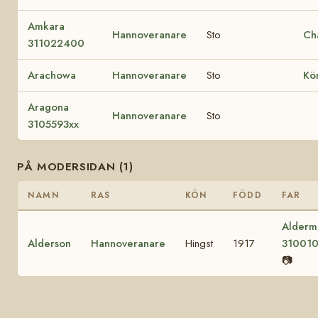
Amkara
Hannoveranare
Sto
Ch
311022400
Arachowa
Hannoveranare
Sto
Kö
Aragona
Hannoveranare
Sto
3105593xx
PÅ MODERSIDAN (1)
NAMN
RAS
KÖN
FÖDD
FAR
Alderm
Alderson
Hannoveranare
Hingst
1917
31001
📷