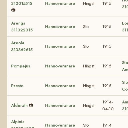
310015515
Hannoveranare
Hingst
1915
31
📷
Arenga
Lo
Hannoveranare
Sto
1915
311022015
31
Areola
Hannoveranare
Sto
1915
310362615
Sto
Pompejus
Hannoveranare
Hingst
1915
An
Sto
Presto
Hannoveranare
Hingst
1915
Co
1914-
Am
Alderath
📷
Hannoveranare
Hingst
04-10
31
Alpinia
Hannoveranare
Sto
1914