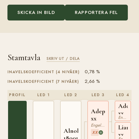
SKICKA IN BILD
RAPPORTERA FEL
Stamtavla
SKRIV UT / DELA
0,78 %
INAVELSKOEFFICIENT (4 NIVÅER)
2,66 %
INAVELSKOEFFICIENT (7 NIVÅER)
PROFIL
LED 1
LED 2
LED 3
LED 4
Adonis
Adeptus
xx
xx
Engelskt Fullblod
Engelskt Fullblod
Liane
Alnok
XX
xx
180019588
Engelskt Fullblod