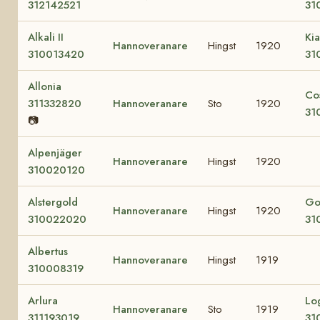
312142521
31
Alkali II
Kia
Hannoveranare
Hingst
1920
310013420
31
Allonia
Co
311332820
Hannoveranare
Sto
1920
31
📷
Alpenjäger
Hannoveranare
Hingst
1920
310020120
Alstergold
Go
Hannoveranare
Hingst
1920
310022020
31
Albertus
Hannoveranare
Hingst
1919
310008319
Arlura
Lo
Hannoveranare
Sto
1919
311193019
31