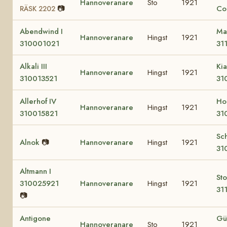
Hannoveranare
Sto
1921
📷
Co
RÄSK 2202
Abendwind I
Ma
Hannoveranare
Hingst
1921
310001021
31
Alkali III
Kia
Hannoveranare
Hingst
1921
310013521
31
Allerhof IV
Hod
Hannoveranare
Hingst
1921
310015821
31
Sc
Alnok
📷
Hannoveranare
Hingst
1921
31
Altmann I
Sto
310025921
Hannoveranare
Hingst
1921
31
📷
Antigone
Gü
Hannoveranare
Sto
1921