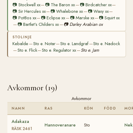
📷
Stockwell xx
📷
The Baron xx
📷
Birdcatcher xx
—
—
—
📷
Sir Hercules xx
📷
Whalebone xx
📷
Waxy xx
—
—
—
📷
Pot8os xx
📷
Eclipse xx
📷
Marske xx
📷
Squirt xx
—
—
—
📷
Bartlet's Childers xx
📷
Darley Arabian ox
—
—
STOLINJE
Kebalde
Sto e. Notar
Sto e. Landgraf
Sto e. Nadock
—
—
—
Sto e. Flick
Sto e. Regulator xx
Sto e. Jam
—
—
—
Avkommor (19)
Avkommor
NAMN
RAS
KÖN
FÖDD
MO
Adakaza
Hannoveranare
Sto
Nek
RÄSK 2461