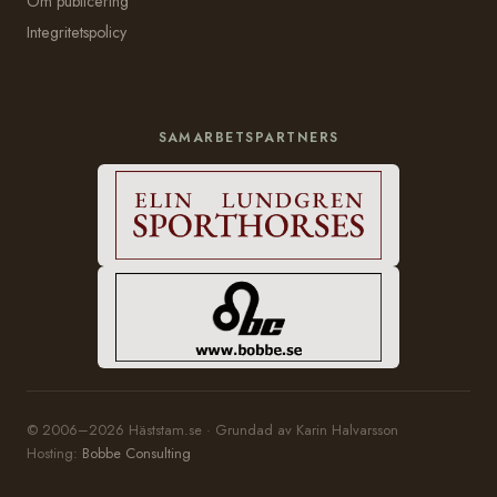
Om publicering
Integritetspolicy
SAMARBETSPARTNERS
© 2006–2026 Häststam.se · Grundad av Karin Halvarsson
Hosting:
Bobbe Consulting