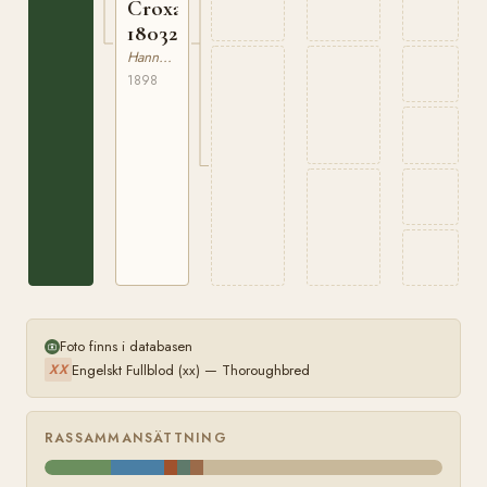
Croxane
180323798
Hannoveranare
1898
Foto finns i databasen
Engelskt Fullblod (xx) — Thoroughbred
XX
RASSAMMANSÄTTNING