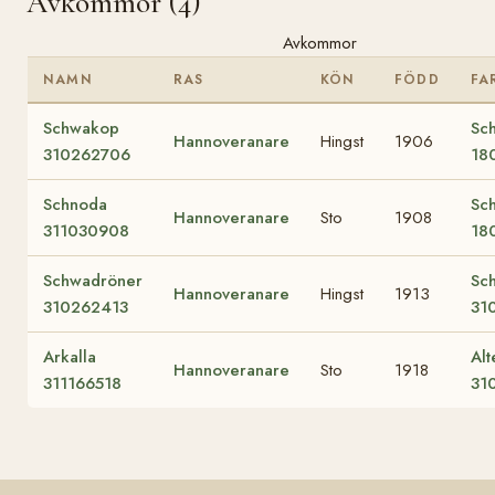
Avkommor (4)
Avkommor
NAMN
RAS
KÖN
FÖDD
FA
Schwakop
Sc
Hannoveranare
Hingst
1906
310262706
18
Schnoda
Sc
Hannoveranare
Sto
1908
311030908
18
Schwadröner
Sc
Hannoveranare
Hingst
1913
310262413
31
Arkalla
Alt
Hannoveranare
Sto
1918
311166518
31