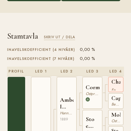
Stamtavla
SKRIV UT / DELA
0,00 %
INAVELSKOEFFICIENT (4 NIVÅER)
0,00 %
INAVELSKOEFFICIENT (7 NIVÅER)
PROFIL
LED 1
LED 2
LED 3
LED 4
Chaman
Cormoran
xx
Engelskt Fullblod
Ostpreussare
Capra
Ambos
Beberbeck
I
180029089
Hannoveranare
Moltke
Sto
1889
Ostpreussare
e.
Sto