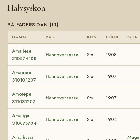
Halvsyskon
PÅ FADERSIDAN (11)
NAMN
RAS
KÖN
FÖDD
MOR
Amaliese
Hannoveranare
Sto
1908
310874108
Amapara
Hannoveranare
Sto
1907
310101207
Amotepe
Hannoveranare
Sto
1907
311031207
Amaliga
Hannoveranare
Sto
1904
310875704
Amathusia
Magnh