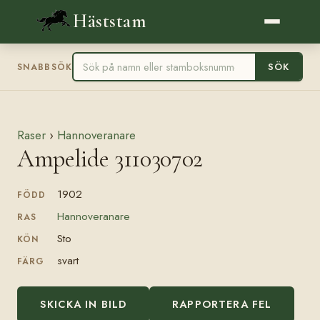
Häststam
SÖK
SNABBSÖK
Raser
›
Hannoveranare
Ampelide 311030702
1902
FÖDD
Hannoveranare
RAS
Sto
KÖN
svart
FÄRG
SKICKA IN BILD
RAPPORTERA FEL