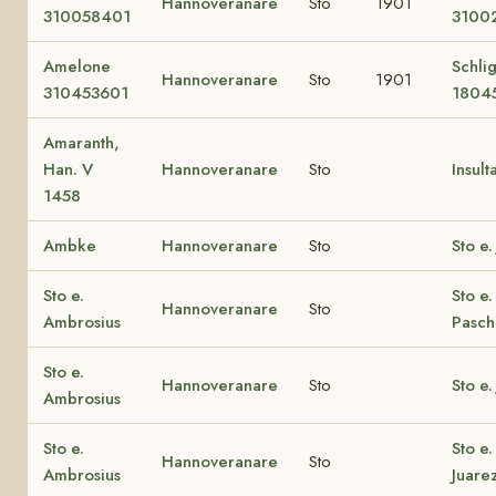
Hannoveranare
Sto
1901
310058401
3100
Amelone
Schli
Hannoveranare
Sto
1901
310453601
1804
Amaranth,
Han. V
Hannoveranare
Sto
Insult
1458
Ambke
Hannoveranare
Sto
Sto e.
Sto e.
Sto e.
Hannoveranare
Sto
Ambrosius
Pascha
Sto e.
Hannoveranare
Sto
Sto e.
Ambrosius
Sto e.
Sto e.
Hannoveranare
Sto
Ambrosius
Juare