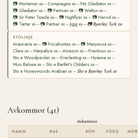
📷
Mortemer xx
Compiegne xx
Fitz Gladiator xx
—
—
—
📷
Gladiator xx
📷
Partisan xx
📷
Walton xx
—
—
—
📷
Sir Peter Teazle xx
📷
Highflyer xx
📷
Herod xx
—
—
—
📷
Tartar xx
📷
Partner xx
Jigg xx
📷
Byerley Turk ox
—
—
—
STOLINJE
Araucaria xx
📷
Pocahontas xx
📷
Marpessa xx
—
—
—
Clare xx
Harpalice xx
Amazon xx
Fractious xx
—
—
—
—
Sto e Woodpecker xx
Everlasting xx
Hyaena xx
—
—
—
Miss Belsea xx
Sto e Bartlet's Childers xx
—
—
Sto e Honeywoods Arabian xx
Sto e Byerley Turk xx
—
Avkommor (41)
Avkommor
NAMN
RAS
KÖN
FÖDD
MOR