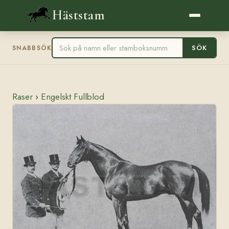
Häststam
SÖK
SNABBSÖK
Raser
›
Engelskt Fullblod