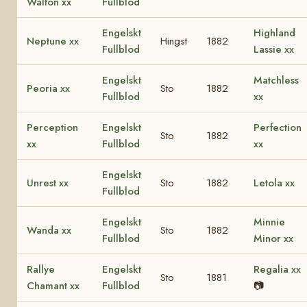
Walton xx
Fullblod
Engelskt
Highland
Neptune xx
Hingst
1882
Fullblod
Lassie xx
Engelskt
Matchless
Peoria xx
Sto
1882
Fullblod
xx
Perception
Engelskt
Perfection
Sto
1882
xx
Fullblod
xx
Engelskt
Unrest xx
Sto
1882
Letola xx
Fullblod
Engelskt
Minnie
Wanda xx
Sto
1882
Fullblod
Minor xx
Rallye
Engelskt
Regalia xx
Sto
1881
Chamant xx
Fullblod
📷