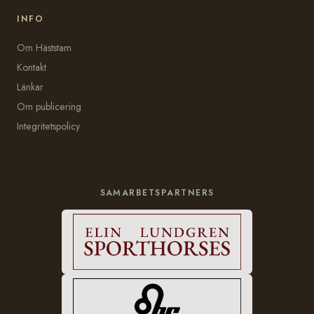
INFO
Om Häststam
Kontakt
Länkar
Om publicering
Integritetspolicy
SAMARBETSPARTNERS