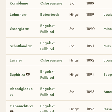
Kornblume
Ostpreussare
Sto
1889
Lehnsherr
Beberbeck
Hingst
1889
Loui
Engelskt
Georgia xx
Sto
1890
Mina
Fullblod
Engelskt
Schottland xx
Sto
1891
Miss
Fullblod
Lavater
Ostpreussare
Hingst
1892
Loui
Engelskt
Saphir xx
📷
Hingst
1894
Sapp
Fullblod
Abendglocke
Engelskt
Sto
1895
Auto
xx
Fullblod
Habenichts xx
Engelskt
Hingst
1895
Hase
📷
Fullblod