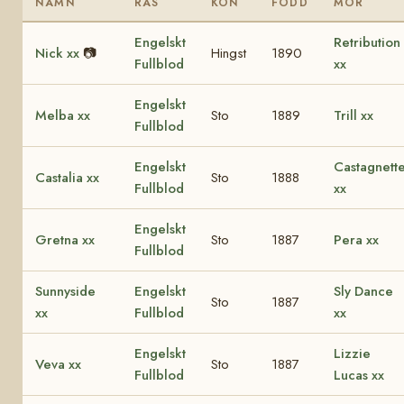
NAMN
RAS
KÖN
FÖDD
MOR
Engelskt
Retribution
Nick xx
📷
Hingst
1890
Fullblod
xx
Engelskt
Melba xx
Sto
1889
Trill xx
Fullblod
Engelskt
Castagnett
Castalia xx
Sto
1888
Fullblod
xx
Engelskt
Gretna xx
Sto
1887
Pera xx
Fullblod
Sunnyside
Engelskt
Sly Dance
Sto
1887
xx
Fullblod
xx
Engelskt
Lizzie
Veva xx
Sto
1887
Fullblod
Lucas xx