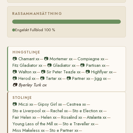
RASSAMMANSÄTTNING
Engelskt Fullblod 100 %
HINGSTLINJE
📷
Chamant xx
📷
Mortemer xx
Compiegne xx
—
—
—
Fitz Gladiator xx
📷
Gladiator xx
📷
Partisan xx
—
—
—
📷
Walton xx
📷
Sir Peter Teazle xx
📷
Highflyer xx
—
—
—
📷
Herod xx
📷
Tartar xx
📷
Partner xx
Jigg xx
—
—
—
—
📷
Byerley Turk ox
STOLINJE
📷
Miczi xx
Gipsy Girl xx
Cestrea xx
—
—
—
Sto e Liverpool xx
Rachel xx
Sto e Election xx
—
—
—
Fair Helen xx
Helen xx
Rosalind xx
Atalanta xx
—
—
—
—
Young Lass of the Mill xx
Sto e Traveller xx
—
—
Miss Makeless xx
Sto e Partner xx
—
—