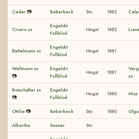
Ceder
📷
Beberbeck
Sto
1882
Calp
Engelskt
Cicero xx
Hingst
1882
Lian
Fullblod
Engelskt
Bettelmann xx
Hingst
1881
Fullblod
Weltmann xx
Engelskt
Verg
Hingst
1881
📷
Fullblod
xx
Botschafter xx
Engelskt
Hingst
1880
Miss
📷
Fullblod
Ottilie
📷
Beberbeck
Sto
1880
Olga
Albertha
Senner
Sto