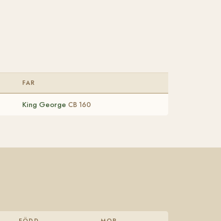
FAR
King George
CB 160
FÖDD
MOR