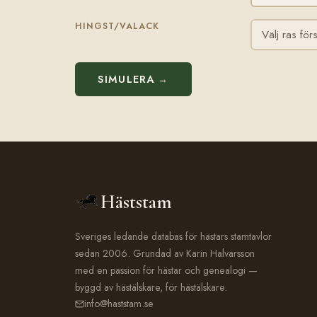
HINGST/VALACK
SIMULERA →
Häststam
Sveriges ledande databas för hästars stamtavlor
sedan 2006. Grundad av Karin Halvarsson
med en passion för hästar och genealogi —
byggd av hästälskare, för hästälskare.
info@haststam.se