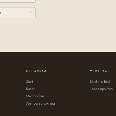
UTFORSKA
VERKTYG
Start
Skicka in häst
Raser
Ladda upp foto
Stamböcker
Avancerad sökning