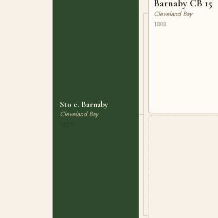
Barnaby CB 15
Cleveland Bay
1808
Sto e. Barnaby
Cleveland Bay
182?