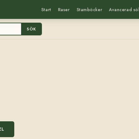
Start
Raser
Stamböcker
Avancerad sö
SÖK
EL