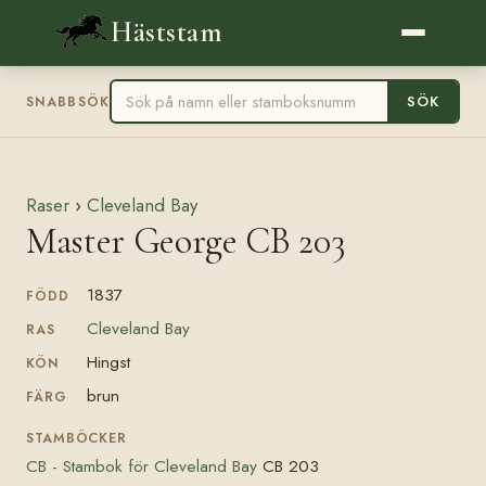
Häststam
SÖK
SNABBSÖK
Raser
›
Cleveland Bay
Master George CB 203
1837
FÖDD
Cleveland Bay
RAS
Hingst
KÖN
brun
FÄRG
STAMBÖCKER
CB - Stambok för Cleveland Bay
CB 203