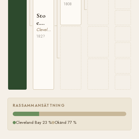
1808
Sto
e.
Barnaby
Cleveland Bay
182?
RASSAMMANSÄTTNING
Cleveland Bay 23 %
Okänd 77 %