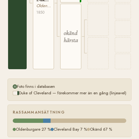
of
Oldenburgare
Cleveland
1850
okänd
härstamning
Foto finns i databasen
Duke of Cleveland — förekommer mer än en gång (linjeavel)
RASSAMMANSÄTTNING
Oldenburgare 27 %
Cleveland Bay 7 %
Okänd 67 %