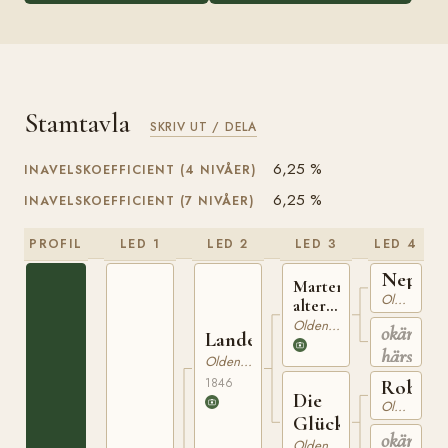
Stamtavla
SKRIV UT / DELA
6,25 %
INAVELSKOEFFICIENT (4 NIVÅER)
6,25 %
INAVELSKOEFFICIENT (7 NIVÅER)
PROFIL
LED 1
LED 2
LED 3
LED 4
Neptun
Martens
Oldenburgare
alter
Hengst
Oldenburgare
okänd
Landessohn
härstam
Oldenburgare
1846
Robust
Die
Oldenburgare
Glückliche
okänd
Oldenburgare