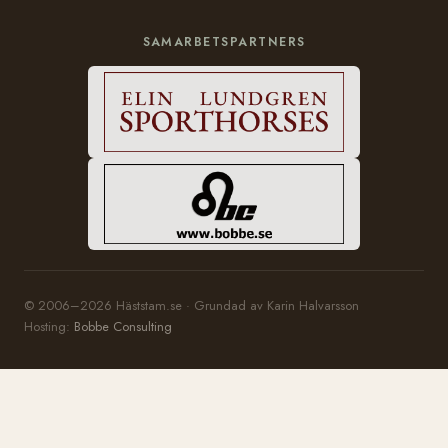
SAMARBETSPARTNERS
© 2006–2026 Häststam.se · Grundad av Karin Halvarsson
Hosting:
Bobbe Consulting