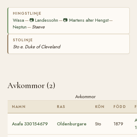
HINGSTLINJE
Wasa
📷
Landessohn
📷
Martens alter Hengst
—
—
—
Neptun
Staeve
—
STOLINJE
Sto e. Duke of Cleveland
Avkommor (2)
Avkommor
NAMN
RAS
KÖN
FÖDD
A
Asafa 330154679
Oldenburgare
Sto
1879