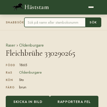
Häststam
SÖK
SNABBSÖK
Raser
›
Oldenburgare
Fleichbrühe 330290265
1865
FÖDD
Oldenburgare
RAS
Sto
KÖN
brun
FÄRG
SKICKA IN BILD
RAPPORTERA FEL