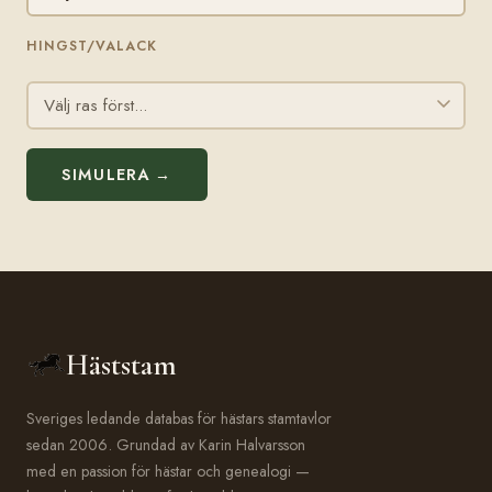
HINGST/VALACK
SIMULERA →
Häststam
Sveriges ledande databas för hästars stamtavlor
sedan 2006. Grundad av Karin Halvarsson
med en passion för hästar och genealogi —