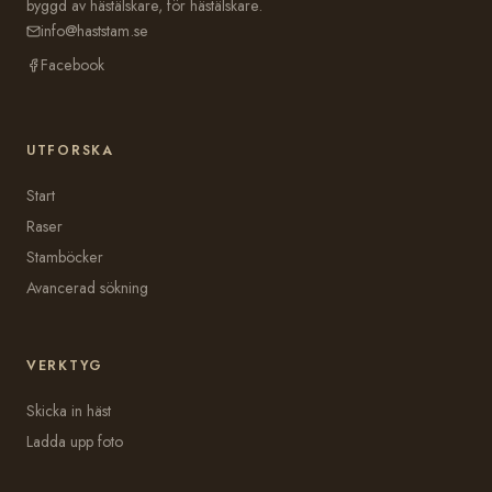
byggd av hästälskare, för hästälskare.
info@haststam.se
Facebook
UTFORSKA
Start
Raser
Stamböcker
Avancerad sökning
VERKTYG
Skicka in häst
Ladda upp foto