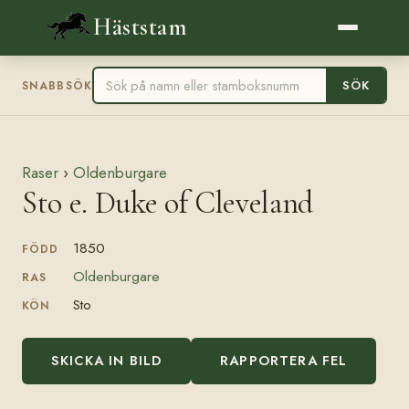
Häststam
SÖK
SNABBSÖK
Raser
›
Oldenburgare
Sto e. Duke of Cleveland
1850
FÖDD
Oldenburgare
RAS
Sto
KÖN
SKICKA IN BILD
RAPPORTERA FEL