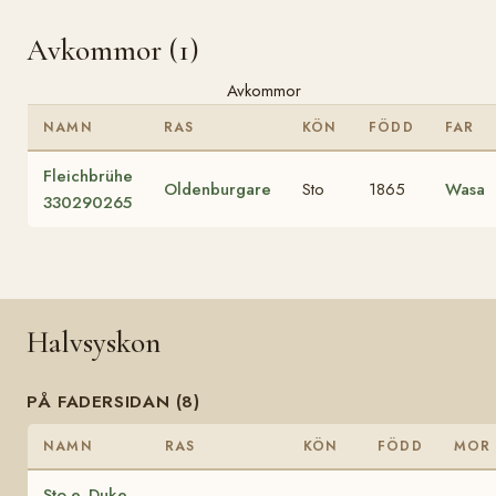
Avkommor (1)
Avkommor
NAMN
RAS
KÖN
FÖDD
FAR
Fleichbrühe
Oldenburgare
Sto
1865
Wasa
330290265
Halvsyskon
PÅ FADERSIDAN (8)
NAMN
RAS
KÖN
FÖDD
MOR
Sto e. Duke