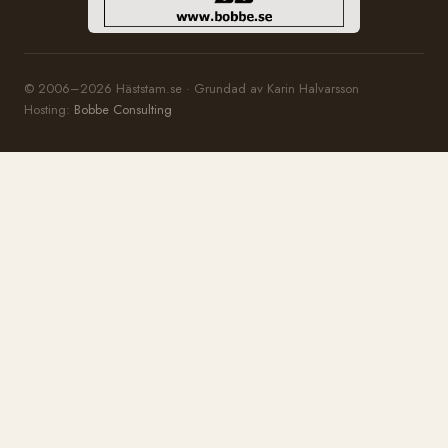
© 2006–2026 Häststam.se · Grundad av Karin Halvarsson
Hosting:
Bobbe Consulting