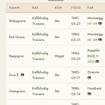
NAMN
RAS
KÖN
FÖDD
FAR
Kallblodig
1981-
Ministegg
Bobygreia
Sto
Travare
05-27
📷
NT 69
Kallblodig
1983-
Ministegg
Kid Greia
Sto
Travare
05-31
📷
NT 69
Rappfot
Kallblodig
1984-
Rappgrei
Hingst
(NO)
N
Travare
05-27
📷
2213
Kallblodig
1985-
Greivin
Eiva E.
📷
Sto
Travare
05-17
📷
Kallblodig
1986-
Hambest
Hamgreia
Sto
Travare
05-14
📷
1987-