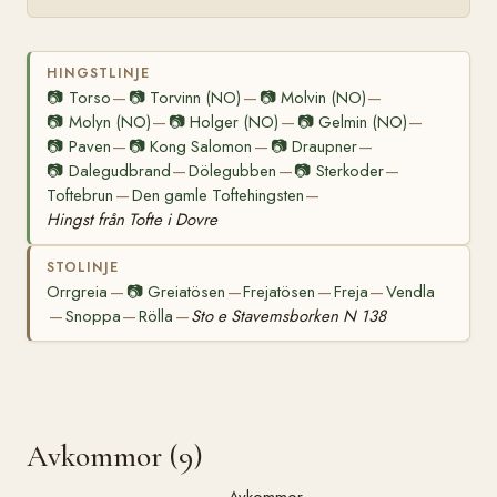
HINGSTLINJE
📷
Torso
📷
Torvinn (NO)
📷
Molvin (NO)
—
—
—
📷
Molyn (NO)
📷
Holger (NO)
📷
Gelmin (NO)
—
—
—
📷
Paven
📷
Kong Salomon
📷
Draupner
—
—
—
📷
Dalegudbrand
Dölegubben
📷
Sterkoder
—
—
—
Toftebrun
Den gamle Toftehingsten
—
—
Hingst från Tofte i Dovre
STOLINJE
Orrgreia
📷
Greiatösen
Frejatösen
Freja
Vendla
—
—
—
—
Snoppa
Rölla
Sto e Stavemsborken N 138
—
—
—
Avkommor (9)
Avkommor