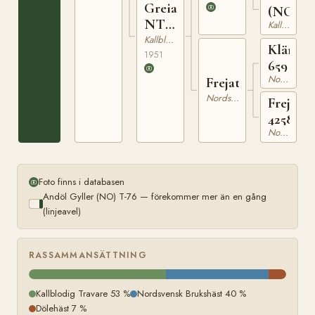
Greiatösen
(NO)
NT
Kallblodig Travare
45
Kallblodig Travare
Kläm
1951
659
Nordsvensk Brukshäst
Frejatösen
Nordsvensk Brukshäst
Freja
4258
Nordsvensk Brukshäst
Foto finns i databasen
Andöl Gyller (NO) T-76 — förekommer mer än en gång
(linjeavel)
RASSAMMANSÄTTNING
Kallblodig Travare 53 %
Nordsvensk Brukshäst 40 %
Dölehäst 7 %