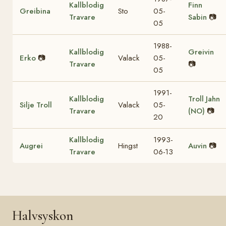
Kallblodig
Finn
Greibina
Sto
05-
Travare
Sabin
📷
05
1988-
Kallblodig
Greivin
Erko
📷
Valack
05-
Travare
📷
05
1991-
Kallblodig
Troll Jahn
Silje Troll
Valack
05-
Travare
(NO)
📷
20
Kallblodig
1993-
Augrei
Hingst
Auvin
📷
Travare
06-13
Halvsyskon