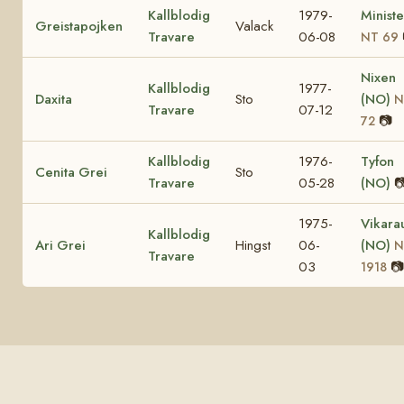
Kallblodig
1979-
Minist
Greistapojken
Valack
Travare
06-08
NT 69
Nixen
Kallblodig
1977-
Daxita
Sto
(NO)
N
Travare
07-12
📷
72
Kallblodig
1976-
Tyfon
Cenita Grei
Sto
Travare
05-28
(NO)

1975-
Vikara
Kallblodig
Ari Grei
Hingst
06-
(NO)
N
Travare
03
📷
1918