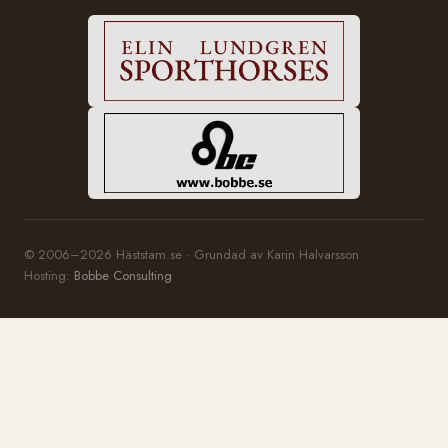
© 2006–2026 Häststam.se · Grundad av Karin Halvarsson
Hosting:
Bobbe Consulting