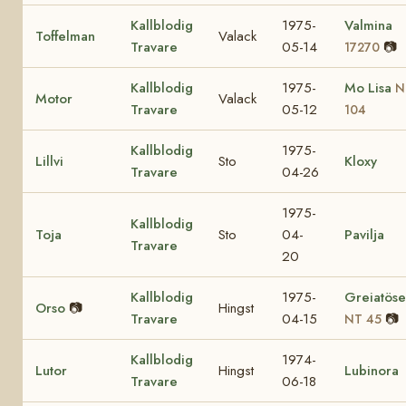
Kallblodig
1975-
Valmina
Toffelman
Valack
Travare
05-14
📷
17270
Kallblodig
1975-
Mo Lisa
N
Motor
Valack
Travare
05-12
104
Kallblodig
1975-
Lillvi
Sto
Kloxy
Travare
04-26
1975-
Kallblodig
Toja
Sto
04-
Pavilja
Travare
20
Kallblodig
1975-
Greiatös
Orso
📷
Hingst
Travare
04-15
📷
NT 45
Kallblodig
1974-
Lutor
Hingst
Lubinora
Travare
06-18