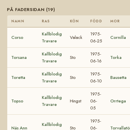
PÅ FADERSIDAN (19)
NAMN
RAS
KÖN
FÖDD
MOR
Kallblodig
1975-
Corso
Valack
Cornilla
Travare
06-25
Kallblodig
1975-
Torsana
Sto
Torka
Travare
06-16
Kallblodig
1975-
Toretta
Sto
Bausetta
Travare
06-10
1975-
Kallblodig
Topso
Hingst
06-
Orrtega
Travare
05
1975-
Kallblodig
Näs Ann
Sto
06-
Torvallat