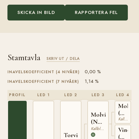
SKICKA IN BILD
RAPPORTERA FEL
Stamtavla
SKRIV UT / DELA
0,00 %
INAVELSKOEFFICIENT (4 NIVÅER)
1,14 %
INAVELSKOEFFICIENT (7 NIVÅER)
PROFIL
LED 1
LED 2
LED 3
LED 4
Molyn
(NO)
Molvin
Kallblodig Travare
T-
(NO)
150
T-191
Kallblodig Travare
Vinoga
Torvinn
(NO)