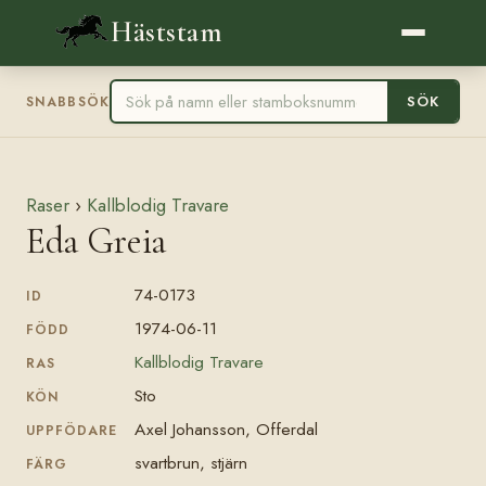
Häststam
SÖK
SNABBSÖK
Raser
›
Kallblodig Travare
Eda Greia
74-0173
ID
1974-06-11
FÖDD
Kallblodig Travare
RAS
Sto
KÖN
Axel Johansson, Offerdal
UPPFÖDARE
svartbrun, stjärn
FÄRG