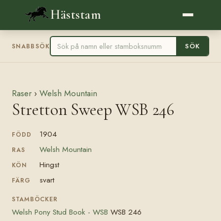
Häststam
SÖK
SNABBSÖK
Raser
›
Welsh Mountain
Stretton Sweep WSB 246
1904
FÖDD
Welsh Mountain
RAS
Hingst
KÖN
svart
FÄRG
STAMBÖCKER
Welsh Pony Stud Book - WSB
WSB 246