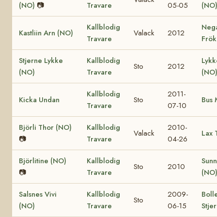
(NO)
📷
Travare
05-05
(NO
Kallblodig
Neg
Kastliin Arn (NO)
Valack
2012
Travare
Frök
Stjerne Lykke
Kallblodig
Lykk
Sto
2012
(NO)
Travare
(NO
Kallblodig
2011-
Kicka Undan
Sto
Bus 
Travare
07-10
Björli Thor (NO)
Kallblodig
2010-
Valack
Lax 
📷
Travare
04-26
Björlitine (NO)
Kallblodig
Sunn
Sto
2010
📷
Travare
(NO
Salsnes Vivi
Kallblodig
2009-
Boll
Sto
(NO)
Travare
06-15
Stje