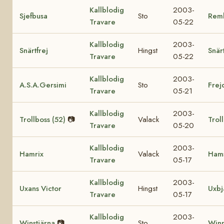
Kallblodig
2003-
Sjefbusa
Sto
Rem
Travare
05-22
Kallblodig
2003-
Snärtfrej
Hingst
Snär
Travare
05-22
Kallblodig
2003-
A.S.A.Gersimi
Sto
Frej
Travare
05-21
Kallblodig
2003-
Trollboss (52)
📷
Valack
Troll
Travare
05-20
Kallblodig
2003-
Hamrix
Valack
Hams
Travare
05-17
Kallblodig
2003-
Uxans Victor
Hingst
Uxbj
Travare
05-17
Kallblodig
2003-
Winstjärna
📷
Sto
Winn