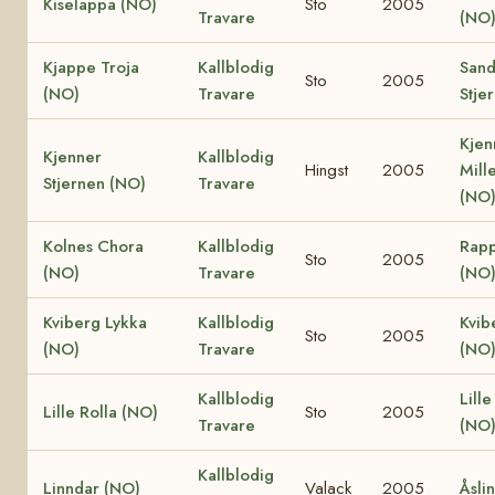
Kiselappa (NO)
Sto
2005
Travare
(NO
Kjappe Troja
Kallblodig
Sand
Sto
2005
(NO)
Travare
Stje
Kjen
Kjenner
Kallblodig
Hingst
2005
Mill
Stjernen (NO)
Travare
(NO
Kolnes Chora
Kallblodig
Rapp
Sto
2005
(NO)
Travare
(NO
Kviberg Lykka
Kallblodig
Kvib
Sto
2005
(NO)
Travare
(NO
Kallblodig
Lille
Lille Rolla (NO)
Sto
2005
Travare
(NO
Kallblodig
Linndar (NO)
Valack
2005
Åsli