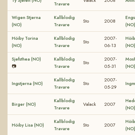
Ty Sjefen (NO)
Valack
2008
Anin
Travare
Wigen Stjerna
Kallblodig
Engs
Sto
2008
(NO)
Travare
(NO
Höiby Torina
Kallblodig
2007-
Höib
Sto
(NO)
Travare
06-13
(NO
Sjefsthea (NO)
Kallblodig
2007-
Mosh
Sto
📷
Travare
05-31
(NO
Kallblodig
2007-
Ingstjerna (NO)
Sto
Ingm
Travare
05-29
Kallblodig
Hed
Birger (NO)
Valack
2007
Travare
(NO
Kallblodig
Höi
Höiby Lisa (NO)
Sto
2007
Travare
(NO