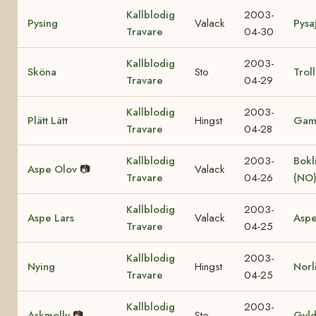
Kallblodig
2003-
Pysing
Valack
Pysa
Travare
04-30
Kallblodig
2003-
Sköna
Sto
Trol
Travare
04-29
Kallblodig
2003-
Plätt Lätt
Hingst
Gam
Travare
04-28
Kallblodig
2003-
Bokl
Aspe Olov
📷
Valack
Travare
04-26
(NO
Kallblodig
2003-
Aspe Lars
Valack
Aspe
Travare
04-25
Kallblodig
2003-
Nying
Hingst
Norl
Travare
04-25
Kallblodig
2003-
Askmolly
📷
Sto
Gyld