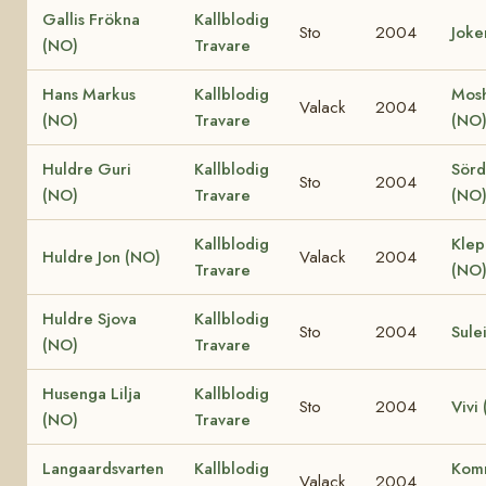
Gallis Frökna
Kallblodig
Sto
2004
Joke
(NO)
Travare
Hans Markus
Kallblodig
Mosh
Valack
2004
(NO)
Travare
(NO
Huldre Guri
Kallblodig
Sörd
Sto
2004
(NO)
Travare
(NO
Kallblodig
Kle
Huldre Jon (NO)
Valack
2004
Travare
(NO
Huldre Sjova
Kallblodig
Sto
2004
Sule
(NO)
Travare
Husenga Lilja
Kallblodig
Sto
2004
Vivi
(NO)
Travare
Langaardsvarten
Kallblodig
Komn
Valack
2004