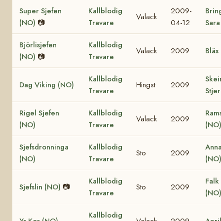
Super Sjefen
Kallblodig
2009-
Brin
Valack
(NO)
📷
Travare
04-12
Sara
Björlisjefen
Kallblodig
Valack
2009
Bläs
(NO)
📷
Travare
Kallblodig
Ske
Dag Viking (NO)
Hingst
2009
Travare
Stje
Rigel Sjefen
Kallblodig
Rams
Valack
2009
(NO)
Travare
(NO
Sjefsdronninga
Kallblodig
Anna
Sto
2009
(NO)
Travare
(NO
Kallblodig
Falk 
Sjefslin (NO)
📷
Sto
2009
Travare
(NO
Kallblodig
Yr Kos (NO)
Valack
2009
Apri