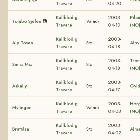
Travare
04-20
Kallblodig
2003-
Pila
Tombo Sjefen
📷
Valack
Travare
04-19
(NO
Kallblodig
2003-
Alp Tösen
Sto
Alpv
Travare
04-18
Kallblodig
2003-
Tron
Smiss Mia
Sto
Travare
04-18
(NO
Kallblodig
2003-
Askally
Sto
Gyl
Travare
04-17
Kallblodig
2003-
Hor
Mylingen
Valack
Travare
04-08
(NO
Kallblodig
2003-
Brattåsa
Sto
Alm
Travare
04-02