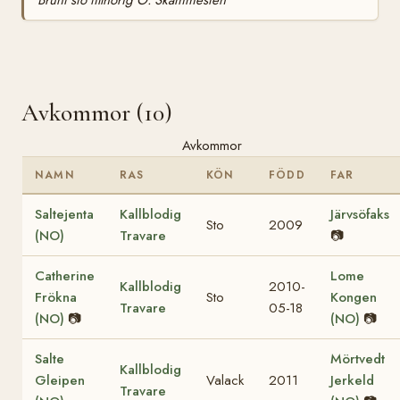
Brunt sto tillhörig O. Skammesten
Avkommor (10)
Avkommor
NAMN
RAS
KÖN
FÖDD
FAR
Saltejenta
Kallblodig
Järvsöfaks
Sto
2009
(NO)
Travare
📷
Catherine
Lome
Kallblodig
2010-
Frökna
Sto
Kongen
Travare
05-18
(NO)
📷
(NO)
📷
Salte
Mörtvedt
Kallblodig
Gleipen
Valack
2011
Jerkeld
Travare