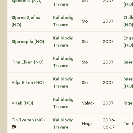
Sjefsseira (NO)
Sto
2007
Travare
(NO
Stjerne Sjefina
Kallblodig
Gul
Sto
2007
(NO)
Travare
(NO
Kallblodig
Engs
Stjernepila (NO)
Sto
2007
Travare
(NO
Kallblodig
Tina Elken (NO)
Sto
2007
Sner
Travare
Kallblodig
Sner
Vilja Elken (NO)
Sto
2007
Travare
(NO
Kallblodig
Virak (NO)
Valack
2007
Rige
Travare
Tin Tveiten (NO)
Kallblodig
2006-
Hingst
Tun 
📷
Travare
06-07