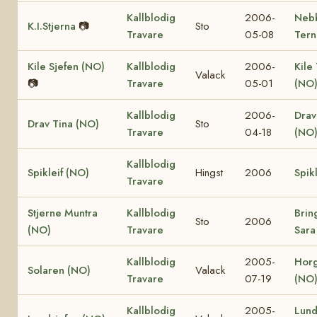
Kallblodig
2006-
Neb
K.I.Stjerna
📷
Sto
Travare
05-08
Tern
Kile Sjefen (NO)
Kallblodig
2006-
Kile
Valack
📷
Travare
05-01
(NO
Kallblodig
2006-
Drav
Drav Tina (NO)
Sto
Travare
04-18
(NO
Kallblodig
Spikleif (NO)
Hingst
2006
Spik
Travare
Stjerne Muntra
Kallblodig
Brin
Sto
2006
(NO)
Travare
Sara
Kallblodig
2005-
Horg
Solaren (NO)
Valack
Travare
07-19
(NO
Kallblodig
2005-
Lund