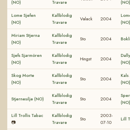
(NO)
Travare
(NO
Lome Sjefen
Kallblodig
Lome
Valack
2004
(NO)
Travare
(NO
Miriam Stjerna
Kallblodig
Sto
2004
Bokl
(NO)
Travare
Sjefs Sjarmören
Kallblodig
Dally
Hingst
2004
(NO)
Travare
(NO
Skog Morte
Kallblodig
Kals
Sto
2004
(NO)
Travare
(NO
Kallblodig
Sper
Stjernesilje (NO)
Sto
2004
Travare
(NO
Lill Trollis Tabac
Kallblodig
2003-
Sto
Lill 
📷
Travare
07-10