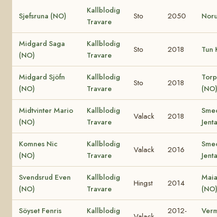
Kallblodig
Sjefsruna (NO)
Sto
2050
Noru
Travare
Midgard Saga
Kallblodig
Sto
2018
Tun 
(NO)
Travare
Midgard Sjöfn
Kallblodig
Torp
Sto
2018
(NO)
Travare
(NO
Midtvinter Mario
Kallblodig
Sme
Valack
2018
(NO)
Travare
Jent
Komnes Nic
Kallblodig
Sme
Valack
2016
(NO)
Travare
Jent
Svendsrud Even
Kallblodig
Maia
Hingst
2014
(NO)
Travare
(NO
Söyset Fenris
Kallblodig
2012-
Ver
Valack