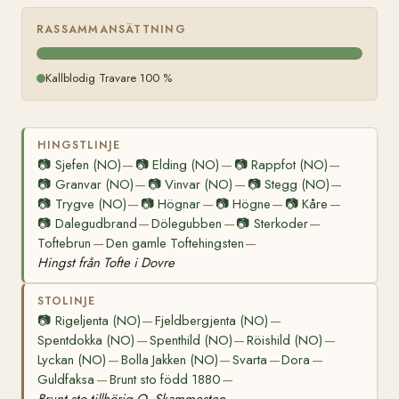
RASSAMMANSÄTTNING
Kallblodig Travare 100 %
HINGSTLINJE
📷
Sjefen (NO)
📷
Elding (NO)
📷
Rappfot (NO)
—
—
—
📷
Granvar (NO)
📷
Vinvar (NO)
📷
Stegg (NO)
—
—
—
📷
Trygve (NO)
📷
Högnar
📷
Högne
📷
Kåre
—
—
—
—
📷
Dalegudbrand
Dölegubben
📷
Sterkoder
—
—
—
Toftebrun
Den gamle Toftehingsten
—
—
Hingst från Tofte i Dovre
STOLINJE
📷
Rigeljenta (NO)
Fjeldbergjenta (NO)
—
—
Spentdokka (NO)
Spenthild (NO)
Röishild (NO)
—
—
—
Lyckan (NO)
Bolla Jakken (NO)
Svarta
Dora
—
—
—
—
Guldfaksa
Brunt sto född 1880
—
—