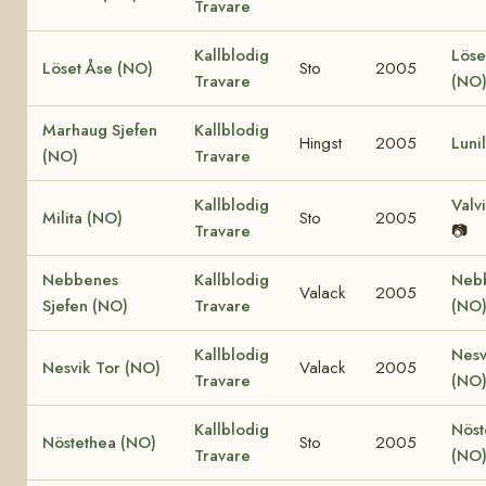
Travare
Kallblodig
Löse
Löset Åse (NO)
Sto
2005
Travare
(NO
Marhaug Sjefen
Kallblodig
Hingst
2005
Luni
(NO)
Travare
Kallblodig
Valv
Milita (NO)
Sto
2005
Travare
📷
Nebbenes
Kallblodig
Nebb
Valack
2005
Sjefen (NO)
Travare
(NO
Kallblodig
Nesv
Nesvik Tor (NO)
Valack
2005
Travare
(NO
Kallblodig
Nöst
Nöstethea (NO)
Sto
2005
Travare
(NO