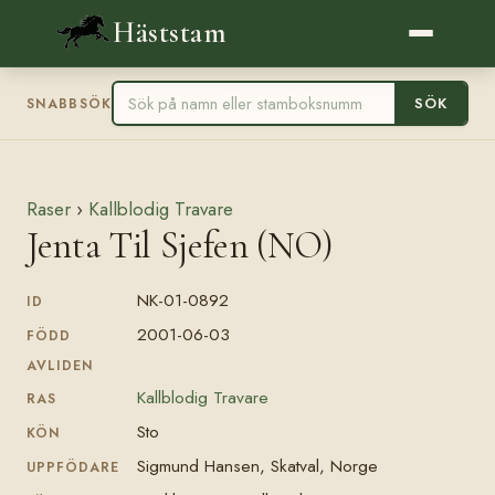
Häststam
SÖK
SNABBSÖK
Raser
›
Kallblodig Travare
Jenta Til Sjefen (NO)
NK-01-0892
ID
2001-06-03
FÖDD
AVLIDEN
Kallblodig Travare
RAS
Sto
KÖN
Sigmund Hansen, Skatval, Norge
UPPFÖDARE