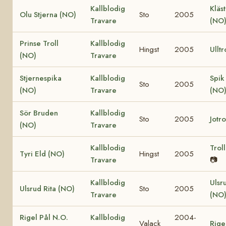
Kallblodig
Kläs
Olu Stjerna (NO)
Sto
2005
Travare
(NO
Prinse Troll
Kallblodig
Hingst
2005
Ullt
(NO)
Travare
Stjernespika
Kallblodig
Spik
Sto
2005
(NO)
Travare
(NO
Sör Bruden
Kallblodig
Sto
2005
Jotr
(NO)
Travare
Kallblodig
Trol
Tyri Eld (NO)
Hingst
2005
Travare
📷
Kallblodig
Ulsr
Ulsrud Rita (NO)
Sto
2005
Travare
(NO
Rigel Pål N.O.
Kallblodig
2004-
Valack
Rige