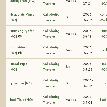
Lundsjefen (NO)
Valack
Travare
07-01
(NO
Nygaards Vinna
Kallblodig
2005-
Kong
Sto
(NO)
Travare
06-19
Wiol
Finnskog Sjefen
Kallblodig
2005-
Finn
Valack
(NO)
📷
Travare
06-18
(NO
Jeppeblesen
Kallblodig
2005-
Valack
Bjer
(NO)
📷
Travare
06-12
Findal Pippi
Kallblodig
2005-
Find
Sto
(NO)
Travare
05-26
(NO
Kallblodig
2005-
Spikduva (NO)
Sto
Spik
Travare
05-12
Kallblodig
2005-
Tuxi Titus (NO)
Valack
Tuxi
Travare
05-01