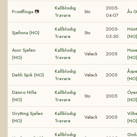
Kallblodig
2005-
Frostflinga
📷
Sto
Ås G
Travare
04-07
Kallblodig
2005-
Hönt
Sjefinna (NO)
Sto
Travare
03-30
(NO
Asor Sjefen
Kallblodig
Huse
Valack
2005
(NO)
Travare
(NO
Kallblodig
Åspe
Dehli Spik (NO)
Valack
2005
Travare
(NO
Dämro Nille
Kallblodig
Öyer
Sto
2005
(NO)
Travare
(NO
Grytting Sjefen
Kallblodig
Vilh
Valack
2005
(NO)
Travare
(NO
Kallblodig
Ginl