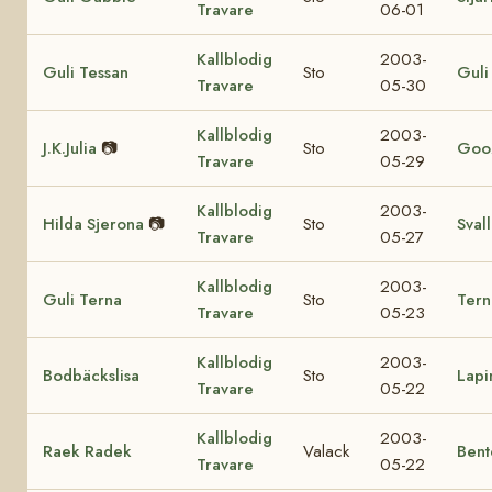
Travare
06-01
Kallblodig
2003-
Guli Tessan
Sto
Guli
Travare
05-30
Kallblodig
2003-
J.K.Julia
📷
Sto
Goo
Travare
05-29
Kallblodig
2003-
Hilda Sjerona
📷
Sto
Sval
Travare
05-27
Kallblodig
2003-
Guli Terna
Sto
Tern
Travare
05-23
Kallblodig
2003-
Bodbäckslisa
Sto
Lapi
Travare
05-22
Kallblodig
2003-
Raek Radek
Valack
Bent
Travare
05-22