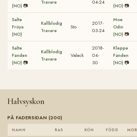
Travare
04-24
(NO)
📷
(NO)
📷
Salte
Moe
Kallblodig
2017-
Fröya
Sto
Odin
Travare
03-24
(NO)
(NO)
📷
Salte
2018-
Kleppe
Kallblodig
Fanden
Valack
04-
Fanden
Travare
(NO)
📷
30
(NO)
📷
Halvsyskon
PÅ FADERSIDAN (200)
NAMN
RAS
KÖN
FÖDD
MO