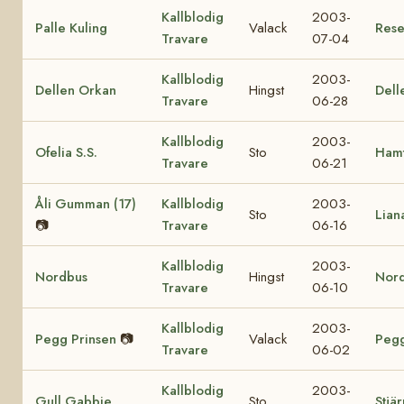
Kallblodig
2003-
Palle Kuling
Valack
Rese
Travare
07-04
Kallblodig
2003-
Dellen Orkan
Hingst
Dell
Travare
06-28
Kallblodig
2003-
Ofelia S.S.
Sto
Hamt
Travare
06-21
Åli Gumman (17)
Kallblodig
2003-
Sto
Lian
📷
Travare
06-16
Kallblodig
2003-
Nordbus
Hingst
Nord
Travare
06-10
Kallblodig
2003-
Pegg Prinsen
📷
Valack
Pegg
Travare
06-02
Kallblodig
2003-
Gull Gabbie
Sto
Stjä