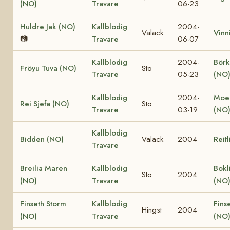
(NO)
Travare
06-23
Huldre Jak (NO)
Kallblodig
2004-
Valack
Vinn
📷
Travare
06-07
Kallblodig
2004-
Börk
Fröyu Tuva (NO)
Sto
Travare
05-23
(NO
Kallblodig
2004-
Moe
Rei Sjefa (NO)
Sto
Travare
03-19
(NO
Kallblodig
Bidden (NO)
Valack
2004
Reit
Travare
Breilia Maren
Kallblodig
Bokli
Sto
2004
(NO)
Travare
(NO
Finseth Storm
Kallblodig
Fins
Hingst
2004
(NO)
Travare
(NO