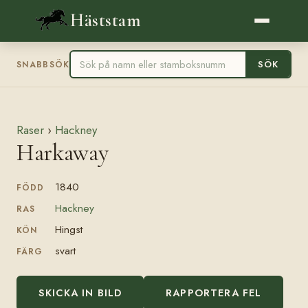
Häststam
SÖK
SNABBSÖK
Raser
›
Hackney
Harkaway
1840
FÖDD
Hackney
RAS
Hingst
KÖN
svart
FÄRG
SKICKA IN BILD
RAPPORTERA FEL