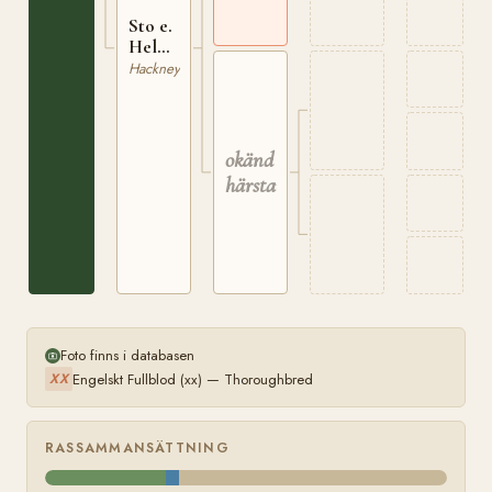
Sto e.
Helmswell
xx
Hackney
okänd
härstamning
Foto finns i databasen
Engelskt Fullblod (xx) — Thoroughbred
XX
RASSAMMANSÄTTNING