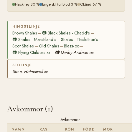
Hackney 30 %
Engelskt Fullblod 3 %
Okänd 67 %
HINGSTLINJE
Brown Shales
📷
Black Shales - Chadd's
—
—
📷
Shales - Marshland's
Shales - Thislethon's
—
—
Scot Shales
Old Shales
Blaze xx
—
—
—
📷
Flying Childers xx
📷
Darley Arabian ox
—
STOLINJE
Sto e. Helmswell xx
Avkommor (1)
Avkommor
NAMN
RAS
KÖN
FÖDD
MOR