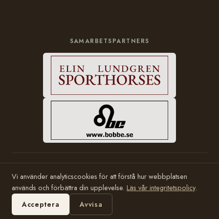
SAMARBETSPARTNERS
© 2006–2026 Häststam.se · Grundad av Karin Halvarsson
Vi använder analyticscookies för att förstå hur webbplatsen
Hosting:
Bobbe Consulting
används och förbättra din upplevelse.
Läs vår integritetspolicy
.
Acceptera
Avvisa