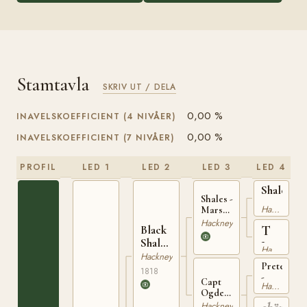
Stamtavla
SKRIV UT / DELA
0,00 %
INAVELSKOEFFICIENT (4 NIVÅER)
0,00 %
INAVELSKOEFFICIENT (7 NIVÅER)
PROFIL
LED 1
LED 2
LED 3
LED 4
Shales
Shales -
-
Hackney
Marshland's
Thisletho
HSB
Hackney
T
Black
434
Shales
Jenkins
Hackney
-
Hackney
Mare
Pretender
Chadd's
1818
-
Capt
Hackney
Wroots
Ogdens
HSB
Trotting
Hackney