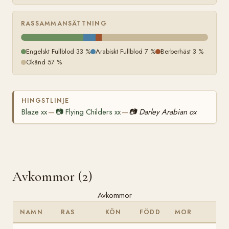
RASSAMMANSÄTTNING
Engelskt Fullblod 33 %
Arabiskt Fullblod 7 %
Berberhäst 3 %
Okänd 57 %
HINGSTLINJE
Blaze xx
📷
Flying Childers xx
📷
Darley Arabian ox
—
—
Avkommor (2)
Avkommor
NAMN
RAS
KÖN
FÖDD
MOR