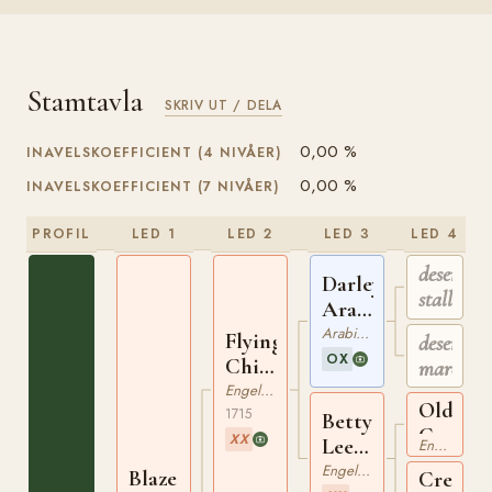
Stamtavla
SKRIV UT / DELA
0,00 %
INAVELSKOEFFICIENT (4 NIVÅER)
0,00 %
INAVELSKOEFFICIENT (7 NIVÅER)
PROFIL
LED 1
LED 2
LED 3
LED 4
desert
Darley
stallion
Arabian
ox
Arabiskt Fullblod
Flying
desert
OX
Childers
mare
xx
Engelskt Fullblod
Old
1715
Betty
Careles
XX
Leedes
Engelskt Fullblod
xx
xx
Engelskt Fullblod
Blaze
Cream