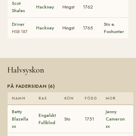
Scot
Hackney
Hingst
1762
Shales
Driver
Sto e.
Hackney
Hingst
1765
Foxhunter
HSB 187
Halvsyskon
PÅ FADERSIDAN (6)
NAMN
RAS
KÖN
FÖDD
MOR
Betty
Jenny
Engelskt
Blazella
Sto
1751
Cameron
Fullblod
xx
xx