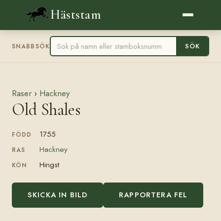
Häststam
SÖK
SNABBSÖK
Raser
›
Hackney
Old Shales
1755
FÖDD
Hackney
RAS
Hingst
KÖN
SKICKA IN BILD
RAPPORTERA FEL