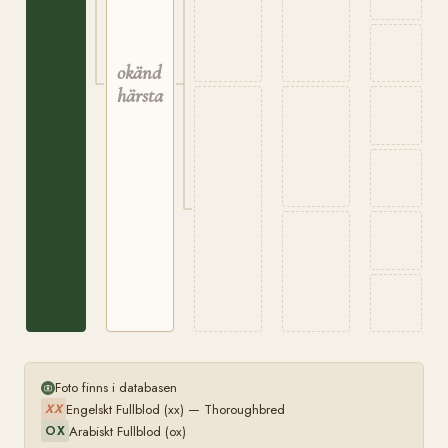
okänd
härstamning
Foto finns i databasen
Engelskt Fullblod (xx) — Thoroughbred
XX
Arabiskt Fullblod (ox)
OX