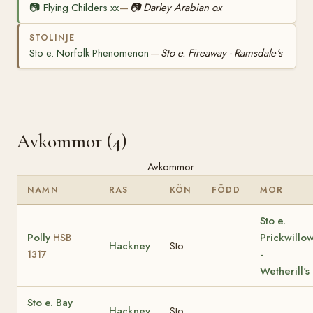
📷
Flying Childers xx
📷
Darley Arabian ox
—
STOLINJE
Sto e. Norfolk Phenomenon
Sto e. Fireaway - Ramsdale's
—
Avkommor (4)
Avkommor
NAMN
RAS
KÖN
FÖDD
MOR
Sto e.
Polly
Prickwillo
HSB
Hackney
Sto
-
1317
Wetherill's
Sto e. Bay
Hackney
Sto