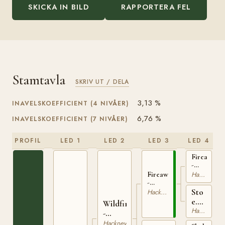
SKICKA IN BILD
RAPPORTERA FEL
Stamtavla
SKRIV UT / DELA
3,13 %
INAVELSKOEFFICIENT (4 NIVÅER)
6,76 %
INAVELSKOEFFICIENT (7 NIVÅER)
PROFIL
LED 1
LED 2
LED 3
LED 4
Fireaway
-
West's
Hackney
Fireaway
HSB
-
203
Burgess
Sto
Hackney
HSB
e.
Wildfire
208
Hackney
Skyscrap
-
xx
Ramsdale's
Hackney