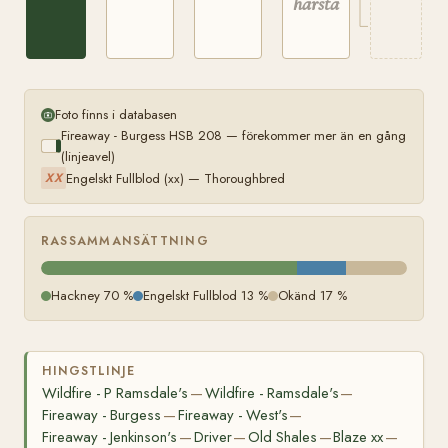
härstamning
Foto finns i databasen
Fireaway - Burgess HSB 208 — förekommer mer än en gång
(linjeavel)
Engelskt Fullblod (xx) — Thoroughbred
XX
RASSAMMANSÄTTNING
Hackney 70 %
Engelskt Fullblod 13 %
Okänd 17 %
HINGSTLINJE
Wildfire - P Ramsdale's
Wildfire - Ramsdale's
—
—
Fireaway - Burgess
Fireaway - West's
—
—
Fireaway - Jenkinson's
Driver
Old Shales
Blaze xx
—
—
—
—