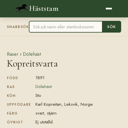
Häststam
SÖK
SNABBSÖK
Raser
›
Dölehäst
Kopreitsvarta
1891
FÖDD
Dölehäst
RAS
Sto
KÖN
Karl Kopreitan, Leksvik, Norge
UPPFÖDARE
svart, stjärn
FÄRG
Ej utställd.
ÖVRIGT