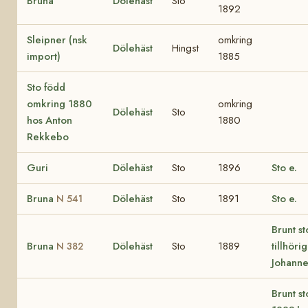
Bruna
Dölehäst
Sto
1892
Sleipner (nsk
omkring
Dölehäst
Hingst
import)
1885
Sto född
omkring 1880
omkring
Dölehäst
Sto
hos Anton
1880
Rekkebo
Guri
Dölehäst
Sto
1896
Sto e.
Bruna
Dölehäst
Sto
1891
Sto e.
N 541
Brunt st
Bruna
Dölehäst
Sto
1889
tillhörig
N 382
Johanne
Brunt s