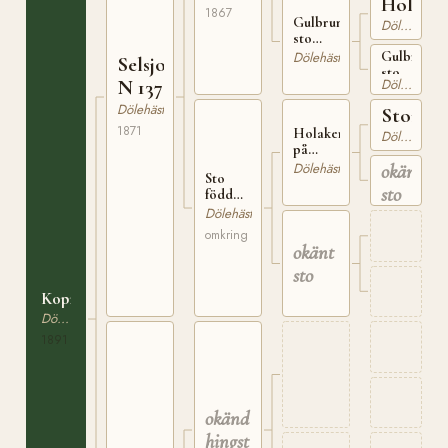
Holåker
Korsvoll
1867
Gulbrunt
Dölehäst
i
sto
Dovre;
född på
Gulbrunt
Dölehäst
av
Selsjordbrun
Ölstad
sto
gårdens
Dölehäst
N 137
omkring
av
gamla
1845
Vestlandsr
stam
Dölehäst
Storsva
1871
Holakersvarten
Dölehäst
på
Andvord
okänt
Dölehäst
Sto
sto
född
omkring
Dölehäst
1855 på
omkring
Selsjord
okänt
sto
Kopreitsvarta
Dölehäst
1891
okänd
hingst