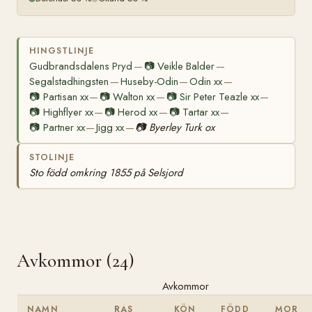
HINGSTLINJE
Gudbrandsdalens Pryd
📷
Veikle Balder
—
—
Segalstadhingsten
Huseby-Odin
Odin xx
—
—
—
📷
Partisan xx
📷
Walton xx
📷
Sir Peter Teazle xx
—
—
—
📷
Highflyer xx
📷
Herod xx
📷
Tartar xx
—
—
—
📷
Partner xx
Jigg xx
📷
Byerley Turk ox
—
—
STOLINJE
Sto född omkring 1855 på Selsjord
Avkommor (24)
Avkommor
NAMN
RAS
KÖN
FÖDD
MOR