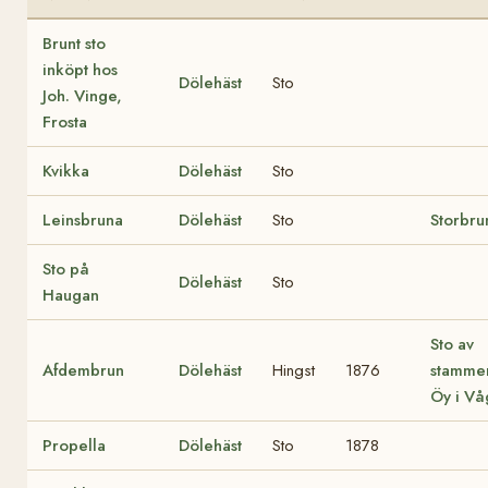
Brunt sto
inköpt hos
Dölehäst
Sto
Joh. Vinge,
Frosta
Kvikka
Dölehäst
Sto
Leinsbruna
Dölehäst
Sto
Storbru
Sto på
Dölehäst
Sto
Haugan
Sto av
Afdembrun
Dölehäst
Hingst
1876
stammen
Öy i Vå
Propella
Dölehäst
Sto
1878