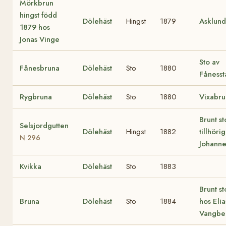
Mörkbrun
hingst född
Dölehäst
Hingst
1879
Asklun
1879 hos
Jonas Vinge
Sto av
Fånesbruna
Dölehäst
Sto
1880
Fåness
Rygbruna
Dölehäst
Sto
1880
Vixabru
Brunt st
Selsjordgutten
Dölehäst
Hingst
1882
tillhörig
N 296
Johanne
Kvikka
Dölehäst
Sto
1883
Brunt s
Bruna
Dölehäst
Sto
1884
hos Elia
Vangbe