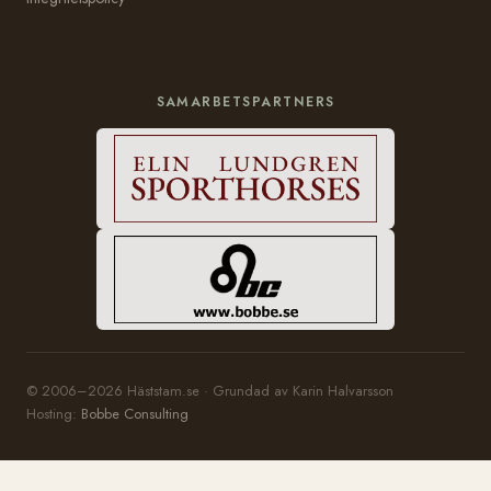
SAMARBETSPARTNERS
© 2006–2026 Häststam.se · Grundad av Karin Halvarsson
Hosting:
Bobbe Consulting