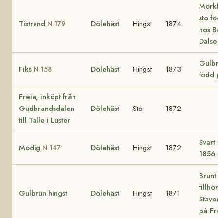
Mörkf
sto f
Tistrand
Dölehäst
Hingst
1874
N 179
hos B
Dals
Gulbr
Fiks
Dölehäst
Hingst
1873
N 158
född 
Freia, inköpt från
Gudbrandsdalen
Dölehäst
Sto
1872
till Talle i Luster
Svart 
Modig
Dölehäst
Hingst
1872
N 147
1856 
Brunt 
tillhö
Gulbrun hingst
Dölehäst
Hingst
1871
Stave
på Fr