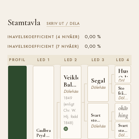
Stamtavla
SKRIV UT / DELA
0,00 %
INAVELSKOEFFICIENT (4 NIVÅER)
0,00 %
INAVELSKOEFFICIENT (7 NIVÅER)
PROFIL
LED 1
LED 2
LED 3
LED 4
Huseby
Veikle
Odin
Segalstadhingsten
Dölehäst
Balder
Dölehäst
Sto
N 4
Dölehäst
från
Dölehäst
1849
Segelstad
i
(enligt
okänd
Gausdal
Chr. W.
hingst
Svart
Hlj. född
sto
1848)
född på
Svart
Dölehäst
Korsvoll
sto
Gudbrandsdalens
Dölehäst
i
född
Pryd N