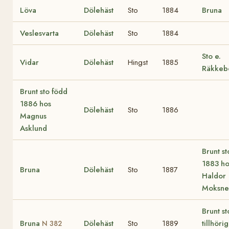
Löva
Dölehäst
Sto
1884
Bruna
Veslesvarta
Dölehäst
Sto
1884
Sto e.
Vidar
Dölehäst
Hingst
1885
Räkkeb
Brunt sto född
1886 hos
Dölehäst
Sto
1886
Magnus
Asklund
Brunt s
1883 ho
Bruna
Dölehäst
Sto
1887
Haldor
Moksne
Brunt st
Bruna
Dölehäst
Sto
1889
tillhörig
N 382