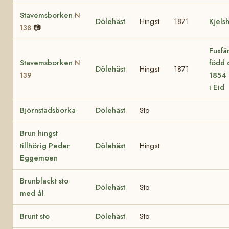
Stavemsborken
N
Dölehäst
Hingst
1871
Kjels
📷
138
Fuxfä
Stavemsborken
född 
N
Dölehäst
Hingst
1871
1854 
139
i Eid
Björnstadsborka
Dölehäst
Sto
Brun hingst
tillhörig Peder
Dölehäst
Hingst
Eggemoen
Brunblackt sto
Dölehäst
Sto
med ål
Brunt sto
Dölehäst
Sto