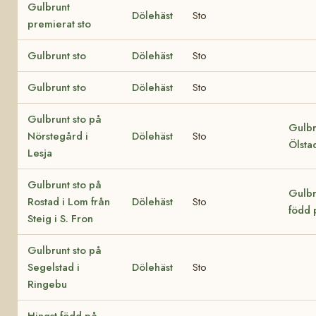
Gulbrunt
Dölehäst
Sto
premierat sto
Gulbrunt sto
Dölehäst
Sto
Gulbrunt sto
Dölehäst
Sto
Gulbrunt sto på
Gulbr
Nörstegård i
Dölehäst
Sto
Ölstad
Lesja
Gulbrunt sto på
Gulbr
Rostad i Lom från
Dölehäst
Sto
född 
Steig i S. Fron
Gulbrunt sto på
Segelstad i
Dölehäst
Sto
Ringebu
Hingst född på