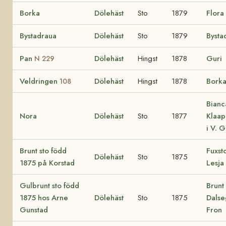
Borka
Dölehäst
Sto
1879
Flora
Bystadraua
Dölehäst
Sto
1879
Bysta
Pan
Dölehäst
Hingst
1878
Guri
N 229
Veldringen
Dölehäst
Hingst
1878
Bork
108
Bianc
Nora
Dölehäst
Sto
1877
Klaa
i V. 
Brunt sto född
Fuxst
Dölehäst
Sto
1875
1875 på Korstad
Lesja
Gulbrunt sto född
Brunt 
1875 hos Arne
Dölehäst
Sto
1875
Dalse
Gunstad
Fron