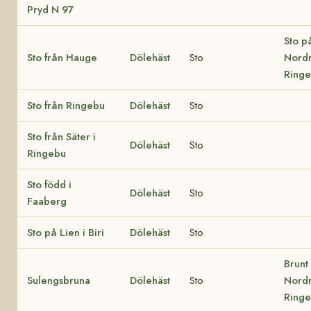
Pryd N 97
Sto p
Sto från Hauge
Dölehäst
Sto
Nordr
Ring
Sto från Ringebu
Dölehäst
Sto
Sto från Säter i
Dölehäst
Sto
Ringebu
Sto född i
Dölehäst
Sto
Faaberg
Sto på Lien i Biri
Dölehäst
Sto
Brunt
Sulengsbruna
Dölehäst
Sto
Nordr
Ring