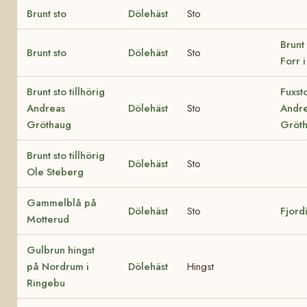
Brunt sto
Dölehäst
Sto
Brunt 
Brunt sto
Dölehäst
Sto
Forr i
Brunt sto tillhörig
Fuxsto
Andreas
Dölehäst
Sto
Andr
Gröthaug
Gröt
Brunt sto tillhörig
Dölehäst
Sto
Ole Steberg
Gammelblå på
Dölehäst
Sto
Fjord
Motterud
Gulbrun hingst
på Nordrum i
Dölehäst
Hingst
Ringebu