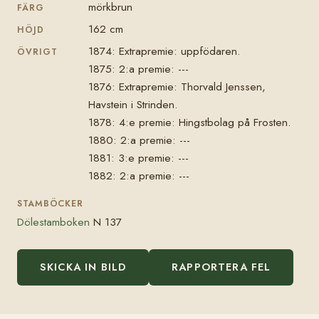
mörkbrun
FÄRG
162 cm
HÖJD
1874: Extrapremie: uppfödaren.
ÖVRIGT
1875: 2:a premie: ---
1876: Extrapremie: Thorvald Jenssen,
Havstein i Strinden.
1878: 4:e premie: Hingstbolag på Frosten.
1880: 2:a premie: ---
1881: 3:e premie: ---
1882: 2:a premie: ---
STAMBÖCKER
Dölestamboken
N 137
SKICKA IN BILD
RAPPORTERA FEL