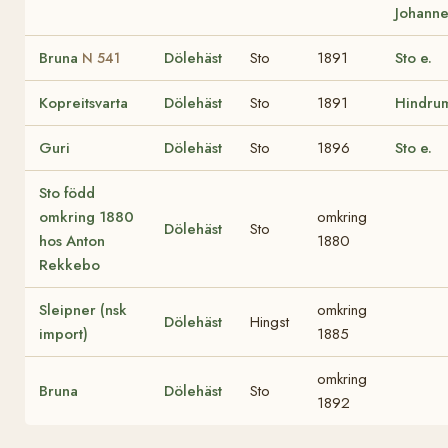
Johanne
Bruna
Dölehäst
Sto
1891
Sto e.
N 541
Kopreitsvarta
Dölehäst
Sto
1891
Hindru
Guri
Dölehäst
Sto
1896
Sto e.
Sto född
omkring 1880
omkring
Dölehäst
Sto
hos Anton
1880
Rekkebo
Sleipner (nsk
omkring
Dölehäst
Hingst
import)
1885
omkring
Bruna
Dölehäst
Sto
1892