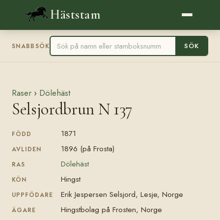
Häststam
SÖK
SNABBSÖK
Raser
›
Dölehäst
Selsjordbrun N 137
1871
FÖDD
1896 (på Frosta)
AVLIDEN
Dölehäst
RAS
Hingst
KÖN
Erik Jespersen Selsjord, Lesje, Norge
UPPFÖDARE
Hingstbolag på Frosten, Norge
ÄGARE