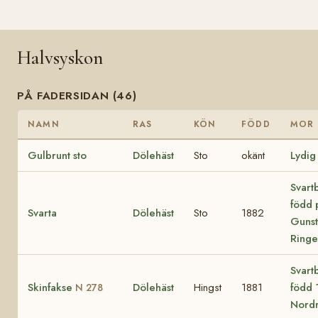
Halvsyskon
PÅ FADERSIDAN (46)
NAMN
RAS
KÖN
FÖDD
MOR
Gulbrunt sto
Dölehäst
Sto
okänt
Lydig
Svartb
född 
Svarta
Dölehäst
Sto
1882
Gunst
Ring
Svartb
Skinfakse
Dölehäst
Hingst
1881
född 
N 278
Nord