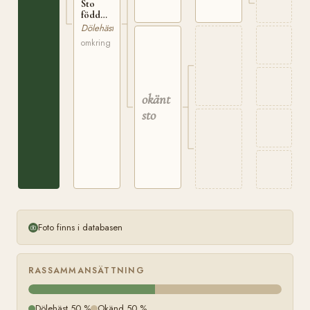
Sto
född
omkring
Dölehäst
1855 på
omkring
Selsjord
okänt
sto
Foto finns i databasen
RASSAMMANSÄTTNING
Dölehäst 50 %
Okänd 50 %