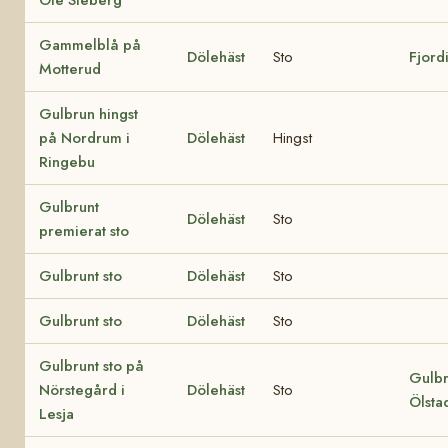
Gammelblå på
Dölehäst
Sto
Fjord
Motterud
Gulbrun hingst
på Nordrum i
Dölehäst
Hingst
Ringebu
Gulbrunt
Dölehäst
Sto
premierat sto
Gulbrunt sto
Dölehäst
Sto
Gulbrunt sto
Dölehäst
Sto
Gulbrunt sto på
Gulbr
Nörstegård i
Dölehäst
Sto
Ölstad
Lesja