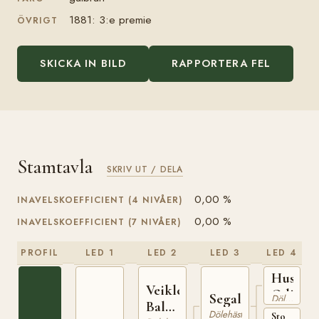
1881: 3:e premie
ÖVRIGT
SKICKA IN BILD
RAPPORTERA FEL
Stamtavla
SKRIV UT / DELA
0,00 %
INAVELSKOEFFICIENT (4 NIVÅER)
0,00 %
INAVELSKOEFFICIENT (7 NIVÅER)
PROFIL
LED 1
LED 2
LED 3
LED 4
Huseby
Veikle
Odin
Segalstadhingsten
Dölehäst
Balder
Dölehäst
Sto