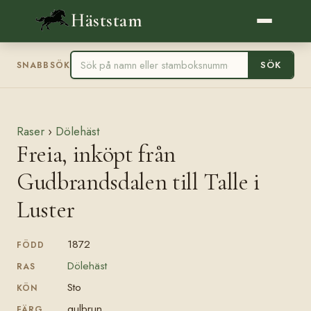
Häststam
SÖK
SNABBSÖK
Raser
›
Dölehäst
Freia, inköpt från
Gudbrandsdalen till Talle i
Luster
1872
FÖDD
Dölehäst
RAS
Sto
KÖN
gulbrun
FÄRG