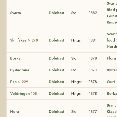
Svartb
född 
Svarta
Dölehäst
Sto
1882
Gunst
Ring
Svartb
Skinfakse
Dölehäst
Hingst
1881
född 
N 278
Nord
Borka
Dölehäst
Sto
1879
Flora
Bystadraua
Dölehäst
Sto
1879
Bysta
Pan
Dölehäst
Hingst
1878
Guri
N 229
Veldringen
Dölehäst
Hingst
1878
Bork
108
Bianc
Nora
Dölehäst
Sto
1877
Klaa