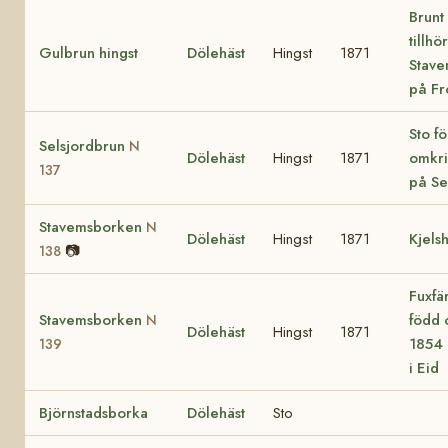
Brunt 
tillhö
Gulbrun hingst
Dölehäst
Hingst
1871
Stave
på Fr
Sto f
Selsjordbrun
N
Dölehäst
Hingst
1871
omkri
137
på Se
Stavemsborken
N
Dölehäst
Hingst
1871
Kjels
📷
138
Fuxfä
Stavemsborken
född 
N
Dölehäst
Hingst
1871
1854 
139
i Eid
Björnstadsborka
Dölehäst
Sto