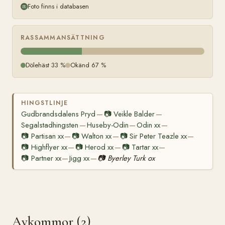
Foto finns i databasen
RASSAMMANSÄTTNING
Dölehäst 33 %
Okänd 67 %
HINGSTLINJE
Gudbrandsdalens Pryd
📷
Veikle Balder
—
—
Segalstadhingsten
Huseby-Odin
Odin xx
—
—
—
📷
Partisan xx
📷
Walton xx
📷
Sir Peter Teazle xx
—
—
—
📷
Highflyer xx
📷
Herod xx
📷
Tartar xx
—
—
—
📷
Partner xx
Jigg xx
📷
Byerley Turk ox
—
—
Avkommor (2)