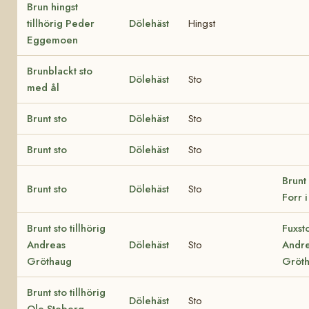
Brun hingst
tillhörig Peder
Dölehäst
Hingst
Eggemoen
Brunblackt sto
Dölehäst
Sto
med ål
Brunt sto
Dölehäst
Sto
Brunt sto
Dölehäst
Sto
Brunt 
Brunt sto
Dölehäst
Sto
Forr i
Brunt sto tillhörig
Fuxsto
Andreas
Dölehäst
Sto
Andr
Gröthaug
Gröt
Brunt sto tillhörig
Dölehäst
Sto
Ole Steberg