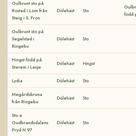
Gulbrunt sto på
Gulbr
Rostad i Lom från
Dölehäst
Sto
född 
Steig i S. Fron
Gulbrunt sto på
Segelstad i
Dölehäst
Sto
Ringebu
Hingst född på
Dölehäst
Hingst
Stavem i Lesje
Lydia
Dölehäst
Sto
Megårdsbruna
Dölehäst
Sto
från Ringebu
Sto e
Gudbrandsdalens
Dölehäst
Sto
Pryd N 97