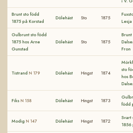
i V. 
Brunt sto född
Fuxst
Dölehäst
Sto
1875
1875 på Korstad
Lesja
Gulbrunt sto född
Brunt 
1875 hos Arne
Dölehäst
Sto
1875
Dalse
Gunstad
Fron
Mörkf
sto f
Tistrand
Dölehäst
Hingst
1874
N 179
hos B
Dals
Gulbr
Fiks
Dölehäst
Hingst
1873
N 158
född 
Svart 
Modig
Dölehäst
Hingst
1872
N 147
1856 