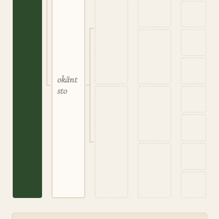
Talle
i
Luster
okänt
sto