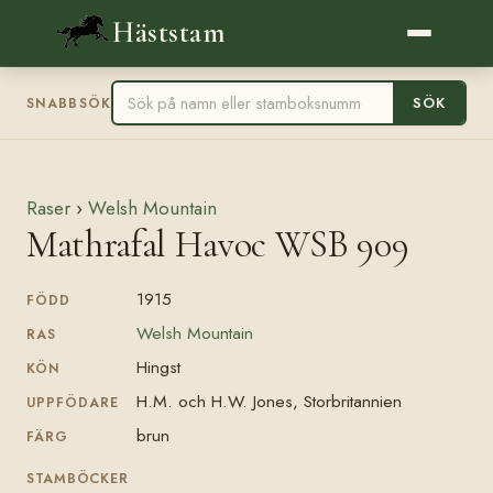
Häststam
SÖK
SNABBSÖK
Raser
›
Welsh Mountain
Mathrafal Havoc WSB 909
1915
FÖDD
Welsh Mountain
RAS
Hingst
KÖN
H.M. och H.W. Jones, Storbritannien
UPPFÖDARE
brun
FÄRG
STAMBÖCKER