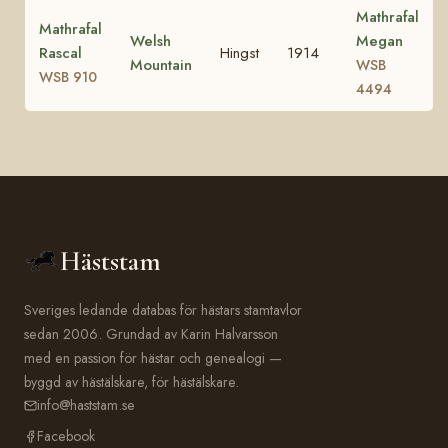
Mathrafal
Mathrafal
Welsh
Megan
Rascal
Hingst
1914
Mountain
WSB
WSB 910
4494
Häststam
Sveriges ledande databas för hästars stamtavlor
sedan 2006. Grundad av Karin Halvarsson
med en passion för hästar och genealogi —
byggd av hästälskare, för hästälskare.
info@haststam.se
Facebook