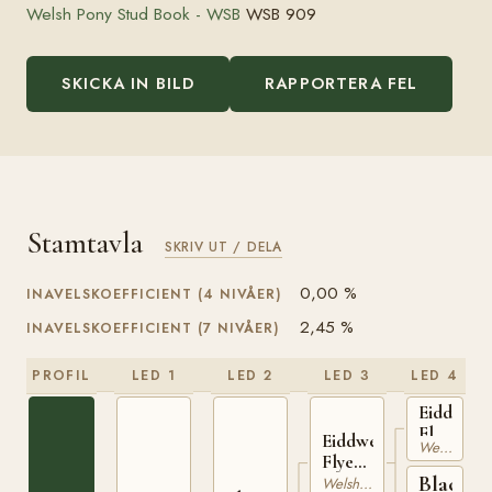
Welsh Pony Stud Book - WSB
WSB 909
SKICKA IN BILD
RAPPORTERA FEL
Stamtavla
SKRIV UT / DELA
0,00 %
INAVELSKOEFFICIENT (4 NIVÅER)
2,45 %
INAVELSKOEFFICIENT (7 NIVÅER)
PROFIL
LED 1
LED 2
LED 3
LED 4
Eiddwen
Flyer
Eiddwen
Welsh Cob
WSB
Flyer
421
Black
II
Welshponny