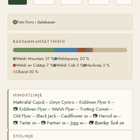
Foto finns i databasen
RASSAMMANSÄTTNING
Welsh Mountain 37 %
Welshponny 20 %
Welsh av Cobtyp 7 %
Welsh Cob 3 %
Hackney 3 %
Okänd 30 %
HINGSTLINJE
Mathrafal Cupid
Llwyn Cymro
Eiddwen Flyer II
—
—
—
📷
Eiddwen Flyer
Welsh Flyer
Trotting Comet
—
—
—
Old Flyer
Black Jack
Cauliflower xx
📷
Herod xx
—
—
—
—
📷
Tartar xx
📷
Partner xx
Jigg xx
📷
Byerley Turk ox
—
—
—
STOLINJE