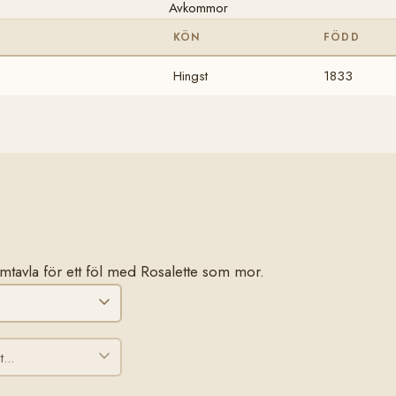
Avkommor
KÖN
FÖDD
Hingst
1833
tamtavla för ett föl med Rosalette som mor.