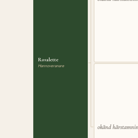
Rosalette
Hannoveranare
okänd härstamni