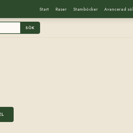
Start
Raser
Stamböcker
Avancerad sö
SÖK
EL