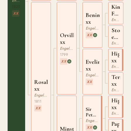
Engelskt Fullblod
King
1820
Fergus
XX
Beningbrough
xx
Engelskt Fullblod
xx
Engelskt Fullblod
Sto
Orville
XX
e
xx
Herod
Engelskt Fullblod
Engelskt Fullblod
xx
Highfly
1799
xx
Evelina
XX
Engelskt Fullblod
xx
Engelskt Fullblod
Termag
Rosalind
XX
xx
xx
Engelskt Fullblod
Engelskt Fullblod
Highfly
1811
xx
XX
Sir
Engelskt Fullblod
Peter
Teazle
Engelskt Fullblod
Papillo
xx
XX
Minstrel
xx