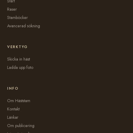
Start
Raser
Stamböcker
Avancerad sökning
VERKTYG
Skicka in häst
Ladda upp foto
INFO
Om Häststam
Kontakt
Länkar
Om publicering