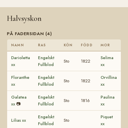
Halvsyskon
PÅ FADERSIDAN (4)
NAMN
RAS
KÖN
FÖDD
MOR
Darioletta
Engelskt
Selima
Sto
1822
xx
Fullblod
xx
Floranthe
Engelskt
Orvillina
Sto
1822
xx
Fullblod
xx
Galatea
Engelskt
Paulina
Sto
1816
xx
📷
Fullblod
xx
Engelskt
Piquet
Lilias xx
Sto
Fullblod
xx