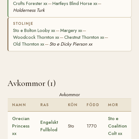
Crofts Forester xx
Hartleys Blind Horse xx
—
—
Holderness Turk
STOLINJE
Sto e Bolton Looby xx
Margery xx
—
—
Woodcock Thornton xx
Chestnut Thornton xx
—
—
Old Thornton xx
Sto e Dicky Pierson xx
—
Avkommor (1)
Avkommor
NAMN
RAS
KÖN
FÖDD
MOR
Grecian
Sto e
Engelskt
Princess
Sto
1770
Coalition
Fullblod
xx
Colt xx