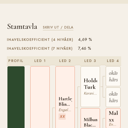
Stamtavla
SKRIV UT / DELA
4,69 %
INAVELSKOEFFICIENT (4 NIVÅER)
7,46 %
INAVELSKOEFFICIENT (7 NIVÅER)
PROFIL
LED 1
LED 2
LED 3
LED 4
okänd
härstam
Holderness
Turk
okänd
Korsning / Ras saknas
Hartleys
härstam
Blind
Horse
Engelskt Fullblod
Makeles
xx
XX
xx
Milbankes
Engelskt Fullblod
Black