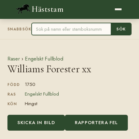
Häststam
SÖK
SNABBSÖK
Raser
›
Engelskt Fullblod
Williams Forester xx
1750
FÖDD
Engelskt Fullblod
RAS
Hingst
KÖN
SKICKA IN BILD
RAPPORTERA FEL