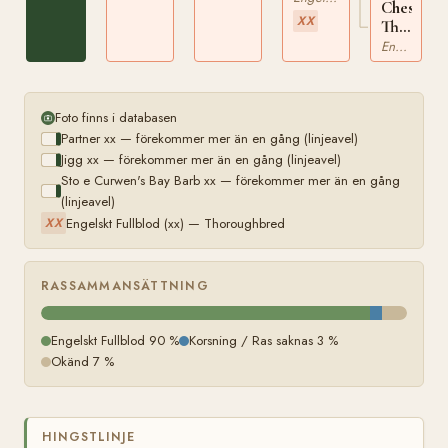
Chestnut
XX
Thornton
xx
Engelskt Fullblod
Foto finns i databasen
Partner xx — förekommer mer än en gång (linjeavel)
Jigg xx — förekommer mer än en gång (linjeavel)
Sto e Curwen's Bay Barb xx — förekommer mer än en gång
(linjeavel)
Engelskt Fullblod (xx) — Thoroughbred
XX
RASSAMMANSÄTTNING
Engelskt Fullblod 90 %
Korsning / Ras saknas 3 %
Okänd 7 %
HINGSTLINJE