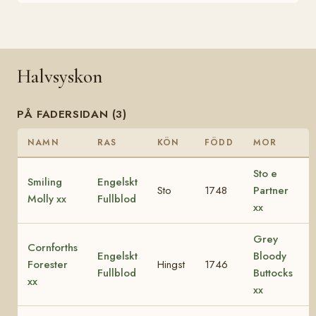
Halvsyskon
PÅ FADERSIDAN (3)
NAMN
RAS
KÖN
FÖDD
MOR
Sto e
Smiling
Engelskt
Sto
1748
Partner
Molly xx
Fullblod
xx
Grey
Cornforths
Engelskt
Bloody
Forester
Hingst
1746
Fullblod
Buttocks
xx
xx