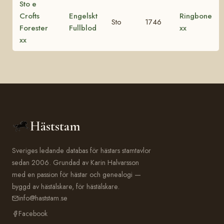
Sto e
Crofts
Engelskt
Ringbone
Sto
1746
Forester
Fullblod
xx
xx
Häststam
Sveriges ledande databas för hästars stamtavlor
sedan 2006. Grundad av Karin Halvarsson
med en passion för hästar och genealogi —
byggd av hästälskare, för hästälskare.
info@haststam.se
Facebook