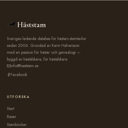
Häststam
Sveriges ledande databas för hästars stamtavlor
sedan 2006. Grundad av Karin Halvarsson
med en passion för hästar och genealogi —
byggd av hästälskare, för hästälskare.
info@haststam.se
Facebook
UTFORSKA
Start
Raser
Stamböcker