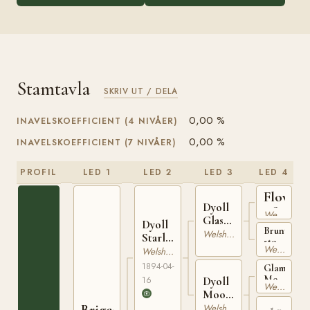
Stamtavla
SKRIV UT / DELA
0,00 %
INAVELSKOEFFICIENT (4 NIVÅER)
0,00 %
INAVELSKOEFFICIENT (7 NIVÅER)
PROFIL
LED 1
LED 2
LED 3
LED 4
Flower
Dyoll
of
Welsh Mountain
Glasallt
Dyoll
Wales
Brunt
WSB
Welsh Mountain
Starlight
sto
438
Welsh Mountain
WSB 4
Welsh Mountain
från
Maskerlyn
1894-04-
Glamorgan
Mountain
Dyoll
16
Welsh Mountain
Pony
Moonlight
WSB
Brigand
Welsh Mountain