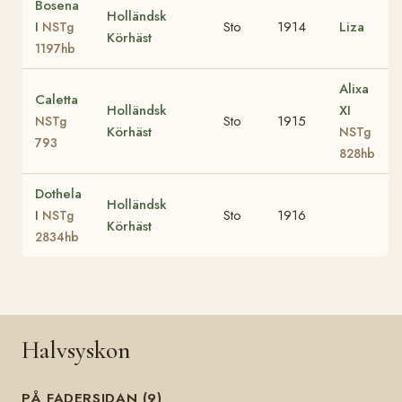
Bosena
Holländsk
I
Sto
1914
Liza
NSTg
Körhäst
1197hb
Alixa
Caletta
Holländsk
XI
Sto
1915
NSTg
Körhäst
NSTg
793
828hb
Dothela
Holländsk
I
Sto
1916
NSTg
Körhäst
2834hb
Halvsyskon
PÅ FADERSIDAN (9)