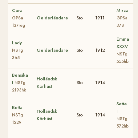
Cora
Mirza
Gelderländare
Sto
1911
GPSa
GPSa
137reg
378
Emma
Lady
XXXV
Gelderländare
Sto
1912
NSTg
NSTg
365
555hb
Bensika
Holländsk
I
Sto
1914
NSTg
Körhäst
2193hb
Sette
Betta
Holländsk
I
Sto
1914
NSTg
Körhäst
NSTg
1229
572hb