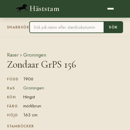
Häststam
SÖK
SNABBSÖK
Raser
›
Groningen
Zondaar GrPS 156
1906
FÖDD
Groningen
RAS
Hingst
KÖN
mörkbrun
FÄRG
163 cm
HÖJD
STAMBÖCKER