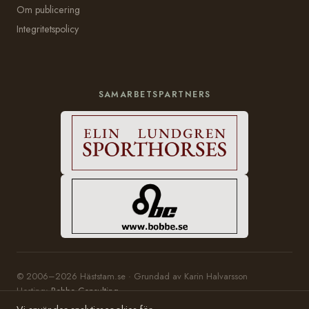
Om publicering
Integritetspolicy
SAMARBETSPARTNERS
© 2006–2026 Häststam.se · Grundad av Karin Halvarsson
Hosting:
Bobbe Consulting