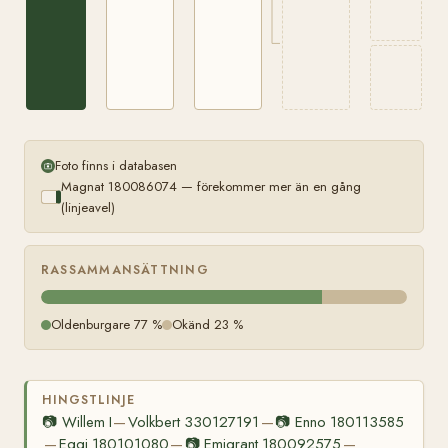
Foto finns i databasen
Magnat 180086074 — förekommer mer än en gång
(linjeavel)
RASSAMMANSÄTTNING
Oldenburgare 77 %
Okänd 23 %
HINGSTLINJE
📷
Willem I
Volkbert 330127191
📷
Enno 180113585
—
—
Eggi 180101080
📷
Emigrant 180092575
—
—
—