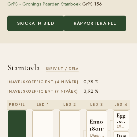
GrPS - Gronings Paarden Stamboek
GrPS 156
SKICKA IN BILD
RAPPORTERA FEL
Stamtavla
SKRIV UT / DELA
0,78 %
INAVELSKOEFFICIENT (4 NIVÅER)
3,92 %
INAVELSKOEFFICIENT (7 NIVÅER)
PROFIL
LED 1
LED 2
LED 3
LED 4
Eggi
Enno
180101
Oldenburgare
180113585
Oldenburgare
Dampfmü