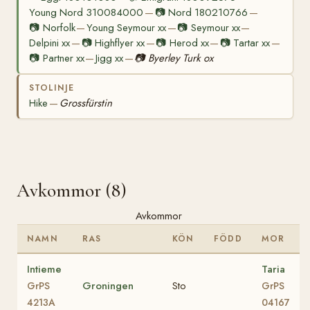
Young Nord 310084000
📷
Nord 180210766
—
—
📷
Norfolk
Young Seymour xx
📷
Seymour xx
—
—
—
Delpini xx
📷
Highflyer xx
📷
Herod xx
📷
Tartar xx
—
—
—
—
📷
Partner xx
Jigg xx
📷
Byerley Turk ox
—
—
STOLINJE
Hike
Grossfürstin
—
Avkommor (8)
Avkommor
NAMN
RAS
KÖN
FÖDD
MOR
Intieme
Taria
Groningen
Sto
GrPS
GrPS
4213A
04167