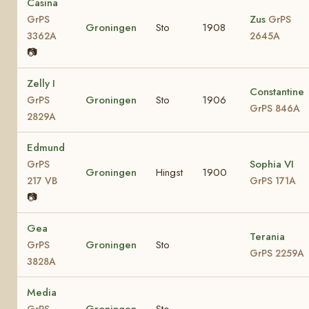
Casina
Zus
GrPS
GrPS
Groningen
Sto
1908
3362A
2645A
📷
Zelly I
Constantine
Groningen
Sto
1906
GrPS
GrPS 846A
2829A
Edmund
Sophia VI
GrPS
Groningen
Hingst
1900
217 VB
GrPS 171A
📷
Gea
Terania
Groningen
Sto
GrPS
GrPS 2259A
3828A
Media
Groningen
Sto
GrPS