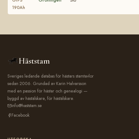
190Ah
Häststam
Sveriges ledande databas för hästars stamtavlor
sedan 2006. Grundad av Karin Halvarsson
med en passion för hästar och genealogi —
byggd av hästälskare, för hästälskare.
info@haststam.se
Facebook