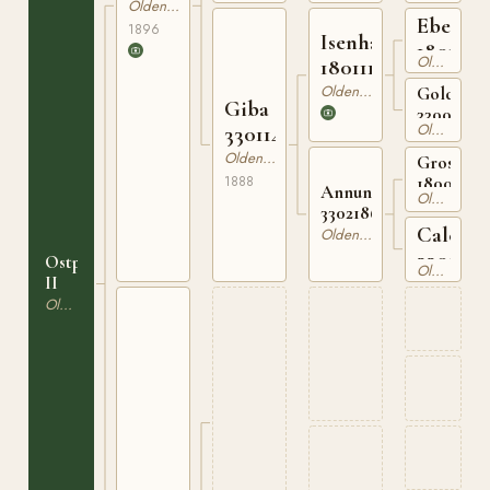
Oldenburgare
Eberha
1896
Isenhard
180100
Oldenburgare
180111184
Oldenburgare
Goldperl
Giba
3300900
Oldenburgare
330114688
Oldenburgare
Grossfürs
1888
18008507
Annunziata
Oldenburgare
330218677
Calcutt
Oldenburgare
3302185
Ostpreussin
Oldenburgare
II
Oldenburgare