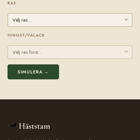
RAS
HINGST/VALACK
SIMULERA →
Häststam