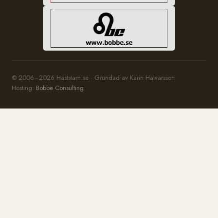
© 2006–2026 Häststam.se · Grundad av Karin Halvarsson
Hosting:
Bobbe Consulting