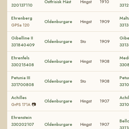
Östfrisisk Häst
Hingst
1910
320137110
3312
Ehrenberg
Malta
Oldenburgare
Hingst
1909
331
GPSa 120
Gibelline II
Gibe
Oldenburgare
Sto
1909
331840409
3313
Ehrenfels
Med
Oldenburgare
Hingst
1908
330215408
330
Petunia III
Petu
Oldenburgare
Sto
1908
331700808
331
Achilles
Achil
Oldenburgare
Hingst
1907
📷
331
GrPS 171A
Ehrenstein
Bell
330202107
Oldenburgare
Hingst
1907
331