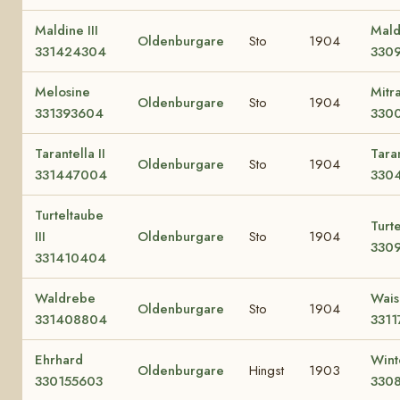
Maldine III
Mald
Oldenburgare
Sto
1904
331424304
330
Melosine
Mitr
Oldenburgare
Sto
1904
331393604
330
Tarantella II
Tara
Oldenburgare
Sto
1904
331447004
330
Turteltaube
Turt
III
Oldenburgare
Sto
1904
330
331410404
Waldrebe
Wais
Oldenburgare
Sto
1904
331408804
3311
Ehrhard
Wint
Oldenburgare
Hingst
1903
330155603
330