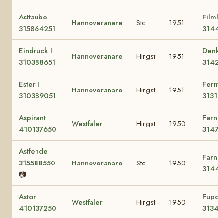
Asttaube
Film
Hannoveranare
Sto
1951
315864251
314
Eindruck I
Denk
Hannoveranare
Hingst
1951
310388651
314
Ester I
Ferm
Hannoveranare
Hingst
1951
310389051
3131
Aspirant
Farn
Westfaler
Hingst
1950
410137650
314
Astfehde
Farn
315588550
Hannoveranare
Sto
1950
314
📷
Astor
Fupo
Westfaler
Hingst
1950
410137250
313