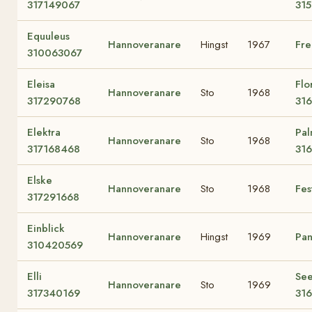
317149067
31
Equuleus
Hannoveranare
Hingst
1967
Fre
310063067
Eleisa
Flo
Hannoveranare
Sto
1968
317290768
31
Elektra
Pa
Hannoveranare
Sto
1968
317168468
31
Elske
Hannoveranare
Sto
1968
Fes
317291668
Einblick
Hannoveranare
Hingst
1969
Pan
310420569
Elli
See
Hannoveranare
Sto
1969
317340169
31