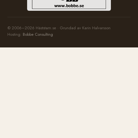
© 2006–2026 Häststam.se · Grundad av Karin Halvarsson
Hosting:
Bobbe Consulting