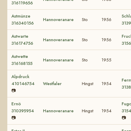
316119656
Astmünze
Schl
Hannoveranare
Sto
1956
316340156
313
Astwarte
Fruc
Hannoveranare
Sto
1956
316174756
315
Astwette
Hannoveranare
Sto
1955
316168155
Alpdruck
Ferm
410146754
Westfaler
Hingst
1954
313
📷
Ernö
Fugo
310395954
Hannoveranare
Hingst
1954
315
📷
📷