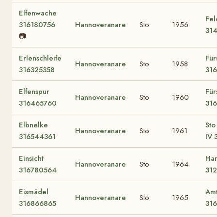
Elfenwache
Fel
316180756
Hannoveranare
Sto
1956
31
📷
Erlenschleife
Für
Hannoveranare
Sto
1958
316325358
31
Elfenspur
Für
Hannoveranare
Sto
1960
316465760
31
Elbnelke
Sto
Hannoveranare
Sto
1961
316544361
IV 
Einsicht
Han
Hannoveranare
Sto
1964
316780564
31
Eismädel
Am
Hannoveranare
Sto
1965
316866865
31