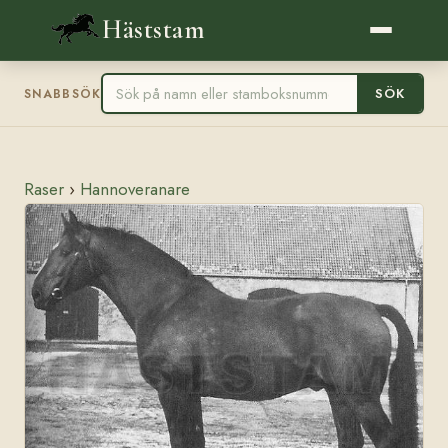
Häststam
SÖK
SNABBSÖK
Raser
›
Hannoveranare