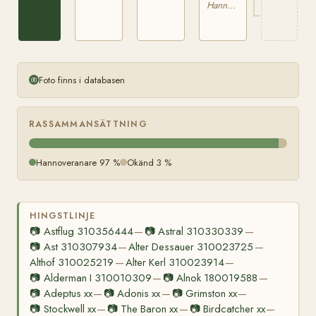
Hannoveranare
Foto finns i databasen
RASSAMMANSÄTTNING
Hannoveranare 97 %
Okänd 3 %
HINGSTLINJE
📷
Astflug 310356444
📷
Astral 310330339
—
—
📷
Ast 310307934
Alter Dessauer 310023725
—
—
Althof 310025219
Alter Kerl 310023914
—
—
📷
Alderman I 310010309
📷
Alnok 180019588
—
—
📷
Adeptus xx
📷
Adonis xx
📷
Grimston xx
—
—
—
📷
Stockwell xx
📷
The Baron xx
📷
Birdcatcher xx
—
—
—