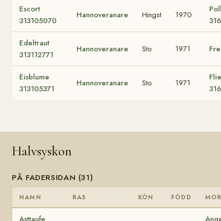
Escort
Pol
Hannoveranare
Hingst
1970
313105070
31
Edeltraut
Hannoveranare
Sto
1971
Fre
313112771
Eisblume
Fli
Hannoveranare
Sto
1971
313105371
31
Halvsyskon
PÅ FADERSIDAN (31)
NAMN
RAS
KÖN
FÖDD
MO
Asttaufe
Ange