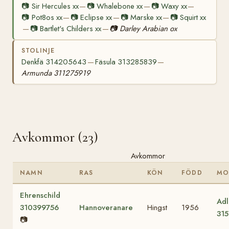
📷
Sir Hercules xx
📷
Whalebone xx
📷
Waxy xx
—
—
—
📷
Pot8os xx
📷
Eclipse xx
📷
Marske xx
📷
Squirt xx
—
—
—
📷
Bartlet's Childers xx
📷
Darley Arabian ox
—
—
STOLINJE
Denkfä 314205643
Fäsula 313285839
—
—
Armunda 311275919
Avkommor (23)
Avkommor
NAMN
RAS
KÖN
FÖDD
MO
Ehrenschild
Adl
310399756
Hannoveranare
Hingst
1956
31
📷