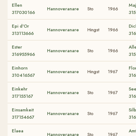
Ellen
Maj
Hannoveranare
Sto
1966
317030166
31
Epi d'Or
Dic
Hannoveranare
Hingst
1966
313113666
31
Ester
All
Hannoveranare
Sto
1966
316955966
31
Einhorn
Flo
Hannoveranare
Hingst
1967
310416567
31
Einkehr
See
Hannoveranare
Sto
1967
317155167
31
Einsamkeit
Sil
Hannoveranare
Sto
1967
317154667
31
Elaea
Am
Hannoveranare
Sto
1967