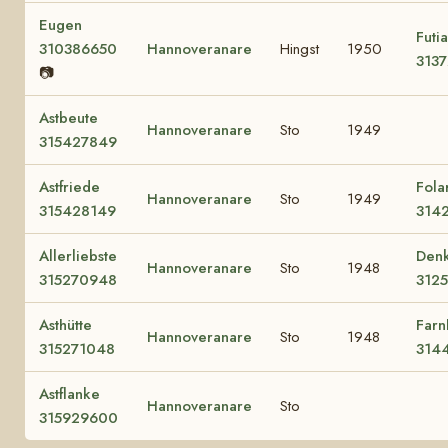
Eugen
Futia
310386650
Hannoveranare
Hingst
1950
313
📷
Astbeute
Hannoveranare
Sto
1949
315427849
Astfriede
Fola
Hannoveranare
Sto
1949
315428149
314
Allerliebste
Den
Hannoveranare
Sto
1948
315270948
312
Asthütte
Farn
Hannoveranare
Sto
1948
315271048
314
Astflanke
Hannoveranare
Sto
315929600