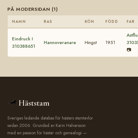
PÅ MODERSIDAN (1)
NAMN
RAS
KÖN
FÖDD
FAR
Astfl
Eindruck I
Hannoveranare
Hingst
1951
3103
310388651
📷
Häststam
Sveriges ledande databas för hästars stamtavlor
sedan 2006. Grundad av Karin Halvarsson
med en passion för hästar och genealogi —