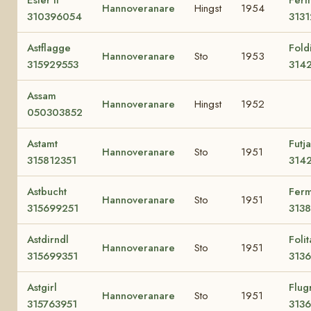
Ester II
Ferm
Hannoveranare
Hingst
1954
310396054
3131
Astflagge
Fold
Hannoveranare
Sto
1953
315929553
314
Assam
Hannoveranare
Hingst
1952
050303852
Astamt
Futja
Hannoveranare
Sto
1951
315812351
314
Astbucht
Ferm
Hannoveranare
Sto
1951
315699251
313
Astdirndl
Folit
Hannoveranare
Sto
1951
315699351
313
Astgirl
Flug
Hannoveranare
Sto
1951
315763951
313