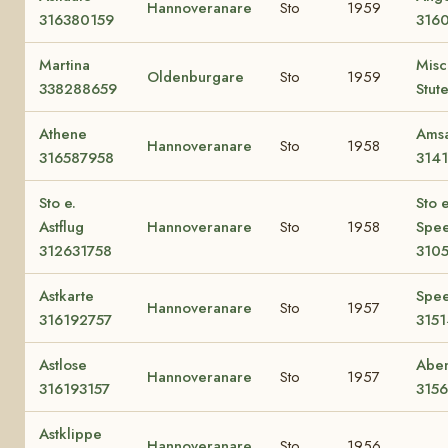
Hannoveranare
Sto
1959
316380159
316
Martina
Misc
Oldenburgare
Sto
1959
338288659
Stut
Athene
Ams
Hannoveranare
Sto
1958
316587958
314
Sto e.
Sto e
Astflug
Hannoveranare
Sto
1958
Spe
312631758
310
Astkarte
Spe
Hannoveranare
Sto
1957
316192757
315
Astlose
Abe
Hannoveranare
Sto
1957
316193157
315
Astklippe
Hannoveranare
Sto
1956