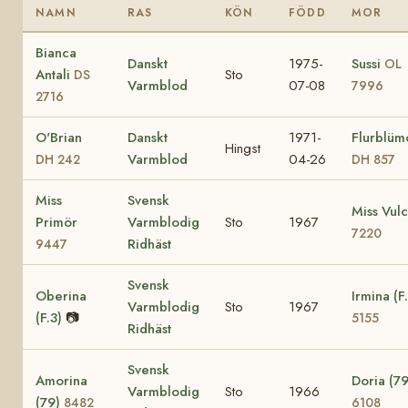
NAMN
RAS
KÖN
FÖDD
MOR
Bianca
Danskt
1975-
Sussi
OL
Antali
Sto
DS
Varmblod
07-08
7996
2716
O'Brian
Danskt
1971-
Flurblüm
Hingst
Varmblod
04-26
DH 242
DH 857
Miss
Svensk
Miss Vul
Primör
Varmblodig
Sto
1967
7220
Ridhäst
9447
Svensk
Oberina
Irmina (F
Varmblodig
Sto
1967
(F.3)
📷
5155
Ridhäst
Svensk
Amorina
Doria (79
Varmblodig
Sto
1966
(79)
8482
6108