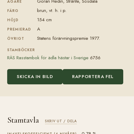
Göran Hedin, Stränte, Sösdala
ÄGARE
brun, vt. h. i p.
FÄRG
154 cm
HÖJD
A
PREMIERAD
Statens förärvningspremie 1977.
ÖVRIGT
STAMBÖCKER
RÄS Rasstambok för ädla hästar i Sverige
6756
SKICKA IN BILD
RAPPORTERA FEL
Stamtavla
SKRIV UT / DELA
0,78 %