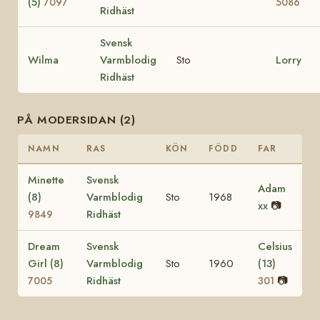
(5)
7097
5086
Ridhäst
Svensk
Wilma
Varmblodig
Sto
Lorry
Ridhäst
PÅ MODERSIDAN (2)
NAMN
RAS
KÖN
FÖDD
FAR
Minette
Svensk
Adam
(8)
Varmblodig
Sto
1968
xx
📷
Ridhäst
9849
Dream
Svensk
Celsius
Girl (8)
Varmblodig
Sto
1960
(13)
Ridhäst
📷
7005
301