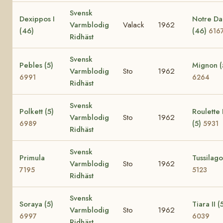
Svensk
Dexippos I
Notre D
Varmblodig
Valack
1962
(46)
(46)
616
Ridhäst
Svensk
Pebles (5)
Mignon (
Varmblodig
Sto
1962
6991
6264
Ridhäst
Svensk
Polkett (5)
Roulette I
Varmblodig
Sto
1962
(5)
6989
5931
Ridhäst
Svensk
Primula
Tussilago
Varmblodig
Sto
1962
7195
5123
Ridhäst
Svensk
Soraya (5)
Tiara II (
Varmblodig
Sto
1962
6997
6039
Ridhäst