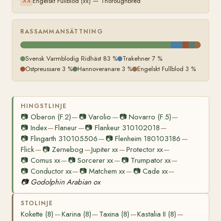
Engelskt Fullblod (xx) — Thoroughbred
XX
RASSAMMANSÄTTNING
Svensk Varmblodig Ridhäst 83 %
Trakehner 7 %
Ostpreussare 3 %
Hannoveranare 3 %
Engelskt Fullblod 3 %
HINGSTLINJE
📷
Oberon (F.2)
📷
Varolio
📷
Novarro (F.5)
—
—
—
📷
Index
Flaneur
📷
Flankeur 310102018
—
—
—
📷
Flingarth 310105506
📷
Flenheim 180103186
—
—
Flick
📷
Zernebog
Jupiter xx
Protector xx
—
—
—
—
📷
Comus xx
📷
Sorcerer xx
📷
Trumpator xx
—
—
—
📷
Conductor xx
📷
Matchem xx
📷
Cade xx
—
—
—
📷
Godolphin Arabian ox
STOLINJE
Kokette (8)
Karina (8)
Taxina (8)
Kastalia II (8)
—
—
—
—