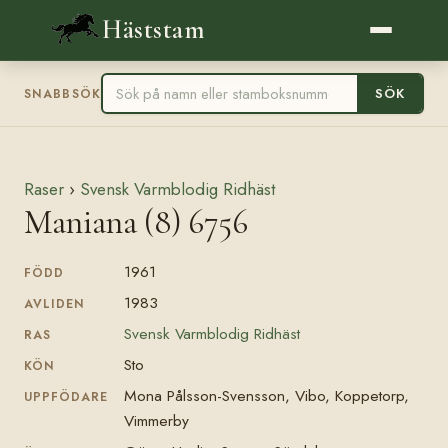
Häststam
SÖK
SNABBSÖK
Raser
›
Svensk Varmblodig Ridhäst
Maniana (8) 6756
1961
FÖDD
1983
AVLIDEN
Svensk Varmblodig Ridhäst
RAS
Sto
KÖN
Mona Pålsson-Svensson, Vibo, Koppetorp,
UPPFÖDARE
Vimmerby