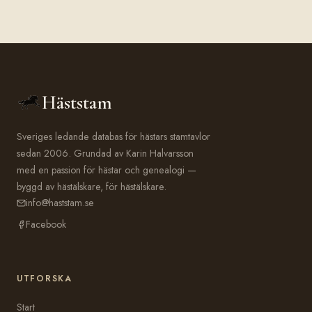
Häststam
Sveriges ledande databas för hästars stamtavlor
sedan 2006. Grundad av Karin Halvarsson
med en passion för hästar och genealogi —
byggd av hästälskare, för hästälskare.
info@haststam.se
Facebook
UTFORSKA
Start