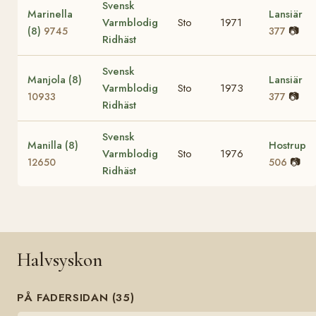
Svensk
Marinella
Lansiär
Varmblodig
Sto
1971
(8)
📷
9745
377
Ridhäst
Svensk
Manjola (8)
Lansiär
Varmblodig
Sto
1973
📷
10933
377
Ridhäst
Svensk
Manilla (8)
Hostrup
Varmblodig
Sto
1976
📷
12650
506
Ridhäst
Halvsyskon
PÅ FADERSIDAN (35)