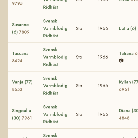
9795
Ridhäst
Svensk
Susanne
Varmblodig
Sto
1966
Lotta (6)
(6)
7809
Ridhäst
Svensk
Tascana
Tatiana
6
Varmblodig
Sto
1966
📷
8424
Ridhäst
Svensk
Vanja (77)
Kyllan (7
Varmblodig
Sto
1966
8653
6961
Ridhäst
Svensk
Singoalla
Diana (3
Varmblodig
Sto
1965
(30)
7961
4848
Ridhäst
Svensk