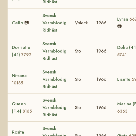
Ridhäst
Svensk
Lyran
66
Cello
📷
Varmblodig
Valack
1966
📷
Ridhäst
Svensk
Dorriette
Delia (41
Varmblodig
Sto
1966
(41)
7792
5741
Ridhäst
Svensk
Nitsana
Varmblodig
Sto
1966
Lisette
5
10185
Ridhäst
Svensk
Queen
Marina (F
Varmblodig
Sto
1966
(F.4)
8165
6363
Ridhäst
Svensk
Rosita
Varmblodig
Sto
1966
Göta
62