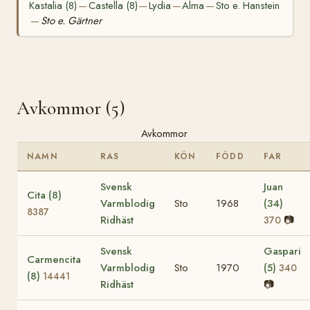
Kastalia (8)
Castella (8)
Lydia
Alma
Sto e. Hanstein
—
—
—
—
Sto e. Gärtner
—
Avkommor (5)
Avkommor
NAMN
RAS
KÖN
FÖDD
FAR
Svensk
Juan
Cita (8)
Varmblodig
Sto
1968
(34)
8387
Ridhäst
📷
370
Svensk
Gaspari
Carmencita
Varmblodig
Sto
1970
(5)
340
(8)
14441
Ridhäst
📷