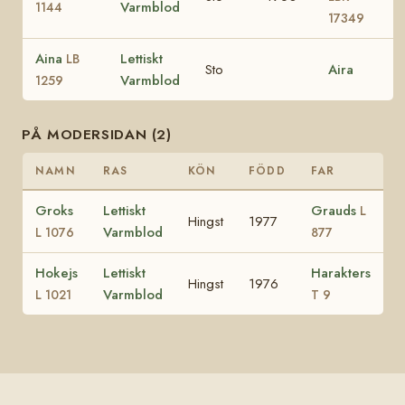
Varmblod
1144
17349
Aina
Lettiskt
LB
Sto
Aira
Varmblod
1259
PÅ MODERSIDAN (2)
NAMN
RAS
KÖN
FÖDD
FAR
Groks
Lettiskt
Grauds
L
Hingst
1977
Varmblod
L 1076
877
Hokejs
Lettiskt
Harakters
Hingst
1976
Varmblod
L 1021
T 9