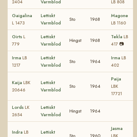
Varmblod
2404
LB 808
Gaigalina
Lettiskt
Magone
Sto
1968
Varmblod
L 1473
LB 1160
Girts
Lettiskt
Tekla
L
LB
Hingst
1968
Varmblod
📷
779
417
Irma
Lettiskt
Irma
LB
LB
Sto
1964
Varmblod
1217
402
Paija
Kaija
Lettiskt
LBK
Sto
1964
LBK
Varmblod
20646
17721
Lords
Lettiskt
LK
Hingst
1964
Varmblod
2654
Jasma
Indra
Lettiskt
LB
Sto
1960
LBK