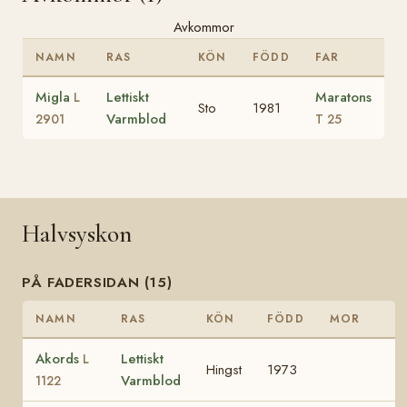
Avkommor
NAMN
RAS
KÖN
FÖDD
FAR
Migla
Lettiskt
Maratons
L
Sto
1981
Varmblod
2901
T 25
Halvsyskon
PÅ FADERSIDAN (15)
NAMN
RAS
KÖN
FÖDD
MOR
Akords
Lettiskt
L
Hingst
1973
Varmblod
1122