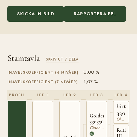
SKICKA IN BILD
RAPPORTERA FEL
Stamtavla
SKRIV UT / DELA
0,00 %
INAVELSKOEFFICIENT (4 NIVÅER)
1,07 %
INAVELSKOEFFICIENT (7 NIVÅER)
PROFIL
LED 1
LED 2
LED 3
LED 4
Grusus
330340
Goldengel
Oldenburgare
330356134
Oldenburgare
Rutberta
III