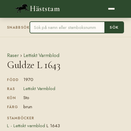
Häststam
SÖK
SNABBSÖK
Raser
›
Lettiskt Varmblod
Guldze L 1643
1970
FÖDD
Lettiskt Varmblod
RAS
Sto
KÖN
brun
FÄRG
STAMBÖCKER
L - Lettiskt varmblod
L 1643