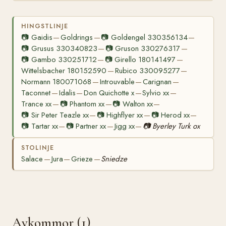
HINGSTLINJE
📷
Gaidis
Goldrings
📷
Goldengel 330356134
—
—
—
📷
Grusus 330340823
📷
Gruson 330276317
—
—
📷
Gambo 330251712
📷
Girello 180141497
—
—
Wittelsbacher 180152590
Rubico 330095277
—
—
Normann 180071068
Introuvable
Carignan
—
—
—
Taconnet
Idalis
Don Quichotte x
Sylvio xx
—
—
—
—
Trance xx
📷
Phantom xx
📷
Walton xx
—
—
—
📷
Sir Peter Teazle xx
📷
Highflyer xx
📷
Herod xx
—
—
—
📷
Tartar xx
📷
Partner xx
Jigg xx
📷
Byerley Turk ox
—
—
—
STOLINJE
Salace
Jura
Grieze
Sniedze
—
—
—
Avkommor (1)