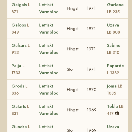
Gaigals
Lettiskt
Garlene
L
Hingst
1971
Varmblod
871
LB 235
Galops
Lettiskt
Uzava
L
Hingst
1971
Varmblod
849
LB 808
Gulsars
Lettiskt
Sabine
L
Hingst
1971
Varmblod
923
LB 310
Paija
Lettiskt
Paparde
L
Sto
1971
Varmblod
1733
L 1382
Grods
Lettiskt
Joma
L
LB
Hingst
1970
Varmblod
836
1035
Gatarts
Lettiskt
Tekla
L
LB
Hingst
1969
Varmblod
📷
831
417
Gundra
Lettiskt
Uzava
L
Sto
1969