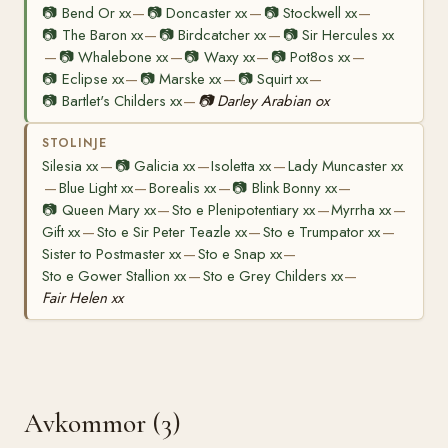
📷
Bend Or xx
📷
Doncaster xx
📷
Stockwell xx
—
—
—
📷
The Baron xx
📷
Birdcatcher xx
📷
Sir Hercules xx
—
—
📷
Whalebone xx
📷
Waxy xx
📷
Pot8os xx
—
—
—
—
📷
Eclipse xx
📷
Marske xx
📷
Squirt xx
—
—
—
📷
Bartlet's Childers xx
📷
Darley Arabian ox
—
STOLINJE
Silesia xx
📷
Galicia xx
Isoletta xx
Lady Muncaster xx
—
—
—
Blue Light xx
Borealis xx
📷
Blink Bonny xx
—
—
—
—
📷
Queen Mary xx
Sto e Plenipotentiary xx
Myrrha xx
—
—
—
Gift xx
Sto e Sir Peter Teazle xx
Sto e Trumpator xx
—
—
—
Sister to Postmaster xx
Sto e Snap xx
—
—
Sto e Gower Stallion xx
Sto e Grey Childers xx
—
—
Fair Helen xx
Avkommor (3)