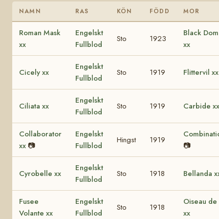
NAMN
RAS
KÖN
FÖDD
MOR
Roman Mask
Engelskt
Black Dom
Sto
1923
xx
Fullblod
xx
Engelskt
Cicely xx
Sto
1919
Flittervil xx
Fullblod
Engelskt
Ciliata xx
Sto
1919
Carbide x
Fullblod
Collaborator
Engelskt
Combinati
Hingst
1919
xx
📷
Fullblod
📷
Engelskt
Cyrobelle xx
Sto
1918
Bellanda x
Fullblod
Fusee
Engelskt
Oiseau de
Sto
1918
Volante xx
Fullblod
xx