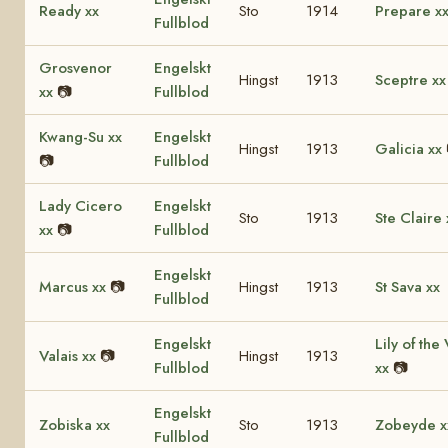
Ready xx
Sto
1914
Prepare x
Fullblod
Grosvenor
Engelskt
Hingst
1913
Sceptre xx
xx
📷
Fullblod
Kwang-Su xx
Engelskt
Hingst
1913
Galicia xx
📷
Fullblod
Lady Cicero
Engelskt
Sto
1913
Ste Claire 
xx
📷
Fullblod
Engelskt
Marcus xx
📷
Hingst
1913
St Sava xx
Fullblod
Engelskt
Lily of the
Valais xx
📷
Hingst
1913
Fullblod
xx
📷
Engelskt
Zobiska xx
Sto
1913
Zobeyde x
Fullblod