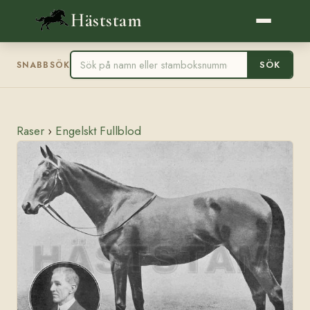
Häststam
SÖK
SNABBSÖK
Raser
›
Engelskt Fullblod