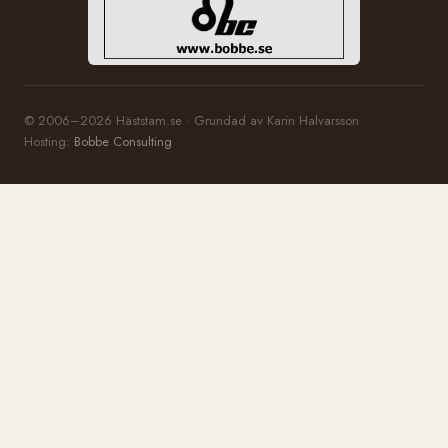
© 2006–2026 Häststam.se · Grundad av Karin Halvarsson
Hosting:
Bobbe Consulting