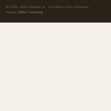
© 2006–2026 Häststam.se · Grundad av Karin Halvarsson
Hosting:
Bobbe Consulting