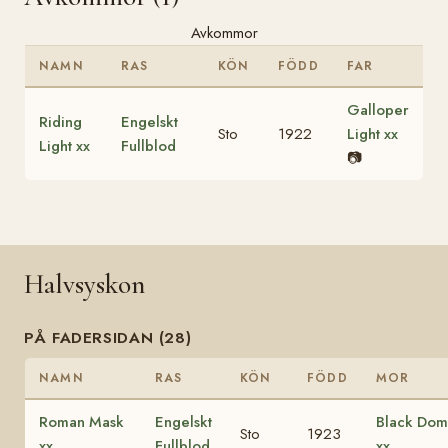
Avkommor
NAMN
RAS
KÖN
FÖDD
FAR
Galloper
Riding
Engelskt
Sto
1922
Light xx
Light xx
Fullblod
📷
Halvsyskon
PÅ FADERSIDAN (28)
NAMN
RAS
KÖN
FÖDD
MOR
Roman Mask
Engelskt
Black Dom
Sto
1923
xx
Fullblod
xx