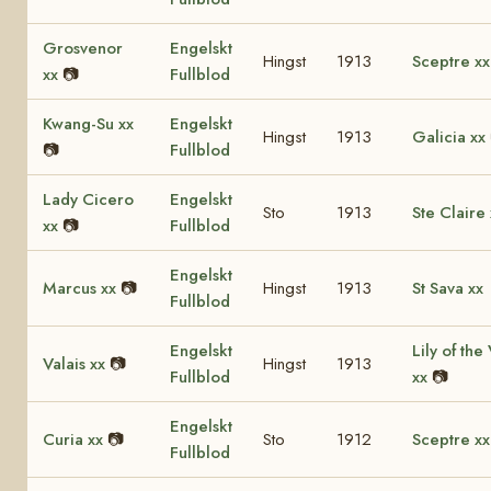
Grosvenor
Engelskt
Hingst
1913
Sceptre xx
xx
📷
Fullblod
Kwang-Su xx
Engelskt
Hingst
1913
Galicia xx
📷
Fullblod
Lady Cicero
Engelskt
Sto
1913
Ste Claire 
xx
📷
Fullblod
Engelskt
Marcus xx
📷
Hingst
1913
St Sava xx
Fullblod
Engelskt
Lily of the
Valais xx
📷
Hingst
1913
Fullblod
xx
📷
Engelskt
Curia xx
📷
Sto
1912
Sceptre xx
Fullblod