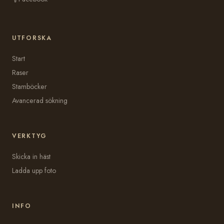
UTFORSKA
Start
Raser
Stamböcker
Avancerad sökning
VERKTYG
Skicka in häst
Ladda upp foto
INFO