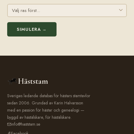
SIMULERA →
Häststam
Sveriges ledande databas för hästars stamtavlor
sedan 2006. Grundad av Karin Halvarsson
med en passion för hästar och genealogi —
byggd av hästälskare, för hästälskare.
info@haststam.se
Facebook