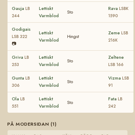
Gauja
Lettiskt
Rava
LB
LSBK
Sto
Varmblod
244
1590
Godigais
Lettiskt
Zeme
LSB
Hingst
LSB 322
Varmblod
216K
📷
Griva
Lettiskt
Zeltene
LB
Sto
Varmblod
253
LSB 166
Gunta
Lettiskt
Vizma
LB
LSB
Sto
Varmblod
306
91
Ola
Lettiskt
Fata
LB
LB
Sto
Varmblod
551
242
PÅ MODERSIDAN (1)