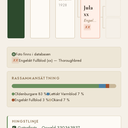
1928
Jula
xx
Engelskt Fullblod
XX
Foto finns i databasen
Engelskt Fullblod (xx) — Thoroughbred
XX
RASSAMMANSÄTTNING
Oldenburgare 83 %
Lettiskt Varmblod 7 %
Engelskt Fullblod 3 %
Okänd 7 %
HINGSTLINJE
📷
Gotenfirsts
Oswald 330363937
—
—