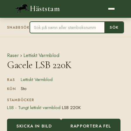
Häststam
SÖK
SNABBSÖK
Raser
›
Lettiskt Varmblod
Gacele LSB 220K
Lettiskt Varmblod
RAS
Sto
KÖN
STAMBÖCKER
LSB - Tungt lettiskt varmblod
LSB 220K
SKICKA IN BILD
RAPPORTERA FEL