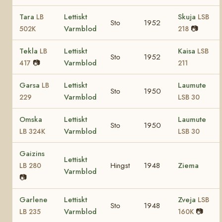
Tara
Lettiskt
Skuja
LB
LSB
Sto
1952
Varmblod
📷
502K
218
Tekla
Lettiskt
Kaisa
LB
LSB
Sto
1952
📷
Varmblod
417
211
Garsa
Lettiskt
Laumute
LB
Sto
1950
Varmblod
229
LSB 30
Omska
Lettiskt
Laumute
Sto
1950
Varmblod
LB 324K
LSB 30
Gaizins
Lettiskt
Hingst
1948
Ziema
LB 280
Varmblod
📷
Garlene
Lettiskt
Zveja
LSB
Sto
1948
Varmblod
📷
LB 235
160K