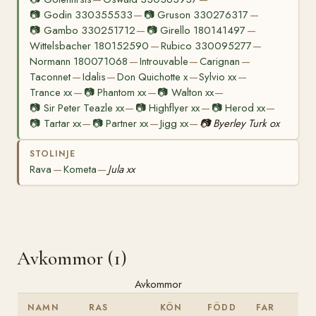
📷
Godin 330355533
📷
Gruson 330276317
—
—
📷
Gambo 330251712
📷
Girello 180141497
—
—
Wittelsbacher 180152590
Rubico 330095277
—
—
Normann 180071068
Introuvable
Carignan
—
—
—
Taconnet
Idalis
Don Quichotte x
Sylvio xx
—
—
—
—
Trance xx
📷
Phantom xx
📷
Walton xx
—
—
—
📷
Sir Peter Teazle xx
📷
Highflyer xx
📷
Herod xx
—
—
—
📷
Tartar xx
📷
Partner xx
Jigg xx
📷
Byerley Turk ox
—
—
—
STOLINJE
Rava
Kometa
Jula xx
—
—
Avkommor (1)
Avkommor
NAMN
RAS
KÖN
FÖDD
FAR