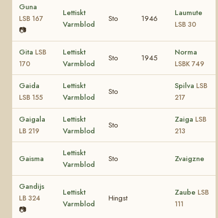
Guna
Lettiskt
Laumute
Sto
1946
LSB 167
Varmblod
LSB 30
📷
Gita
Lettiskt
Norma
LSB
Sto
1945
Varmblod
170
LSBK 749
Gaida
Lettiskt
Spilva
LSB
Sto
Varmblod
LSB 155
217
Gaigala
Lettiskt
Zaiga
LSB
Sto
Varmblod
LB 219
213
Lettiskt
Gaisma
Sto
Zvaigzne
Varmblod
Gandijs
Lettiskt
Zaube
LSB
Hingst
LB 324
Varmblod
111
📷