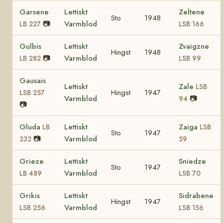
Garsene
Lettiskt
Zeltene
Sto
1948
📷
Varmblod
LB 227
LSB 166
Gulbis
Lettiskt
Zvaigzne
Hingst
1948
📷
Varmblod
LB 282
LSB 99
Gausais
Lettiskt
Zale
LSB
Hingst
1947
LSB 257
Varmblod
📷
94
📷
Gluda
Lettiskt
Zaiga
LB
LSB
Sto
1947
📷
Varmblod
232
59
Grieze
Lettiskt
Sniedze
Sto
1947
Varmblod
LB 489
LSB 70
Grikis
Lettiskt
Sidrabene
Hingst
1947
Varmblod
LSB 256
LSB 156