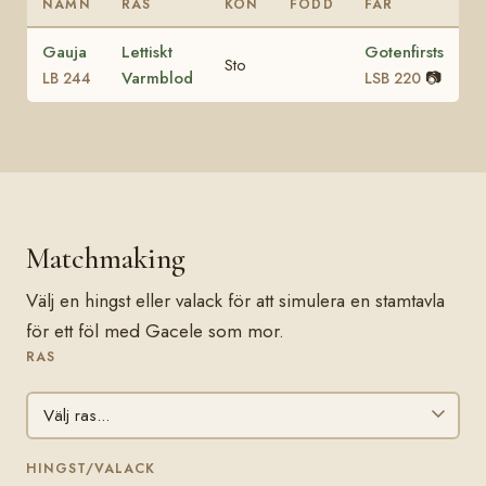
NAMN
RAS
KÖN
FÖDD
FAR
Gauja
Lettiskt
Gotenfirsts
Sto
Varmblod
📷
LB 244
LSB 220
Matchmaking
Välj en hingst eller valack för att simulera en stamtavla
för ett föl med Gacele som mor.
RAS
HINGST/VALACK