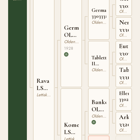
3302673
Germanikus
Oldenburgare
330333120
Nenett
Oldenburgare
Germino
3330525
OLD
Oldenburgare
65
Oldenburgare
Eutus
1928
3303327
Tablette
Oldenburgare
II
Tablett
333651023
Oldenburgare
3331861
Rava
Oldenburgare
LSBK
Ellenber
1590
Lettiskt Varmblod
33022460
Banko
Oldenburgare
OLD
51
Oldenburgare
Arkana
3320724
Kometa
Oldenburgare
LSBK
382
Lettiskt Varmblod