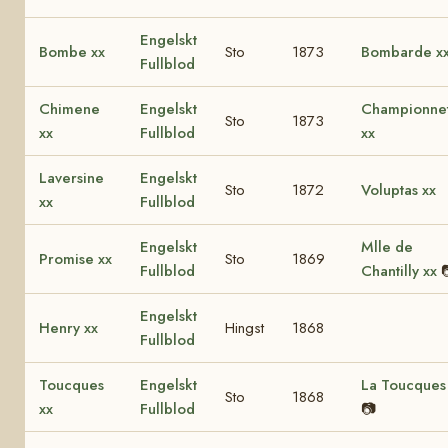
Engelskt
Bombe xx
Sto
1873
Bombarde x
Fullblod
Chimene
Engelskt
Championne
Sto
1873
xx
Fullblod
xx
Laversine
Engelskt
Sto
1872
Voluptas xx
xx
Fullblod
Engelskt
Mlle de
Promise xx
Sto
1869
Fullblod
Chantilly xx
Engelskt
Henry xx
Hingst
1868
Fullblod
Toucques
Engelskt
La Toucques
Sto
1868
xx
Fullblod
📷