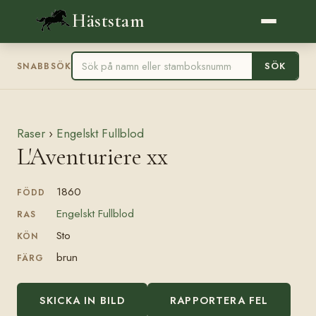
Häststam
SÖK
SNABBSÖK
Raser
›
Engelskt Fullblod
L'Aventuriere xx
1860
FÖDD
Engelskt Fullblod
RAS
Sto
KÖN
brun
FÄRG
SKICKA IN BILD
RAPPORTERA FEL