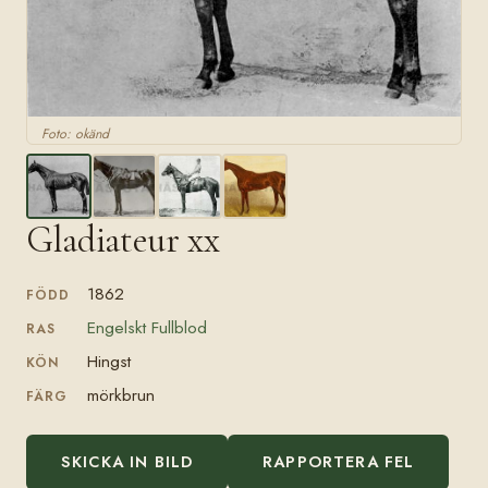
Foto: okänd
Gladiateur xx
1862
FÖDD
Engelskt Fullblod
RAS
Hingst
KÖN
mörkbrun
FÄRG
SKICKA IN BILD
RAPPORTERA FEL