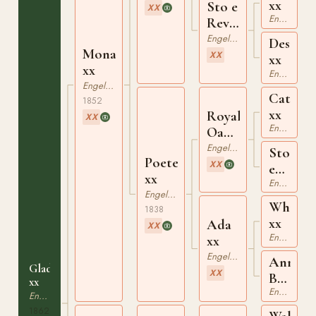
xx
Sto e
XX
Engelskt Fullblod
Reveller
xx
Engelskt Fullblod
Design
Monarque
XX
xx
xx
Engelskt Fullblod
Engelskt Fullblod
Catton
1852
xx
Royal
XX
Engelskt Fullblod
Oak
xx
Engelskt Fullblod
Sto
Poetess
XX
e
xx
Engelskt Fullblod
Smolen
Engelskt Fullblod
xx
Whiske
1838
xx
Ada
XX
Engelskt Fullblod
xx
Engelskt Fullblod
Anna
Gladiateur
XX
Bella
xx
Engelskt Fullblod
xx
Engelskt Fullblod
1862