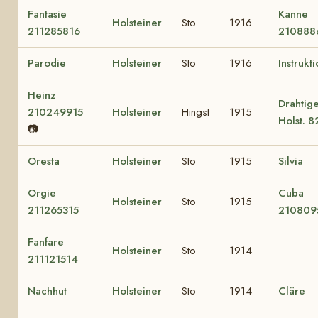
Fantasie
Kanne
Holsteiner
Sto
1916
211285816
210888
Parodie
Holsteiner
Sto
1916
Instrukt
Heinz
Drahtig
210249915
Holsteiner
Hingst
1915
Holst. 8
📷
Oresta
Holsteiner
Sto
1915
Silvia
Orgie
Cuba
Holsteiner
Sto
1915
211265315
210809
Fanfare
Holsteiner
Sto
1914
211121514
Nachhut
Holsteiner
Sto
1914
Cläre