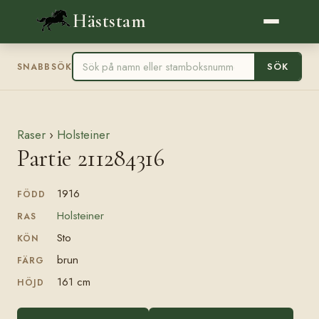
Häststam
SÖK
SNABBSÖK
Raser
›
Holsteiner
Partie 211284316
1916
FÖDD
Holsteiner
RAS
Sto
KÖN
brun
FÄRG
161 cm
HÖJD