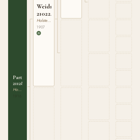
Weidmann
210224907
Holsteiner
1907
Partie
211284316
Holsteiner
1916