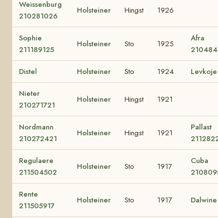
Weissenburg
Holsteiner
Hingst
1926
210281026
Sophie
Afra
Holsteiner
Sto
1925
211189125
210484
Distel
Holsteiner
Sto
1924
Levkoje
Nieter
Holsteiner
Hingst
1921
210271721
Nordmann
Pallast
Holsteiner
Hingst
1921
210272421
211282
Regulaere
Cuba
Holsteiner
Sto
1917
211504502
210809
Rente
Holsteiner
Sto
1917
Dalwine
211505917