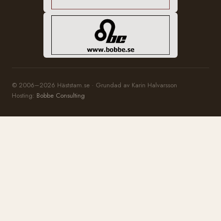
© 2006–2026 Häststam.se · Grundad av Karin Halvarsson
Hosting:
Bobbe Consulting