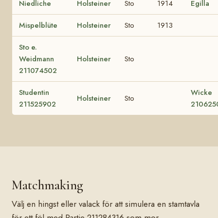
Niedliche
Holsteiner
Sto
1914
Egilla
Mispelblüte
Holsteiner
Sto
1913
Sto e.
Weidmann
Holsteiner
Sto
211074502
Studentin
Wicke
Holsteiner
Sto
211525902
210625
Matchmaking
Välj en hingst eller valack för att simulera en stamtavla
för ett föl med Partie 211284316 som mor.