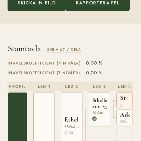
SKICKA IN BILD
RAPPORTERA FEL
Stamtavla
SKRIV UT / DELA
0,00 %
INAVELSKOEFFICIENT (4 NIVÅER)
0,00 %
INAVELSKOEFFICIENT (7 NIVÅER)
PROFIL
LED 1
LED 2
LED 3
LED 4
St
Ethelbert
Fagans
210119774
Engelskt Fullblod
xx
Holsteiner
Adolph
Ethelbert
Holsteiner
Holsteiner
1888