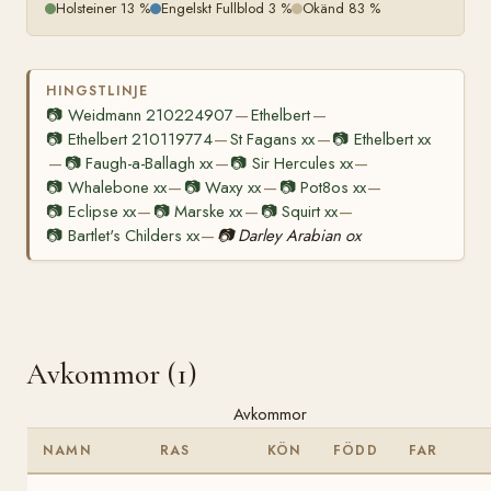
Holsteiner 13 %
Engelskt Fullblod 3 %
Okänd 83 %
HINGSTLINJE
📷
Weidmann 210224907
Ethelbert
—
—
📷
Ethelbert 210119774
St Fagans xx
📷
Ethelbert xx
—
—
📷
Faugh-a-Ballagh xx
📷
Sir Hercules xx
—
—
—
📷
Whalebone xx
📷
Waxy xx
📷
Pot8os xx
—
—
—
📷
Eclipse xx
📷
Marske xx
📷
Squirt xx
—
—
—
📷
Bartlet's Childers xx
📷
Darley Arabian ox
—
Avkommor (1)
Avkommor
NAMN
RAS
KÖN
FÖDD
FAR