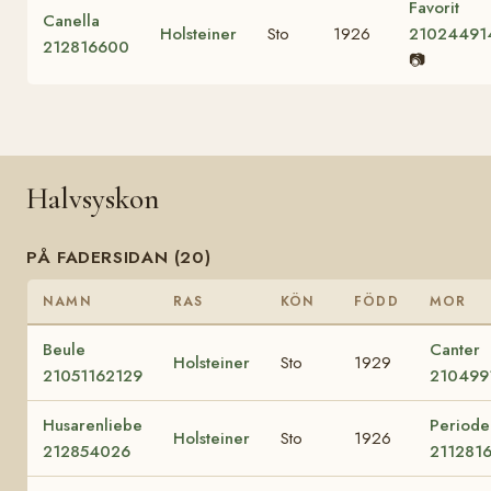
Favorit
Canella
Holsteiner
Sto
1926
21024491
212816600
📷
Halvsyskon
PÅ FADERSIDAN (20)
NAMN
RAS
KÖN
FÖDD
MOR
Beule
Canter
Holsteiner
Sto
1929
21051162129
210499
Husarenliebe
Periode
Holsteiner
Sto
1926
212854026
211281