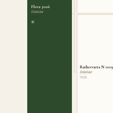
Flora 3006
Dölehäst
1929
Rathesvarta N 1019
Dölehäst
1920