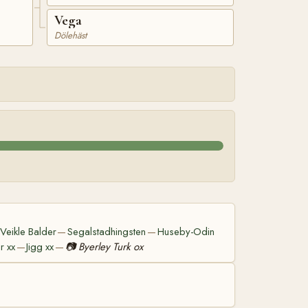
Vega
Dölehäst
Veikle Balder
Segalstadhingsten
Huseby-Odin
—
—
r xx
Jigg xx
📷
Byerley Turk ox
—
—