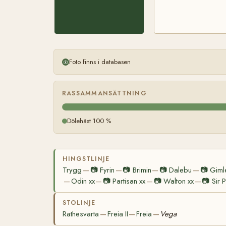
Foto finns i databasen
RASSAMMANSÄTTNING
Dölehäst 100 %
HINGSTLINJE
Trygg
📷
Fyrin
📷
Brimin
📷
Dalebu
📷
Giml
—
—
—
—
Odin xx
📷
Partisan xx
📷
Walton xx
📷
Sir 
—
—
—
—
STOLINJE
Rathesvarta
Freia II
Freia
Vega
—
—
—