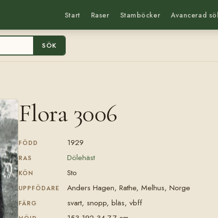
Start
Raser
Stamböcker
Avancerad sö
SÖK
Flora 3006
1929
FÖDD
Dölehäst
RAS
Sto
KÖN
Anders Hagen, Rathe, Melhus, Norge
UPPFÖDARE
svart, snopp, bläs, vbff
FÄRG
153-192-34-7,7 cm