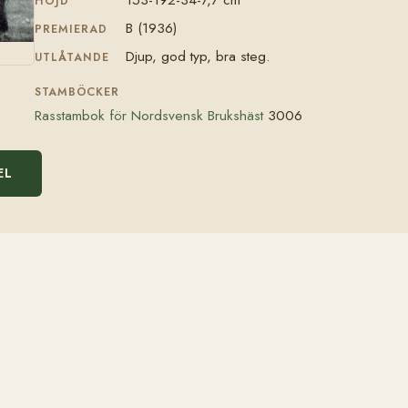
HÖJD
B (1936)
PREMIERAD
Djup, god typ, bra steg.
UTLÅTANDE
STAMBÖCKER
Rasstambok för Nordsvensk Brukshäst
3006
EL