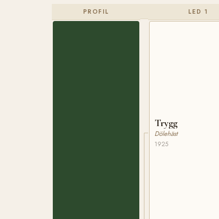
PROFIL
LED 1
Trygg
Dölehäst
1925