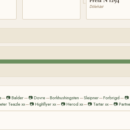
Freia N 1294
Dölehäst
e
📷
Balder
📷
Dovre
Borkhushingsten
Sleipner
Forbrigd
📷
—
—
—
—
—
—
Peter Teazle xx
📷
Highflyer xx
📷
Herod xx
📷
Tartar xx
📷
Partne
—
—
—
—