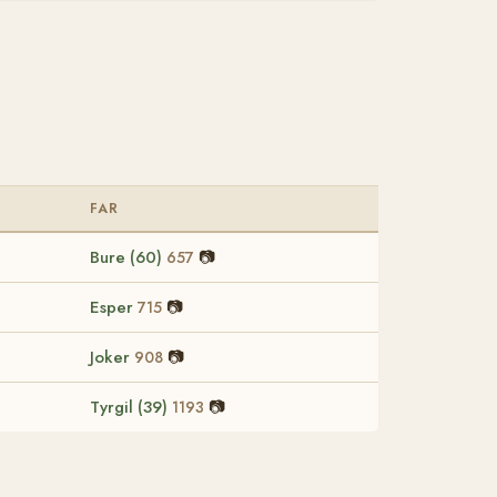
FAR
Bure (60)
📷
657
Esper
📷
715
Joker
📷
908
Tyrgil (39)
📷
1193