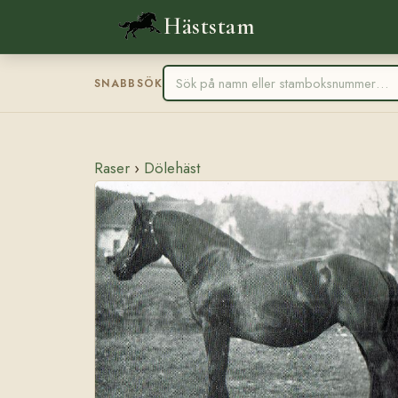
Häststam
SNABBSÖK
Raser
›
Dölehäst